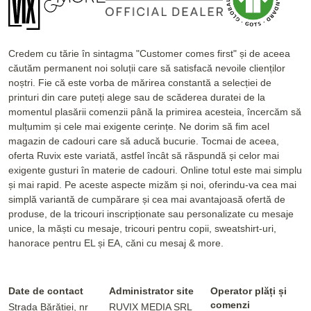
Credem cu tărie în sintagma "Customer comes first" și de aceea
căutăm permanent noi soluții care să satisfacă nevoile clienților
noștri. Fie că este vorba de mărirea constantă a selecției de
printuri din care puteți alege sau de scăderea duratei de la
momentul plasării comenzii până la primirea acesteia, încercăm să
mulțumim și cele mai exigente cerințe. Ne dorim să fim acel
magazin de cadouri care să aducă bucurie. Tocmai de aceea,
oferta Ruvix este variată, astfel încât să răspundă și celor mai
exigente gusturi în materie de cadouri. Online totul este mai simplu
și mai rapid. Pe aceste aspecte mizăm și noi, oferindu-va cea mai
simplă variantă de cumpărare și cea mai avantajoasă ofertă de
produse, de la tricouri inscripționate sau personalizate cu mesaje
unice, la măști cu mesaje, tricouri pentru copii, sweatshirt-uri,
hanorace pentru EL și EA, căni cu mesaj & more.
Date de contact
Administrator site
Operator plăți și
comenzi
Strada Bărăției, nr
RUVIX MEDIA SRL