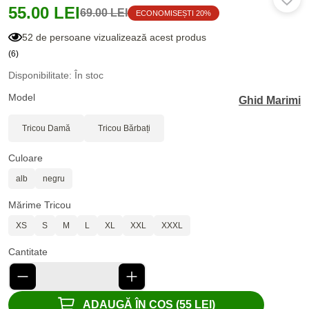
55.00 LEI
69.00 LEI
ECONOMISEȘTI 20%
52 de persoane vizualizează acest produs
(6)
Disponibilitate: În stoc
Model
Ghid Marimi
Tricou Damă
Tricou Bărbați
Culoare
alb
negru
Mărime Tricou
XS
S
M
L
XL
XXL
XXXL
Cantitate
ADAUGĂ ÎN COȘ (55 LEI)