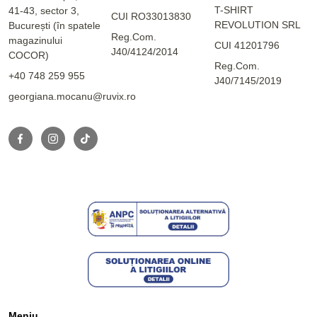
T-SHIRT
41-43, sector 3,
CUI RO33013830
REVOLUTION SRL
București (în spatele
Reg.Com.
magazinului
CUI 41201796
J40/4124/2014
COCOR)
Reg.Com.
+40 748 259 955
J40/7145/2019
georgiana.mocanu@ruvix.ro
Meniu