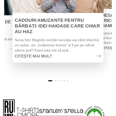
MESAJ
CADOURI AMUZANTE PENTRU
TRICOU
EI DE
BĂRBAȚI: IDEI HAIOASE CARE CHIAR
OAMENII
AU HAZ
Sursa foto
 de
de tricouri
 oferă idei
Sursa foto: Magnific.comȘtii senzația aia când deschizi
„Good vibes
la...
un cadou, zici „mulțumesc frumos" și îl pui pe raft să
CITEȘT
adune praf? Exact asta vrei să eviți....
CITEȘTE MAI MULT