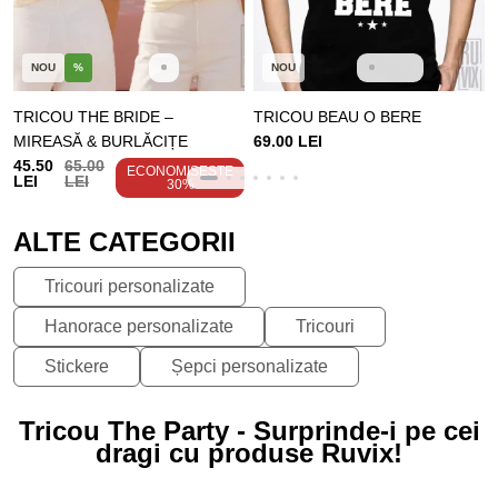
NOU
%
NOU
TRICOU THE BRIDE –
TRICOU BEAU O BERE
MIREASĂ & BURLĂCIȚE
69.00 LEI
45.50
65.00
ECONOMISEȘTE
LEI
LEI
30%
ALTE CATEGORII
Tricouri personalizate
Hanorace personalizate
Tricouri
Stickere
Șepci personalizate
Tricou The Party - Surprinde-i pe cei
dragi cu produse Ruvix!