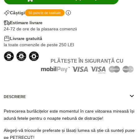
Câștigi
55 puncte de loialitate
Estimare livrare
24-72 de ore de la plasarea comenzii
Livrare gratuită
la toate comenzile de peste 250 LEI
PLĂTEȘTE ÎN SIGURANȚĂ CU
DESCRIERE
Petrecerea burlăcițelor este momentul în care viitoarea mireasă își
adună fetele pentru o noapte nebună de distracție!
Alegeți-vă tricourile preferate și lăsați lumea să știe că sunteți puse
pe PETRECUT!