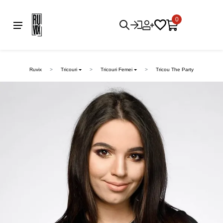
0
Ruvix
Tricouri
Tricouri Femei
Tricou The Party