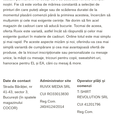
noștri. Fie că este vorba de mărirea constantă a selecției de
printuri din care puteți alege sau de scăderea duratei de la
momentul plasării comenzii până la primirea acesteia, încercăm să
mulțumim și cele mai exigente cerințe. Ne dorim să fim acel
magazin de cadouri care să aducă bucurie. Tocmai de aceea,
oferta Ruvix este variată, astfel încât să răspundă și celor mai
exigente gusturi în materie de cadouri. Online totul este mai simplu
și mai rapid. Pe aceste aspecte mizăm și noi, oferindu-va cea mai
simplă variantă de cumpărare și cea mai avantajoasă ofertă de
produse, de la tricouri inscripționate sau personalizate cu mesaje
unice, la măști cu mesaje, tricouri pentru copii, sweatshirt-uri,
hanorace pentru EL și EA, căni cu mesaj & more.
Date de contact
Administrator site
Operator plăți și
comenzi
Strada Bărăției, nr
RUVIX MEDIA SRL
T-SHIRT
41-43, sector 3,
CUI RO33013830
REVOLUTION SRL
București (în spatele
Reg.Com.
magazinului
CUI 41201796
J40/4124/2014
COCOR)
Reg.Com.