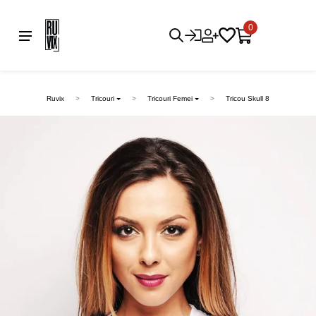
0
Ruvix
Tricouri
Tricouri Femei
Tricou Skull 8