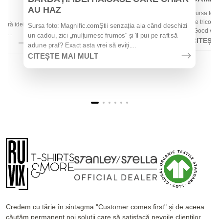
AU HAZ
Sursa foto
 de
de tricouri
 oferă idei
Sursa foto: Magnific.comȘtii senzația aia când deschizi
„Good vibes
la...
un cadou, zici „mulțumesc frumos" și îl pui pe raft să
CITEȘT
adune praf? Exact asta vrei să eviți....
CITEȘTE MAI MULT
Credem cu tărie în sintagma "Customer comes first" și de aceea
căutăm permanent noi soluții care să satisfacă nevoile clienților