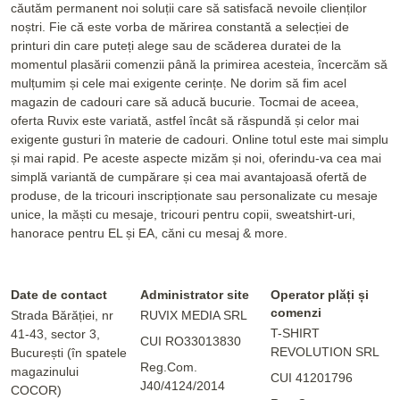
căutăm permanent noi soluții care să satisfacă nevoile clienților
noștri. Fie că este vorba de mărirea constantă a selecției de
printuri din care puteți alege sau de scăderea duratei de la
momentul plasării comenzii până la primirea acesteia, încercăm să
mulțumim și cele mai exigente cerințe. Ne dorim să fim acel
magazin de cadouri care să aducă bucurie. Tocmai de aceea,
oferta Ruvix este variată, astfel încât să răspundă și celor mai
exigente gusturi în materie de cadouri. Online totul este mai simplu
și mai rapid. Pe aceste aspecte mizăm și noi, oferindu-va cea mai
simplă variantă de cumpărare și cea mai avantajoasă ofertă de
produse, de la tricouri inscripționate sau personalizate cu mesaje
unice, la măști cu mesaje, tricouri pentru copii, sweatshirt-uri,
hanorace pentru EL și EA, căni cu mesaj & more.
Date de contact
Administrator site
Operator plăți și
comenzi
Strada Bărăției, nr
RUVIX MEDIA SRL
T-SHIRT
41-43, sector 3,
CUI RO33013830
REVOLUTION SRL
București (în spatele
Reg.Com.
magazinului
CUI 41201796
J40/4124/2014
COCOR)