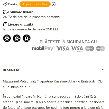
Câștigi
69 puncte de loialitate
Estimare livrare
24-72 de ore de la plasarea comenzii
Livrare gratuită
la toate comenzile de peste 250 LEI
PLĂTEȘTE ÎN SIGURANȚĂ CU
DESCRIERE
Magazinul Petsonality îi aparține Krisztinei Ajtai - o tânără din Cluj
cu o inimă de aur!
În contextul în care în România sunt zeci de mii de câini fără
stăpân, şi cei mai mulţi au o soartă groaznică, Krisztina, pasionată
de fotografie, face patrupezilor ședințe foto pentru a le ajuta să își