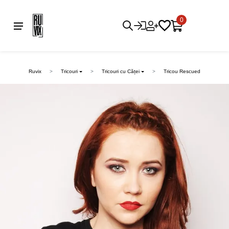
0
Ruvix
Tricouri
Tricouri cu Căței
Tricou Rescued