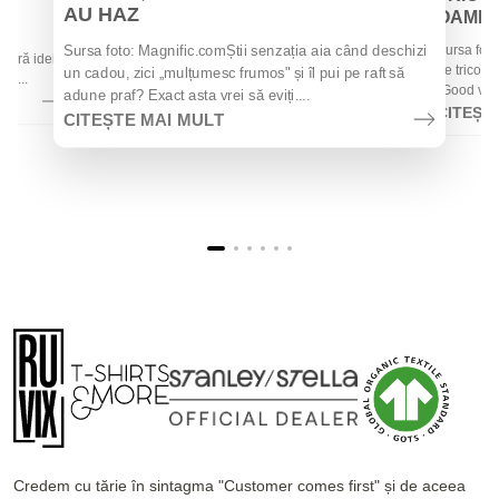
AU HAZ
OAMENII
 de
Sursa foto
Sursa foto: Magnific.comȘtii senzația aia când deschizi
 oferă idei
de tricouri
un cadou, zici „mulțumesc frumos" și îl pui pe raft să
la...
„Good vibes
adune praf? Exact asta vrei să eviți....
CITEȘT
CITEȘTE MAI MULT
Credem cu tărie în sintagma "Customer comes first" și de aceea