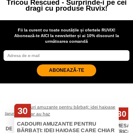
Tricou Rescued - Surprinde-i pe cei
dragi cu produse Ruvix!
Fii la curent cu toate noutățile și ofertele RUVIX!
Abonează-te AICI la newsletter și ai 10% discount la
următoarea comandă
ABONEAZĂ-TE
30
30
Iul
Iul
CADOURI AMUZANTE PENTRU
MESAJ
EI DE
BĂRBAȚI: IDEI HAIOASE CARE CHIAR
TRICOU