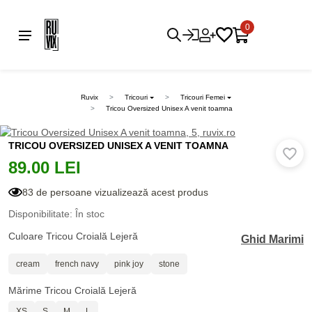
0
Ruvix
Tricouri
Tricouri Femei
Tricou Oversized Unisex A venit toamna
TRICOU OVERSIZED UNISEX A VENIT TOAMNA
89.00 LEI
83 de persoane vizualizează acest produs
Disponibilitate: În stoc
Culoare Tricou Croială Lejeră
Ghid Marimi
cream
french navy
pink joy
stone
Mărime Tricou Croială Lejeră
XS
S
M
L