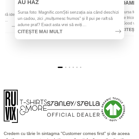
AU HAZ
OAMENII
 de
Sursa foto
Sursa foto: Magnific.comȘtii senzația aia când deschizi
 oferă idei
de tricouri
un cadou, zici „mulțumesc frumos" și îl pui pe raft să
la...
„Good vibes
adune praf? Exact asta vrei să eviți....
CITEȘT
CITEȘTE MAI MULT
Credem cu tărie în sintagma "Customer comes first" și de aceea