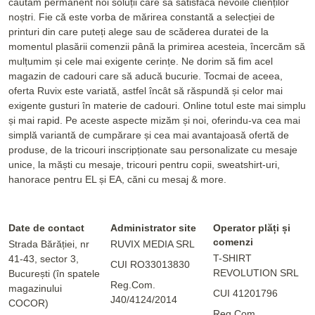
căutăm permanent noi soluții care să satisfacă nevoile clienților
noștri. Fie că este vorba de mărirea constantă a selecției de
printuri din care puteți alege sau de scăderea duratei de la
momentul plasării comenzii până la primirea acesteia, încercăm să
mulțumim și cele mai exigente cerințe. Ne dorim să fim acel
magazin de cadouri care să aducă bucurie. Tocmai de aceea,
oferta Ruvix este variată, astfel încât să răspundă și celor mai
exigente gusturi în materie de cadouri. Online totul este mai simplu
și mai rapid. Pe aceste aspecte mizăm și noi, oferindu-va cea mai
simplă variantă de cumpărare și cea mai avantajoasă ofertă de
produse, de la tricouri inscripționate sau personalizate cu mesaje
unice, la măști cu mesaje, tricouri pentru copii, sweatshirt-uri,
hanorace pentru EL și EA, căni cu mesaj & more.
Date de contact
Administrator site
Operator plăți și
comenzi
Strada Bărăției, nr
RUVIX MEDIA SRL
T-SHIRT
41-43, sector 3,
CUI RO33013830
REVOLUTION SRL
București (în spatele
Reg.Com.
magazinului
CUI 41201796
J40/4124/2014
COCOR)
Reg.Com.