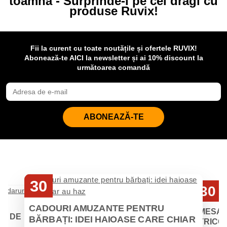
toamna - Surprinde-i pe cei dragi cu
produse Ruvix!
Fii la curent cu toate noutățile și ofertele RUVIX!
Abonează-te AICI la newsletter și ai 10% discount la
următoarea comandă
ABONEAZĂ-TE
30
30
Iul
Iul
CADOURI AMUZANTE PENTRU
MESAJ
EI DE
BĂRBAȚI: IDEI HAIOASE CARE CHIAR
TRICOU