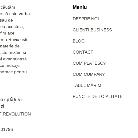
a căutăm
Meniu
Fie că este vorba
DESPRE NOI
 sau de
rea acesteia,
CLIENȚI BUSINESS
fim acel
erta Ruvix este
BLOG
 materie de
CONTACT
pecte mizăm și
ai avantajoasă
CUM PLĂTESC?
e cu mesaje
hanorace pentru
CUM CUMPĂR?
TABEL MĂRIMI
PUNCTE DE LOIALITATE
r plăți și
zi
T REVOLUTION
201796