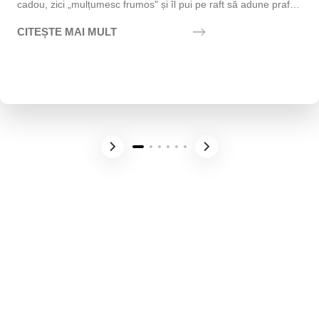
cadou, zici „mulțumesc frumos" și îl pui pe raft să adune praf?
Exact asta vrei să eviți....
CITEȘTE MAI MULT