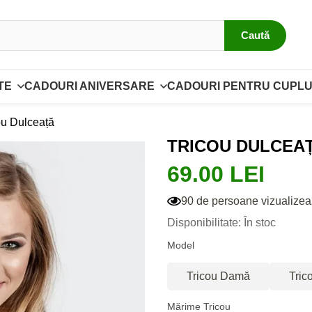
Caută
TE
CADOURI ANIVERSARE
CADOURI PENTRU CUPLU
ou Dulceață
TRICOU DULCEA
69.00 LEI
90 de persoane vizualizea
Disponibilitate: În stoc
Model
Tricou Damă
Tric
Mărime Tricou