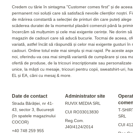
Credem cu tărie în sintagma "Customer comes first" și de acee
permanent noi soluții care să satisfacă nevoile clienților noștri. 
de mărirea constantă a selecției de printuri din care puteți alege
scăderea duratei de la momentul plasării comenzii până la primi
încercăm să mulțumim și cele mai exigente cerințe. Ne dorim să 
magazin de cadouri care să aducă bucurie. Tocmai de aceea, of
variată, astfel încât să răspundă și celor mai exigente gusturi în
cadouri. Online totul este mai simplu și mai rapid. Pe aceste as
noi, oferindu-va cea mai simplă variantă de cumpărare și cea m
ofertă de produse, de la tricouri inscripționate sau personalizat
unice, la măști cu mesaje, tricouri pentru copii, sweatshirt-uri, 
EL și EA, căni cu mesaj & more.
Date de contact
Administrator site
Operato
comen
Strada Bărăției, nr 41-
RUVIX MEDIA SRL
43, sector 3, București
T-SHIR
CUI RO33013830
(în spatele magazinului
SRL
Reg.Com.
COCOR)
CUI 41
J40/4124/2014
+40 748 259 955