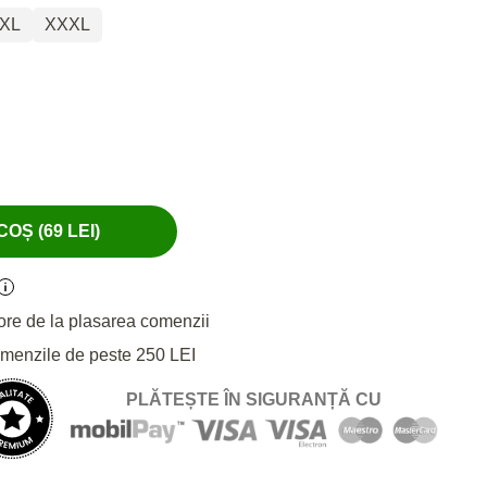
XL
XXXL
OȘ (69 LEI)
ore de la plasarea comenzii
omenzile de peste 250 LEI
PLĂTEȘTE ÎN SIGURANȚĂ CU