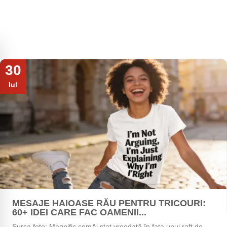
30
Iul
MESAJE HAIOASE RĂU PENTRU TRICOURI:
60+ IDEI CARE FAC OAMENII...
Sursa foto: Magnific.comAi stat vreodată în fața unui raft de