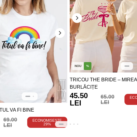
NOU
%
TRICOU THE BRIDE – MIRE
BURLĂCIȚE
45.50
65.00
EC
LEI
LEI
UL VA FI BINE
69.00
ECONOMISEȘTE
LEI
29%