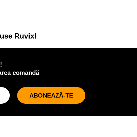
duse Ruvix!
!
oarea comandă
ABONEAZĂ-TE