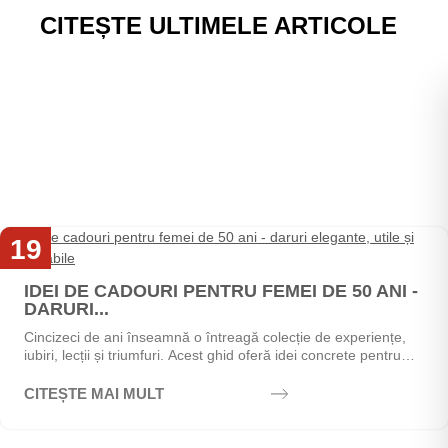
CITEȘTE ULTIMELE ARTICOLE
19
Mai
IDEI DE CADOURI PENTRU FEMEI DE 50 ANI -
DARURI...
Cincizeci de ani înseamnă o întreagă colecție de experiențe,
iubiri, lecții și triumfuri. Acest ghid oferă idei concrete pentru
alegerea cadoului perfect - de la...
CITEȘTE MAI MULT