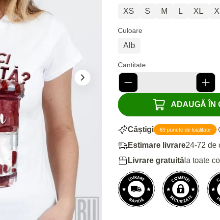
XS
S
M
L
XL
X
Culoare
Alb
Cantitate
ADAUGĂ ÎN C
Câștigi
69 puncte de loialitate
Estimare livrare
24-72 de 
Livrare gratuită
la toate c