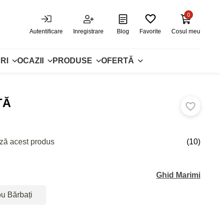
0
Autentificare
Inregistrare
Blog
Favorite
Cosul meu
RI
OCAZII
PRODUSE
OFERTĂ
ȚĂ
ză acest produs
(10)
Ghid Marimi
ou Bărbați