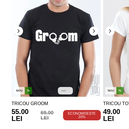
NOU
%
NOU
%
TRICOU GROOM
TRICOU TOT
55.00
49.00
69.00
ECONOMISEȘTE
LEI
LEI
LEI
20%