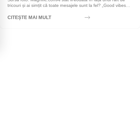
tricouri și ai simțit că toate mesajele sunt la fel? „Good vibes
only", „Stay positive",...
CITEȘTE MAI MULT