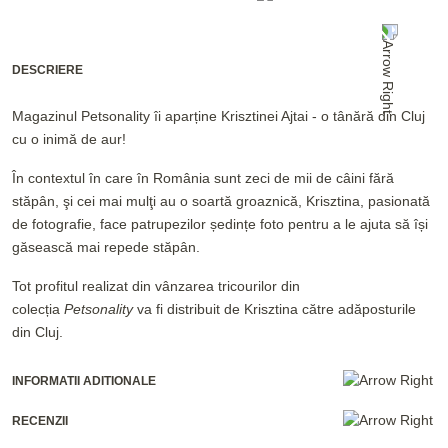
DESCRIERE
Magazinul Petsonality îi aparține Krisztinei Ajtai - o tânără din Cluj
cu o inimă de aur!
În contextul în care în România sunt zeci de mii de câini fără
stăpân, şi cei mai mulţi au o soartă groaznică, Krisztina, pasionată
de fotografie, face patrupezilor ședințe foto pentru a le ajuta să își
găsească mai repede stăpân.
Tot profitul realizat din vânzarea tricourilor din
colecția
Petsonality
va fi distribuit de Krisztina către adăposturile
din Cluj.
INFORMATII ADITIONALE
RECENZII