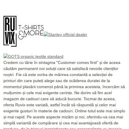
Credem cu tărie în sintagma "Customer comes first" și de aceea
căutăm permanent noi soluții care să satisfacă nevoile clienților
noștri. Fie că este vorba de mărirea constantă a selecției de
printuri din care puteți alege sau de scăderea duratei de la
momentul plasării comenzii până la primirea acesteia, încercăm să
mulțumim și cele mai exigente cerințe. Ne dorim să fim acel
magazin de cadouri care să aducă bucurie. Tocmai de aceea,
oferta Ruvix este variată, astfel încât să răspundă și celor mai
exigente gusturi în materie de cadouri. Online totul este mai simplu
și mai rapid. Pe aceste aspecte mizăm și noi, oferindu-va cea mai
simplă variantă de cumpărare și cea mai avantajoasă ofertă de
produse, de la tricouri inscripționate sau personalizate cu mesaje