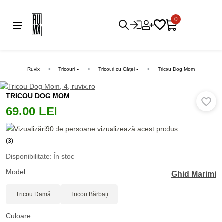
0
Ruvix
Tricouri
Tricouri cu Căței
Tricou Dog Mom
TRICOU DOG MOM
69.00 LEI
90 de persoane vizualizează acest produs
(3)
Disponibilitate: În stoc
Model
Ghid Marimi
Tricou Damă
Tricou Bărbați
Culoare