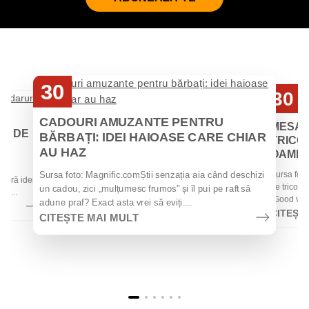
30
30
Iul
Iul
CADOURI AMUZANTE PENTRU
MESAJ
EI DE
BĂRBAȚI: IDEI HAIOASE CARE CHIAR
TRICOU
AU HAZ
OAMENII
 de
Sursa foto
Sursa foto: Magnific.comȘtii senzația aia când deschizi
 oferă idei
de tricouri
un cadou, zici „mulțumesc frumos" și îl pui pe raft să
la...
„Good vibes
adune praf? Exact asta vrei să eviți....
CITEȘT
CITEȘTE MAI MULT