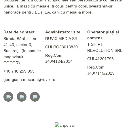
unice, la măști cu mesaje, tricouri pentru copii, sweatshirt-uri,
hanorace pentru EL și EA, căni cu mesaj & more.
Date de contact
Administrator site
Operator plăți și
comenzi
Strada Bărăției, nr
RUVIX MEDIA SRL
T-SHIRT
41-43, sector 3,
CUI RO33013830
REVOLUTION SRL
București (în spatele
Reg.Com.
magazinului
CUI 41201796
J40/4124/2014
COCOR)
Reg.Com.
+40 748 259 955
J40/7145/2019
georgiana.mocanu@ruvix.ro