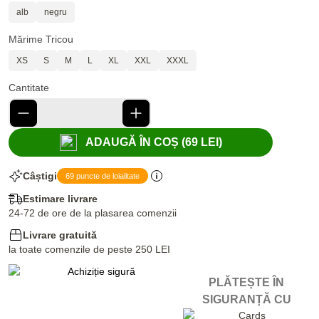
alb
negru
Mărime Tricou
XS
S
M
L
XL
XXL
XXXL
Cantitate
ADAUGĂ ÎN COȘ (69 LEI)
Câștigi
69 puncte de loialitate
Estimare livrare
24-72 de ore de la plasarea comenzii
Livrare gratuită
la toate comenzile de peste 250 LEI
PLĂTEȘTE ÎN
SIGURANȚĂ CU