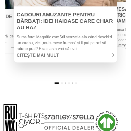
MESAJ
CADOURI AMUZANTE PENTRU
TRICOU
EI DE
BĂRBAȚI: IDEI HAIOASE CARE CHIAR
OAMENII
AU HAZ
Sursa foto
 de
de tricouri
 oferă idei
Sursa foto: Magnific.comȘtii senzația aia când deschizi
„Good vibes
la...
un cadou, zici „mulțumesc frumos" și îl pui pe raft să
CITEȘT
adune praf? Exact asta vrei să eviți....
CITEȘTE MAI MULT