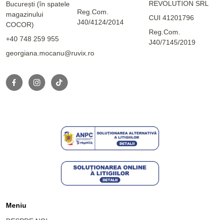
REVOLUTION SRL
București (în spatele
Reg.Com.
magazinului
CUI 41201796
J40/4124/2014
COCOR)
Reg.Com.
+40 748 259 955
J40/7145/2019
georgiana.mocanu@ruvix.ro
Meniu