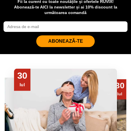
Fii la curent cu toate noutățile și ofertele RUVIX!
Abonează-te AICI la newsletter și ai 10% discount la
următoarea comandă
ABONEAZĂ-TE
30
30
Iul
Iul