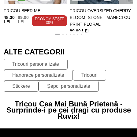
TRICOU BEER ME
TRICOU OVERSIZED CHERRY
48.30
69.00
BLOOM, STONE - MÂNECI CU
ECONOMISEȘTE
LEI
LEI
30%
PRINT FLORAL
89.00 LEI
ALTE CATEGORII
Tricouri personalizate
Hanorace personalizate
Tricouri
Stickere
Șepci personalizate
Tricou Cea Mai Bună Prietenă -
Surprinde-i pe cei dragi cu produse
Ruvix!