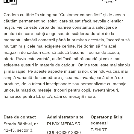
Credem cu tărie în sintagma "Customer comes first" și de aceea
căutăm permanent noi soluții care să satisfacă nevoile clienților
noștri. Fie că este vorba de mărirea constantă a selecției de
printuri din care puteți alege sau de scăderea duratei de la
momentul plasării comenzii până la primirea acesteia, încercăm să
mulțumim și cele mai exigente cerințe. Ne dorim să fim acel
magazin de cadouri care să aducă bucurie. Tocmai de aceea,
oferta Ruvix este variată, astfel încât să răspundă și celor mai
exigente gusturi în materie de cadouri. Online totul este mai simplu
și mai rapid. Pe aceste aspecte mizăm și noi, oferindu-va cea mai
simplă variantă de cumpărare și cea mai avantajoasă ofertă de
produse, de la tricouri inscripționate sau personalizate cu mesaje
unice, la măști cu mesaje, tricouri pentru copii, sweatshirt-uri,
hanorace pentru EL și EA, căni cu mesaj & more.
Date de contact
Administrator site
Operator plăți și
comenzi
Strada Bărăției, nr
RUVIX MEDIA SRL
T-SHIRT
41-43, sector 3,
CUI RO33013830