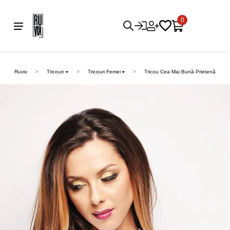
0
Ruvix
Tricouri
Tricouri Femei
Tricou Cea Mai Bună Prietenă