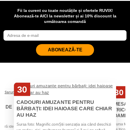
Fii la curent cu toate noutățile și ofertele RUVIX!
Abonează-te AICI la newsletter și ai 10% discount la
următoarea comandă
ABONEAZĂ-TE
30
30
Iul
Iul
CADOURI AMUZANTE PENTRU
MESAJ
EI DE
BĂRBAȚI: IDEI HAIOASE CARE CHIAR
TRICOU
AU HAZ
OAMENII
 de
Sursa foto
Sursa foto: Magnific.comȘtii senzația aia când deschizi
 oferă idei
de tricouri