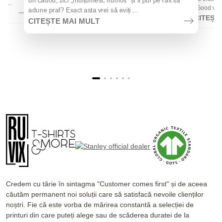
un cadou, zici „mulțumesc frumos" și îl pui pe raft să
la...
„Good vibes
adune praf? Exact asta vrei să eviți....
CITEȘT
CITEȘTE MAI MULT
Credem cu tărie în sintagma "Customer comes first" și de aceea
căutăm permanent noi soluții care să satisfacă nevoile clienților
noștri. Fie că este vorba de mărirea constantă a selecției de
printuri din care puteți alege sau de scăderea duratei de la