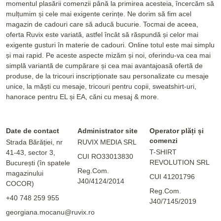
momentul plasării comenzii până la primirea acesteia, încercăm să
mulțumim și cele mai exigente cerințe. Ne dorim să fim acel
magazin de cadouri care să aducă bucurie. Tocmai de aceea,
oferta Ruvix este variată, astfel încât să răspundă și celor mai
exigente gusturi în materie de cadouri. Online totul este mai simplu
și mai rapid. Pe aceste aspecte mizăm și noi, oferindu-va cea mai
simplă variantă de cumpărare și cea mai avantajoasă ofertă de
produse, de la tricouri inscripționate sau personalizate cu mesaje
unice, la măști cu mesaje, tricouri pentru copii, sweatshirt-uri,
hanorace pentru EL și EA, căni cu mesaj & more.
Date de contact
Administrator site
Operator plăți și
comenzi
Strada Bărăției, nr
RUVIX MEDIA SRL
T-SHIRT
41-43, sector 3,
CUI RO33013830
REVOLUTION SRL
București (în spatele
Reg.Com.
magazinului
CUI 41201796
J40/4124/2014
COCOR)
Reg.Com.
+40 748 259 955
J40/7145/2019
georgiana.mocanu@ruvix.ro