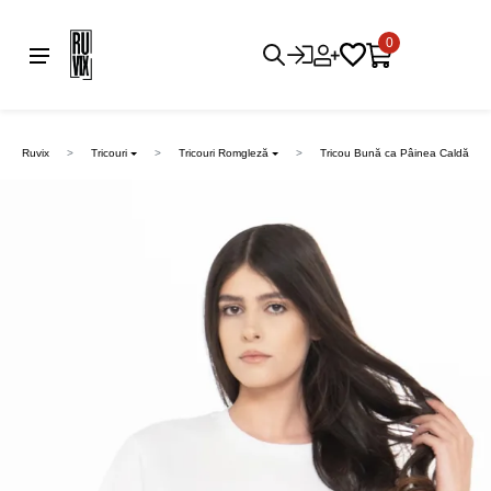
0
Ruvix
Tricouri
Tricouri Romgleză
Tricou Bună ca Pâinea Caldă