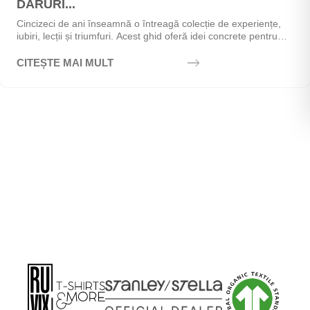
DARURI...
Cincizeci de ani înseamnă o întreagă colecție de experiențe,
iubiri, lecții și triumfuri. Acest ghid oferă idei concrete pentru
alegerea cadoului perfect - de la...
CITEȘTE MAI MULT