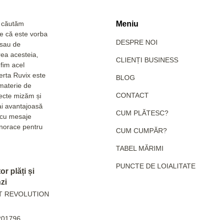
a căutăm
Meniu
Fie că este vorba
DESPRE NOI
 sau de
rea acesteia,
CLIENȚI BUSINESS
fim acel
erta Ruvix este
BLOG
 materie de
CONTACT
pecte mizăm și
ai avantajoasă
CUM PLĂTESC?
e cu mesaje
hanorace pentru
CUM CUMPĂR?
TABEL MĂRIMI
PUNCTE DE LOIALITATE
r plăți și
zi
T REVOLUTION
201796