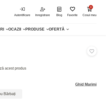
0
Autentificare
Inregistrare
Blog
Favorite
Cosul meu
RI
OCAZII
PRODUSE
OFERTĂ
ză acest produs
Ghid Marimi
ou Bărbați