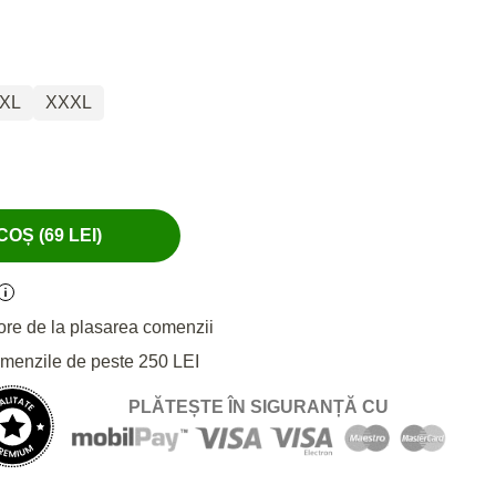
XL
XXXL
OȘ (69 LEI)
ore de la plasarea comenzii
omenzile de peste 250 LEI
PLĂTEȘTE ÎN SIGURANȚĂ CU