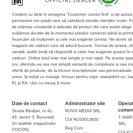
Credem cu tărie în sintagma "Customer comes first" și de acee
permanent noi soluții care să satisfacă nevoile clienților noștri. 
de mărirea constantă a selecției de printuri din care puteți alege
scăderea duratei de la momentul plasării comenzii până la primi
încercăm să mulțumim și cele mai exigente cerințe. Ne dorim să 
magazin de cadouri care să aducă bucurie. Tocmai de aceea, of
variată, astfel încât să răspundă și celor mai exigente gusturi în
cadouri. Online totul este mai simplu și mai rapid. Pe aceste as
noi, oferindu-va cea mai simplă variantă de cumpărare și cea m
ofertă de produse, de la tricouri inscripționate sau personalizat
unice, la măști cu mesaje, tricouri pentru copii, sweatshirt-uri, 
EL și EA, căni cu mesaj & more.
Date de contact
Administrator site
Operato
comen
Strada Bărăției, nr 41-
RUVIX MEDIA SRL
43, sector 3, București
T-SHIR
CUI RO33013830
(în spatele magazinului
SRL
Reg.Com.
COCOR)
CUI 41