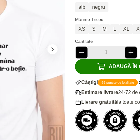
alb
negru
Mărime Tricou
XS
S
M
L
XL
X
Cantitate
ADAUGĂ ÎN C
Câștigi
69 puncte de loialitate
Estimare livrare
24-72 de 
Livrare gratuită
la toate c