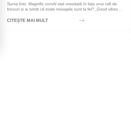
Sursa foto: Magnific.comAi stat vreodată în fața unui raft de
tricouri și ai simțit că toate mesajele sunt la fel? „Good vibes
only", „Stay positive",...
CITEȘTE MAI MULT