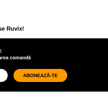
se Ruvix!
!
oarea comandă
ABONEAZĂ-TE