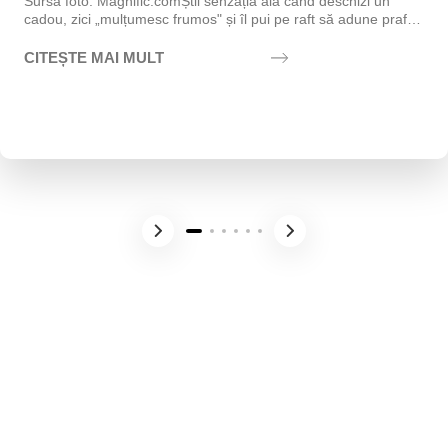
Sursa foto: Magnific.comȘtii senzația aia când deschizi un
cadou, zici „mulțumesc frumos" și îl pui pe raft să adune praf?
Exact asta vrei să eviți....
CITEȘTE MAI MULT