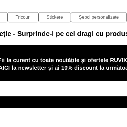
Tricouri
Stickere
Șepci personalizate
eție - Surprinde-i pe cei dragi cu produ
Fii la curent cu toate noutățile și ofertele RUVIX
AICI la newsletter și ai 10% discount la următ