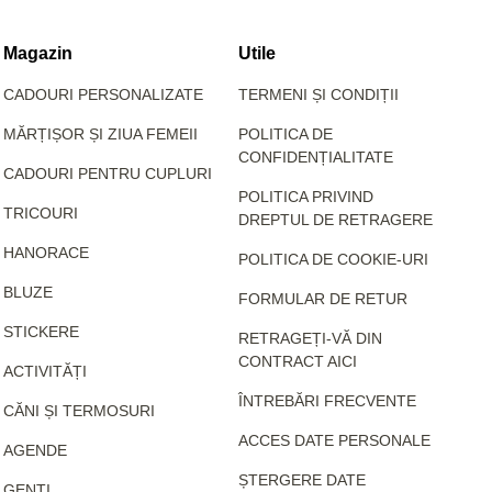
Magazin
Utile
CADOURI PERSONALIZATE
TERMENI ȘI CONDIȚII
MĂRȚIȘOR ȘI ZIUA FEMEII
POLITICA DE
CONFIDENȚIALITATE
CADOURI PENTRU CUPLURI
POLITICA PRIVIND
TRICOURI
DREPTUL DE RETRAGERE
HANORACE
POLITICA DE COOKIE-URI
BLUZE
FORMULAR DE RETUR
STICKERE
RETRAGEȚI-VĂ DIN
CONTRACT AICI
ACTIVITĂȚI
ÎNTREBĂRI FRECVENTE
CĂNI ȘI TERMOSURI
ACCES DATE PERSONALE
AGENDE
ȘTERGERE DATE
GENȚI