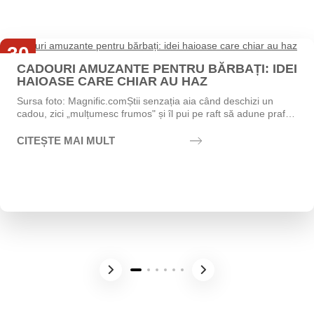
30
CADOURI AMUZANTE PENTRU BĂRBAȚI: IDEI
Iul
HAIOASE CARE CHIAR AU HAZ
Sursa foto: Magnific.comȘtii senzația aia când deschizi un
cadou, zici „mulțumesc frumos" și îl pui pe raft să adune praf?
Exact asta vrei să eviți....
CITEȘTE MAI MULT