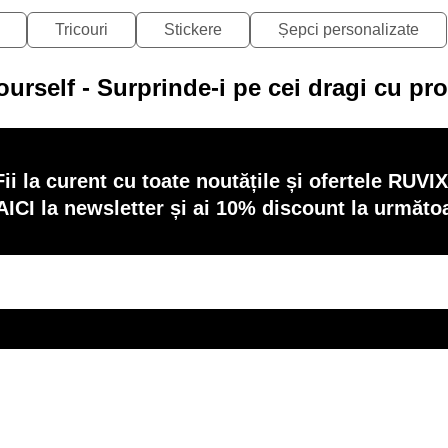
Tricouri
Stickere
Șepci personalizate
ourself - Surprinde-i pe cei dragi cu pr
Fii la curent cu toate noutățile și ofertele RUVIX
AICI la newsletter și ai 10% discount la următ