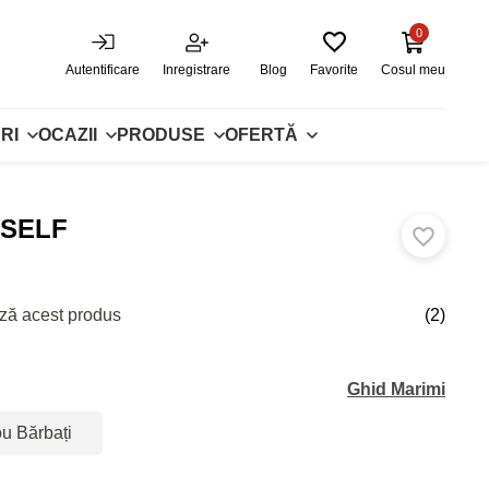
0
Autentificare
Inregistrare
Blog
Favorite
Cosul meu
RI
OCAZII
PRODUSE
OFERTĂ
RSELF
ză acest produs
(2)
Ghid Marimi
ou Bărbați