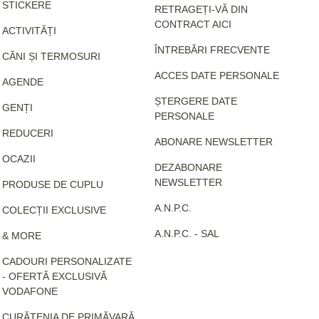
STICKERE
RETRAGEȚI-VĂ DIN
CONTRACT AICI
ACTIVITĂȚI
ÎNTREBĂRI FRECVENTE
CĂNI ȘI TERMOSURI
ACCES DATE PERSONALE
AGENDE
ȘTERGERE DATE
GENȚI
PERSONALE
REDUCERI
ABONARE NEWSLETTER
OCAZII
DEZABONARE
NEWSLETTER
PRODUSE DE CUPLU
A.N.P.C.
COLECȚII EXCLUSIVE
A.N.P.C. - SAL
& MORE
CADOURI PERSONALIZATE
- OFERTĂ EXCLUSIVĂ
VODAFONE
CURĂȚENIA DE PRIMĂVARĂ