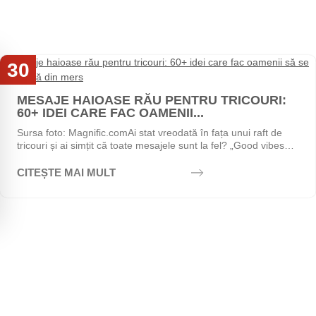
30
Iul
MESAJE HAIOASE RĂU PENTRU TRICOURI:
60+ IDEI CARE FAC OAMENII...
Sursa foto: Magnific.comAi stat vreodată în fața unui raft de
tricouri și ai simțit că toate mesajele sunt la fel? „Good vibes
only", „Stay positive",...
CITEȘTE MAI MULT