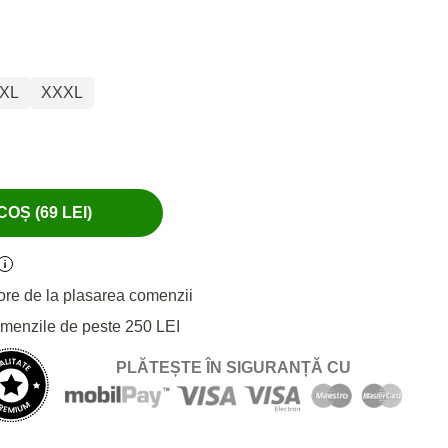
XL
XXXL
OȘ (69 LEI)
ore de la plasarea comenzii
omenzile de peste 250 LEI
PLĂTEȘTE ÎN SIGURANȚĂ CU