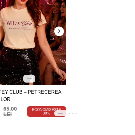
FEY CLUB – PETRECEREA
ELOR
65.00
ECONOMISEȘTE
LEI
30%