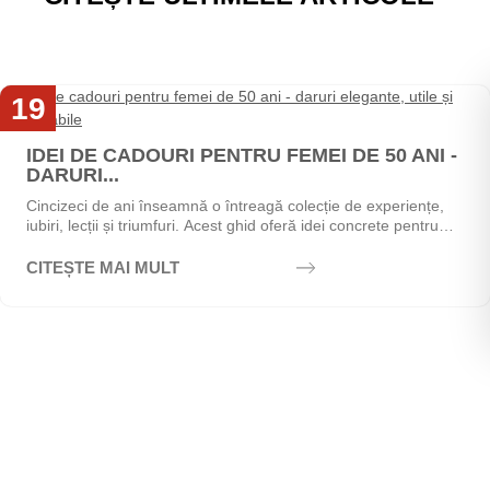
19
Mai
IDEI DE CADOURI PENTRU FEMEI DE 50 ANI -
DARURI...
Cincizeci de ani înseamnă o întreagă colecție de experiențe,
iubiri, lecții și triumfuri. Acest ghid oferă idei concrete pentru
alegerea cadoului perfect - de la...
CITEȘTE MAI MULT