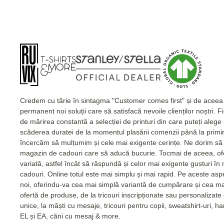
Credem cu tărie în sintagma "Customer comes first" și de acee
permanent noi soluții care să satisfacă nevoile clienților noștri. 
de mărirea constantă a selecției de printuri din care puteți alege
scăderea duratei de la momentul plasării comenzii până la primi
încercăm să mulțumim și cele mai exigente cerințe. Ne dorim să 
magazin de cadouri care să aducă bucurie. Tocmai de aceea, of
variată, astfel încât să răspundă și celor mai exigente gusturi în
cadouri. Online totul este mai simplu și mai rapid. Pe aceste as
noi, oferindu-va cea mai simplă variantă de cumpărare și cea m
ofertă de produse, de la tricouri inscripționate sau personalizat
unice, la măști cu mesaje, tricouri pentru copii, sweatshirt-uri, 
EL și EA, căni cu mesaj & more.