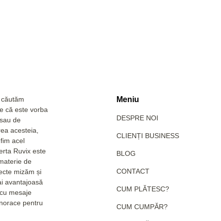
a căutăm
Meniu
Fie că este vorba
DESPRE NOI
 sau de
rea acesteia,
CLIENȚI BUSINESS
fim acel
erta Ruvix este
BLOG
 materie de
CONTACT
pecte mizăm și
ai avantajoasă
CUM PLĂTESC?
e cu mesaje
hanorace pentru
CUM CUMPĂR?