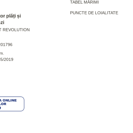
TABEL MĂRIMI
PUNCTE DE LOIALITATE
r plăți și
zi
T REVOLUTION
201796
m.
45/2019