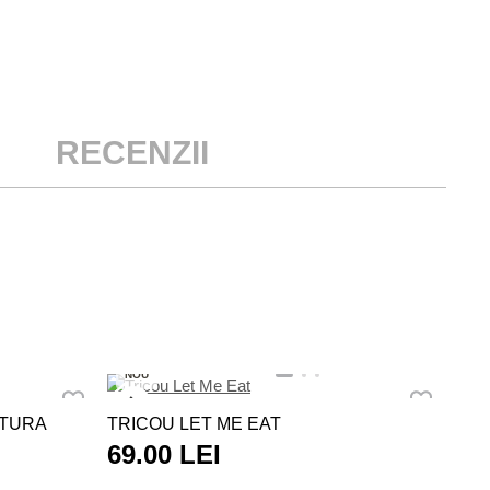
RECENZII
NO
NOU
BOD
PTURA
TRICOU LET ME EAT
69
69.00 LEI