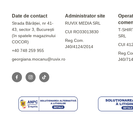
Date de contact
Administrator site
Operato
comen
Strada Bărăției, nr 41-
RUVIX MEDIA SRL
43, sector 3, București
T-SHIR
CUI RO33013830
(în spatele magazinului
SRL
Reg.Com.
COCOR)
CUI 41
J40/4124/2014
+40 748 259 955
Reg.Co
georgiana.mocanu@ruvix.ro
J40/71