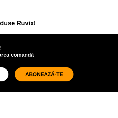
oduse Ruvix!
!
oarea comandă
ABONEAZĂ-TE