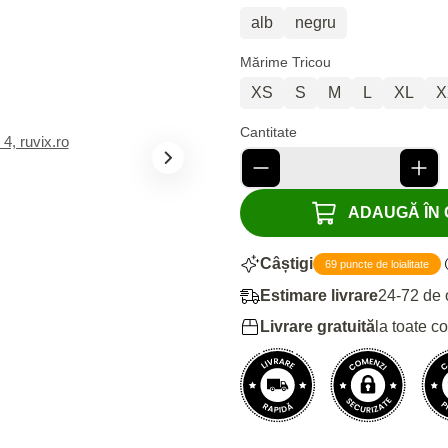
alb
negru
Mărime Tricou
XS
S
M
L
XL
X
Cantitate
ADAUGĂ ÎN C
Câștigi
69 puncte de loialitate
Estimare livrare
24-72 de 
Livrare gratuită
la toate c