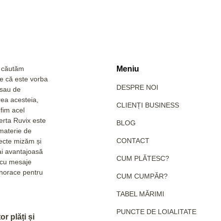
a căutăm
Meniu
Fie că este vorba
DESPRE NOI
 sau de
rea acesteia,
CLIENȚI BUSINESS
fim acel
erta Ruvix este
BLOG
 materie de
CONTACT
pecte mizăm și
ai avantajoasă
CUM PLĂTESC?
e cu mesaje
hanorace pentru
CUM CUMPĂR?
TABEL MĂRIMI
PUNCTE DE LOIALITATE
r plăți și