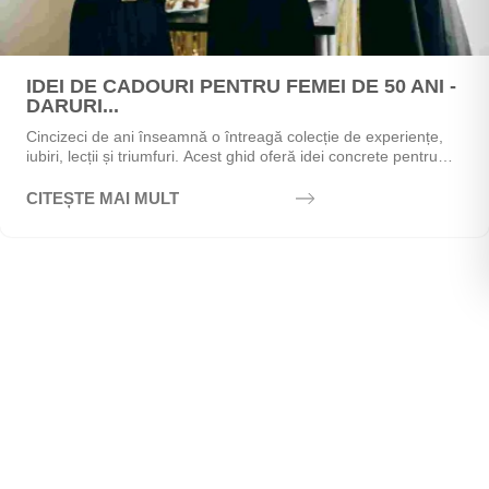
IDEI DE CADOURI PENTRU FEMEI DE 50 ANI -
DARURI...
Cincizeci de ani înseamnă o întreagă colecție de experiențe,
iubiri, lecții și triumfuri. Acest ghid oferă idei concrete pentru
alegerea cadoului perfect - de la...
CITEȘTE MAI MULT