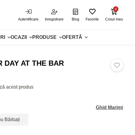
0
Autentificare
Inregistrare
Blog
Favorite
Cosul meu
RI
OCAZII
PRODUSE
OFERTĂ
 DAY AT THE BAR
ză acest produs
Ghid Marimi
ou Bărbați