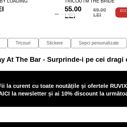
BY LOADING
TRICOU I'M THE BRIDE
EI
55.00
69.00
EC
LEI
LEI
Tricouri
Stickere
Șepci personalizate
y At The Bar - Surprinde-i pe cei dragi
Fii la curent cu toate noutățile și ofertele RUVIX
AICI la newsletter și ai 10% discount la următ