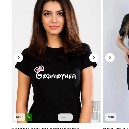
NOU
%
NOU