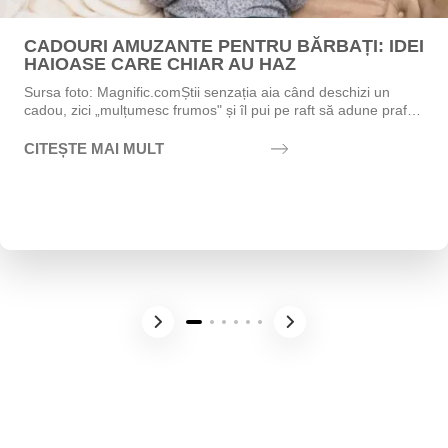
CADOURI AMUZANTE PENTRU BĂRBAȚI: IDEI
HAIOASE CARE CHIAR AU HAZ
Sursa foto: Magnific.comȘtii senzația aia când deschizi un
cadou, zici „mulțumesc frumos" și îl pui pe raft să adune praf?
Exact asta vrei să eviți....
CITEȘTE MAI MULT