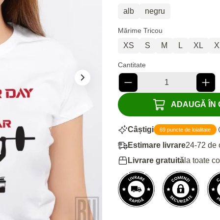
alb
negru
Mărime Tricou
XS
S
M
L
XL
X
Cantitate
ADAUGĂ ÎN C
Câștigi
69 puncte de loialitate
Estimare livrare
24-72 de 
Livrare gratuită
la toate c