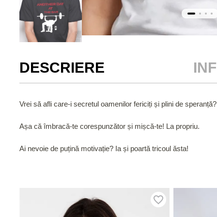
DESCRIERE
IN
Vrei să afli care-i secretul oamenilor fericiți și plini de speranță?
Așa că îmbracă-te corespunzător și mișcă-te! La propriu.
Ai nevoie de puțină motivație? Ia și poartă tricoul ăsta!