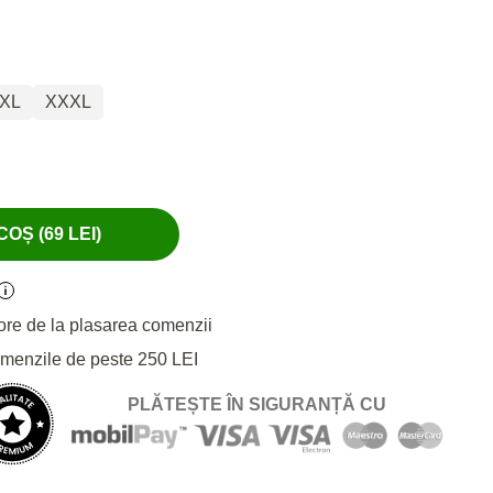
XL
XXXL
OȘ (69 LEI)
ore de la plasarea comenzii
omenzile de peste 250 LEI
PLĂTEȘTE ÎN SIGURANȚĂ CU