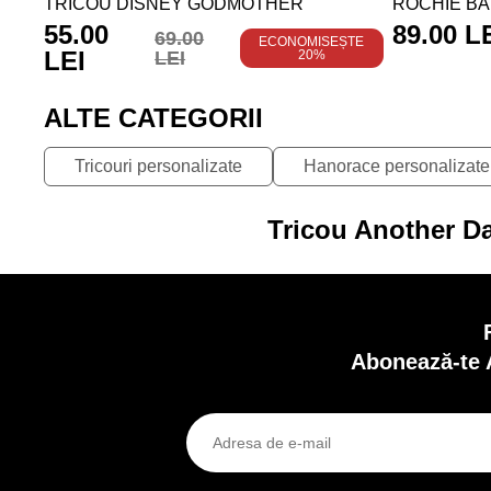
TRICOU DISNEY GODMOTHER
ROCHIE BA
55.00
89.00 L
69.00
ECONOMISEȘTE
LEI
LEI
20%
ALTE CATEGORII
Tricouri personalizate
Hanorace personalizate
Tricou Another Da
Abonează-te 