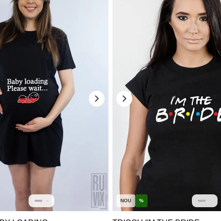
NOU
%