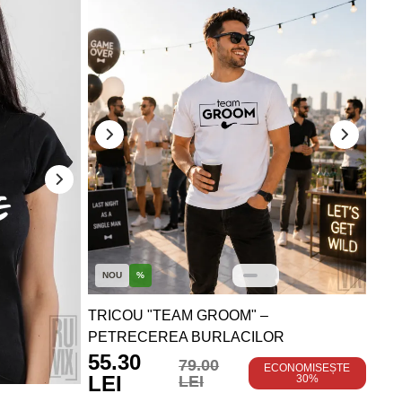
55
LE
NOU
%
TRICOU "TEAM GROOM" –
PETRECEREA BURLACILOR
55.30
79.00
ECONOMISEȘTE
LEI
LEI
30%