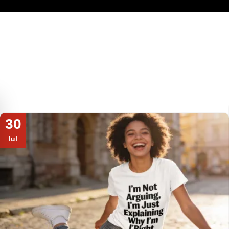
30
Iul