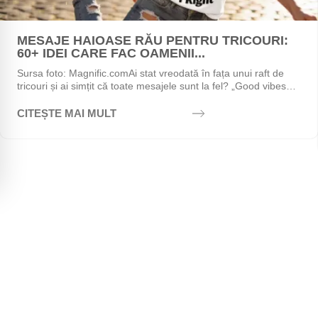
MESAJE HAIOASE RĂU PENTRU TRICOURI:
60+ IDEI CARE FAC OAMENII...
Sursa foto: Magnific.comAi stat vreodată în fața unui raft de
tricouri și ai simțit că toate mesajele sunt la fel? „Good vibes
only", „Stay positive",...
CITEȘTE MAI MULT