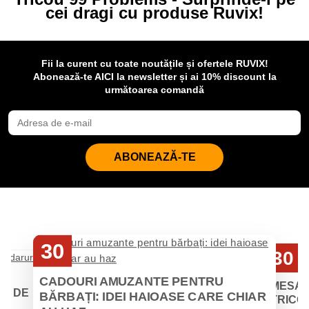
cei dragi cu produse Ruvix!
Fii la curent cu toate noutățile și ofertele RUVIX!
Abonează-te AICI la newsletter și ai 10% discount la
următoarea comandă
ABONEAZĂ-TE
30
30
Iul
Iul
CADOURI AMUZANTE PENTRU
MESAJ
EI DE
BĂRBAȚI: IDEI HAIOASE CARE CHIAR
TRICOU