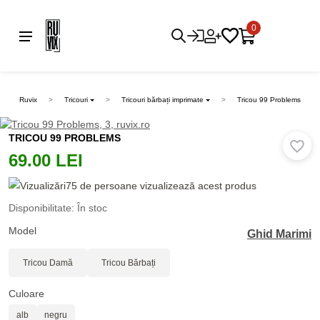
0
Ruvix
Tricouri
Tricouri bărbați imprimate
Tricou 99 Problems
TRICOU 99 PROBLEMS
69.00 LEI
75 de persoane vizualizează acest produs
Disponibilitate: În stoc
Model
Ghid Marimi
Tricou Damă
Tricou Bărbați
Culoare
alb
negru