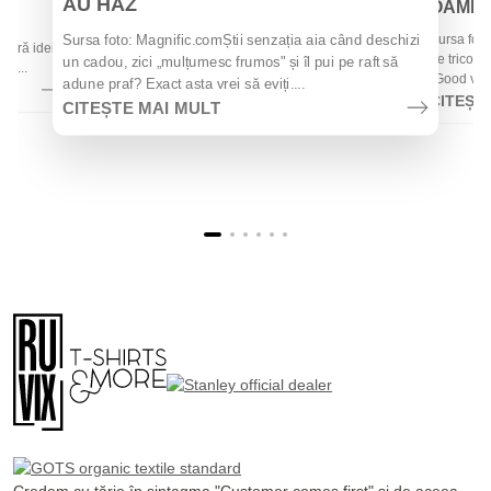
AU HAZ
OAMENII
 de
Sursa foto
Sursa foto: Magnific.comȘtii senzația aia când deschizi
 oferă idei
de tricouri
un cadou, zici „mulțumesc frumos" și îl pui pe raft să
la...
„Good vibes
adune praf? Exact asta vrei să eviți....
CITEȘT
CITEȘTE MAI MULT
Credem cu tărie în sintagma "Customer comes first" și de aceea