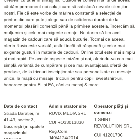
căutăm permanent noi soluții care să satisfacă nevoile clienților
noștri. Fie că este vorba de mărirea constantă a selecției de
printuri din care puteți alege sau de scăderea duratei de la
momentul plasării comenzii până la primirea acesteia, încercăm să
mulțumim și cele mai exigente cerințe. Ne dorim să fim acel
magazin de cadouri care să aducă bucurie. Tocmai de aceea,
oferta Ruvix este variată, astfel încât să răspundă și celor mai
exigente gusturi în materie de cadouri. Online totul este mai simplu
și mai rapid. Pe aceste aspecte mizăm și noi, oferindu-va cea mai
simplă variantă de cumpărare și cea mai avantajoasă ofertă de
produse, de la tricouri inscripționate sau personalizate cu mesaje
unice, la măști cu mesaje, tricouri pentru copii, sweatshirt-uri,
hanorace pentru EL și EA, căni cu mesaj & more.
Date de contact
Administrator site
Operator plăți și
comenzi
Strada Bărăției, nr
RUVIX MEDIA SRL
T-SHIRT
41-43, sector 3,
CUI RO33013830
REVOLUTION SRL
București (în spatele
Reg.Com.
magazinului
CUI 41201796
J40/4124/2014