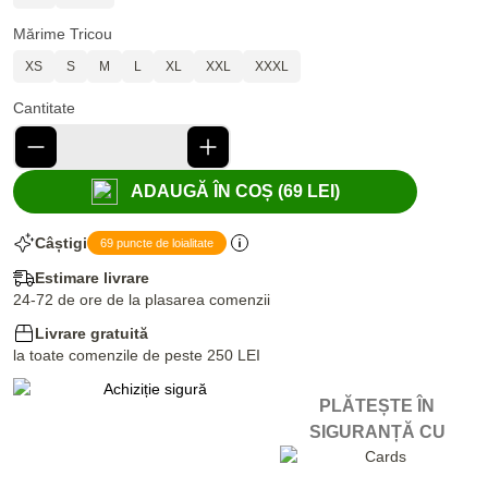
Mărime Tricou
XS
S
M
L
XL
XXL
XXXL
Cantitate
ADAUGĂ ÎN COȘ (69 LEI)
Câștigi
69 puncte de loialitate
Estimare livrare
24-72 de ore de la plasarea comenzii
Livrare gratuită
la toate comenzile de peste 250 LEI
PLĂTEȘTE ÎN
SIGURANȚĂ CU