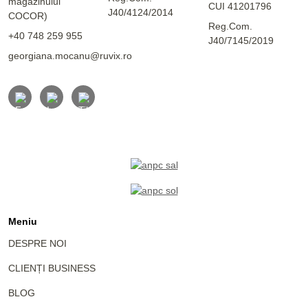
magazinului
CUI 41201796
J40/4124/2014
COCOR)
Reg.Com.
+40 748 259 955
J40/7145/2019
georgiana.mocanu@ruvix.ro
Meniu
DESPRE NOI
CLIENȚI BUSINESS
BLOG