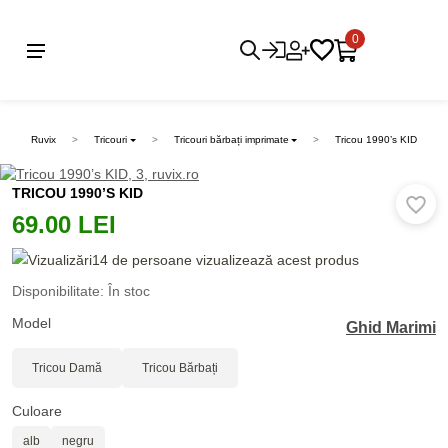
0
Ruvix
Tricouri
Tricouri bărbați imprimate
Tricou 1990’s KID
TRICOU 1990’S KID
69.00 LEI
14 de persoane vizualizează acest produs
Disponibilitate: În stoc
Model
Ghid Marimi
Tricou Damă
Tricou Bărbați
Culoare
alb
negru