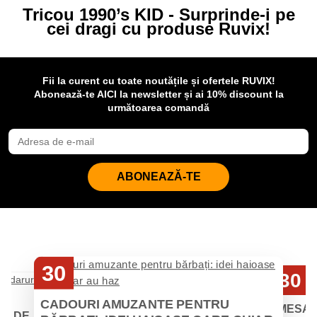
Tricou 1990’s KID - Surprinde-i pe
cei dragi cu produse Ruvix!
Fii la curent cu toate noutățile și ofertele RUVIX!
Abonează-te AICI la newsletter și ai 10% discount la
următoarea comandă
ABONEAZĂ-TE
30
30
Iul
Iul
CADOURI AMUZANTE PENTRU
MESAJ
EI DE