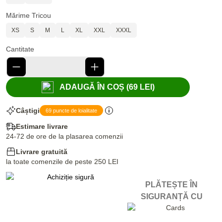
Mărime Tricou
XS
S
M
L
XL
XXL
XXXL
Cantitate
ADAUGĂ ÎN COȘ (69 LEI)
Câștigi
69 puncte de loialitate
Estimare livrare
24-72 de ore de la plasarea comenzii
Livrare gratuită
la toate comenzile de peste 250 LEI
PLĂTEȘTE ÎN
SIGURANȚĂ CU