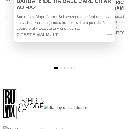
BĂRBAȚI: IDEI HAIOASE CARE CHIAR
TRICOU
AU HAZ
OAMENII
 de
Sursa foto
Sursa foto: Magnific.comȘtii senzația aia când deschizi
 oferă idei
de tricouri
un cadou, zici „mulțumesc frumos" și îl pui pe raft să
la...
„Good vibes
adune praf? Exact asta vrei să eviți....
CITEȘT
CITEȘTE MAI MULT