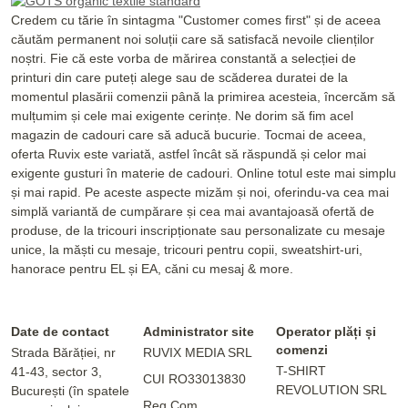
Credem cu tărie în sintagma "Customer comes first" și de aceea
căutăm permanent noi soluții care să satisfacă nevoile clienților
noștri. Fie că este vorba de mărirea constantă a selecției de
printuri din care puteți alege sau de scăderea duratei de la
momentul plasării comenzii până la primirea acesteia, încercăm să
mulțumim și cele mai exigente cerințe. Ne dorim să fim acel
magazin de cadouri care să aducă bucurie. Tocmai de aceea,
oferta Ruvix este variată, astfel încât să răspundă și celor mai
exigente gusturi în materie de cadouri. Online totul este mai simplu
și mai rapid. Pe aceste aspecte mizăm și noi, oferindu-va cea mai
simplă variantă de cumpărare și cea mai avantajoasă ofertă de
produse, de la tricouri inscripționate sau personalizate cu mesaje
unice, la măști cu mesaje, tricouri pentru copii, sweatshirt-uri,
hanorace pentru EL și EA, căni cu mesaj & more.
Date de contact
Administrator site
Operator plăți și
comenzi
Strada Bărăției, nr
RUVIX MEDIA SRL
T-SHIRT
41-43, sector 3,
CUI RO33013830
REVOLUTION SRL
București (în spatele
Reg.Com.