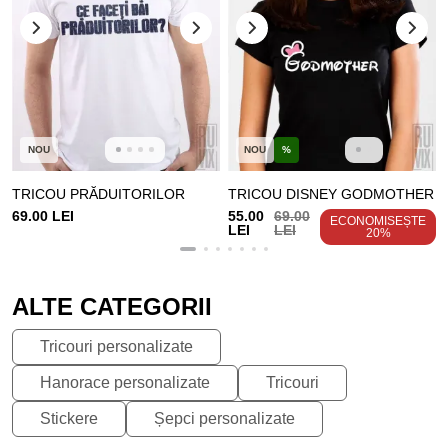
NOU
NOU
%
TRICOU PRĂDUITORILOR
TRICOU DISNEY GODMOTHER
69.00 LEI
55.00
69.00
ECONOMISEȘTE
LEI
LEI
20%
ALTE CATEGORII
Tricouri personalizate
Hanorace personalizate
Tricouri
Stickere
Șepci personalizate