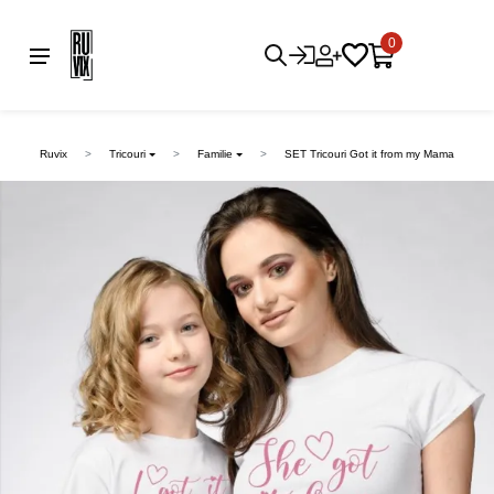
0
Ruvix
Tricouri
Familie
SET Tricouri Got it from my Mama