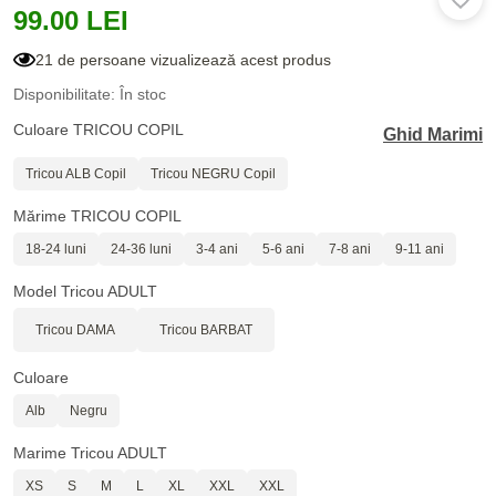
99.00 LEI
21 de persoane vizualizează acest produs
Disponibilitate: În stoc
Culoare TRICOU COPIL
Ghid Marimi
Tricou ALB Copil
Tricou NEGRU Copil
Mărime TRICOU COPIL
18-24 luni
24-36 luni
3-4 ani
5-6 ani
7-8 ani
9-11 ani
Model Tricou ADULT
Tricou DAMA
Tricou BARBAT
Culoare
Alb
Negru
Marime Tricou ADULT
XS
S
M
L
XL
XXL
XXL