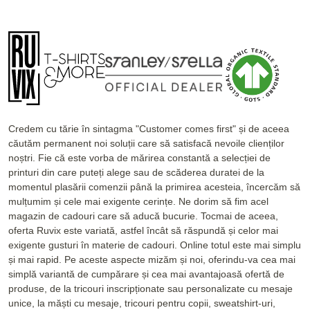
Credem cu tărie în sintagma "Customer comes first" și de aceea
căutăm permanent noi soluții care să satisfacă nevoile clienților
noștri. Fie că este vorba de mărirea constantă a selecției de
printuri din care puteți alege sau de scăderea duratei de la
momentul plasării comenzii până la primirea acesteia, încercăm să
mulțumim și cele mai exigente cerințe. Ne dorim să fim acel
magazin de cadouri care să aducă bucurie. Tocmai de aceea,
oferta Ruvix este variată, astfel încât să răspundă și celor mai
exigente gusturi în materie de cadouri. Online totul este mai simplu
și mai rapid. Pe aceste aspecte mizăm și noi, oferindu-va cea mai
simplă variantă de cumpărare și cea mai avantajoasă ofertă de
produse, de la tricouri inscripționate sau personalizate cu mesaje
unice, la măști cu mesaje, tricouri pentru copii, sweatshirt-uri,