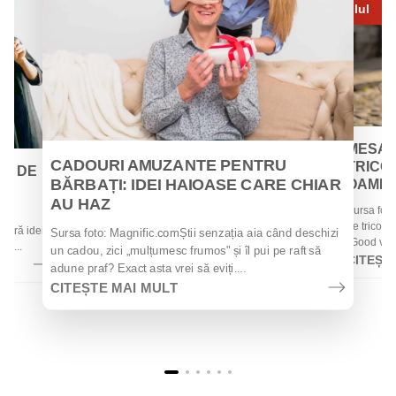
Iul
MESAJ
CADOURI AMUZANTE PENTRU
TRICOU
EI DE
BĂRBAȚI: IDEI HAIOASE CARE CHIAR
OAMENII
AU HAZ
Sursa foto
 de
de tricouri
 oferă idei
Sursa foto: Magnific.comȘtii senzația aia când deschizi
„Good vibes
la...
un cadou, zici „mulțumesc frumos" și îl pui pe raft să
CITEȘT
adune praf? Exact asta vrei să eviți....
CITEȘTE MAI MULT