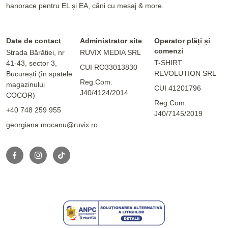
hanorace pentru EL și EA, căni cu mesaj & more.
Date de contact
Administrator site
Operator plăți și
comenzi
Strada Bărăției, nr
RUVIX MEDIA SRL
T-SHIRT
41-43, sector 3,
CUI RO33013830
REVOLUTION SRL
București (în spatele
Reg.Com.
magazinului
CUI 41201796
J40/4124/2014
COCOR)
Reg.Com.
+40 748 259 955
J40/7145/2019
georgiana.mocanu@ruvix.ro