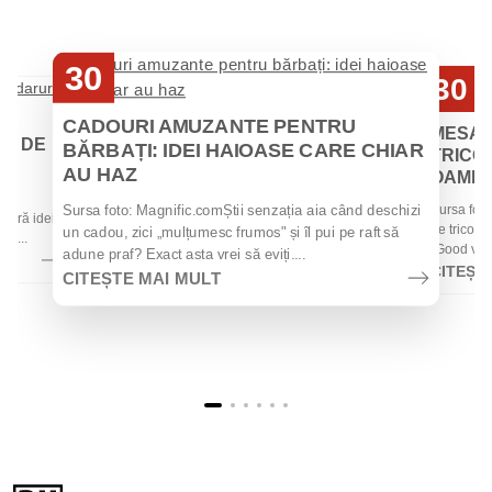
30
30
Iul
Iul
CADOURI AMUZANTE PENTRU
MESAJ
EI DE
BĂRBAȚI: IDEI HAIOASE CARE CHIAR
TRICOU
AU HAZ
OAMENII
 de
Sursa foto
Sursa foto: Magnific.comȘtii senzația aia când deschizi
 oferă idei
de tricouri
un cadou, zici „mulțumesc frumos" și îl pui pe raft să
la...
„Good vibes
adune praf? Exact asta vrei să eviți....
CITEȘT
CITEȘTE MAI MULT