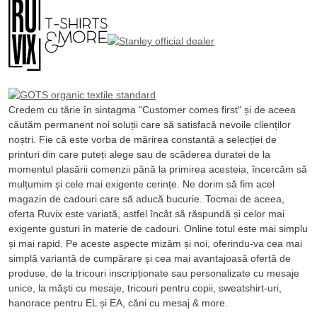
Credem cu tărie în sintagma "Customer comes first" și de aceea
căutăm permanent noi soluții care să satisfacă nevoile clienților
noștri. Fie că este vorba de mărirea constantă a selecției de
printuri din care puteți alege sau de scăderea duratei de la
momentul plasării comenzii până la primirea acesteia, încercăm să
mulțumim și cele mai exigente cerințe. Ne dorim să fim acel
magazin de cadouri care să aducă bucurie. Tocmai de aceea,
oferta Ruvix este variată, astfel încât să răspundă și celor mai
exigente gusturi în materie de cadouri. Online totul este mai simplu
și mai rapid. Pe aceste aspecte mizăm și noi, oferindu-va cea mai
simplă variantă de cumpărare și cea mai avantajoasă ofertă de
produse, de la tricouri inscripționate sau personalizate cu mesaje
unice, la măști cu mesaje, tricouri pentru copii, sweatshirt-uri,
hanorace pentru EL și EA, căni cu mesaj & more.