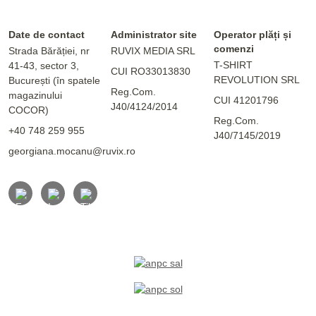
Date de contact
Administrator site
Operator plăți și
comenzi
Strada Bărăției, nr
RUVIX MEDIA SRL
T-SHIRT
41-43, sector 3,
CUI RO33013830
REVOLUTION SRL
București (în spatele
Reg.Com.
magazinului
CUI 41201796
J40/4124/2014
COCOR)
Reg.Com.
+40 748 259 955
J40/7145/2019
georgiana.mocanu@ruvix.ro