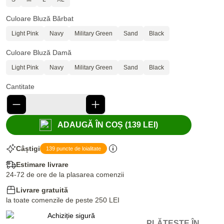
Culoare Bluză Bărbat
Light Pink
Navy
Military Green
Sand
Black
Culoare Bluză Damă
Light Pink
Navy
Military Green
Sand
Black
Cantitate
ADAUGĂ ÎN COȘ (139 LEI)
Câștigi
139 puncte de loialitate
Estimare livrare
24-72 de ore de la plasarea comenzii
Livrare gratuită
la toate comenzile de peste 250 LEI
PLĂTEȘTE ÎN