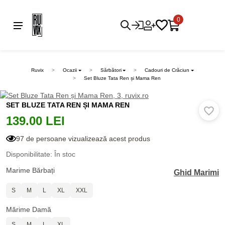
0
Ruvix
Ocazii
Sărbători
Cadouri de Crăciun
Set Bluze Tata Ren și Mama Ren
SET BLUZE TATA REN ȘI MAMA REN
139.00 LEI
97 de persoane vizualizează acest produs
Disponibilitate: În stoc
Marime Bărbați
Ghid Marimi
S
M
L
XL
XXL
Mărime Damă
S
M
L
XL