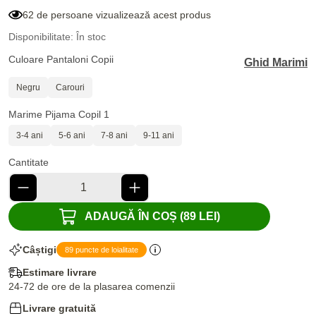
62 de persoane vizualizează acest produs
Disponibilitate: În stoc
Culoare Pantaloni Copii
Ghid Marimi
Negru
Carouri
Marime Pijama Copil 1
3-4 ani
5-6 ani
7-8 ani
9-11 ani
Cantitate
ADAUGĂ ÎN COȘ (89 LEI)
Câștigi
89 puncte de loialitate
Estimare livrare
24-72 de ore de la plasarea comenzii
Livrare gratuită