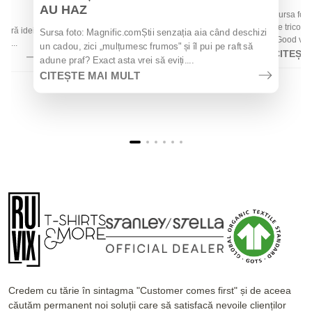
AU HAZ
Sursa foto
 de
de tricouri
 oferă idei
Sursa foto: Magnific.comȘtii senzația aia când deschizi
„Good vibes
la...
un cadou, zici „mulțumesc frumos" și îl pui pe raft să
CITEȘT
adune praf? Exact asta vrei să eviți....
CITEȘTE MAI MULT
Credem cu tărie în sintagma "Customer comes first" și de aceea
căutăm permanent noi soluții care să satisfacă nevoile clienților