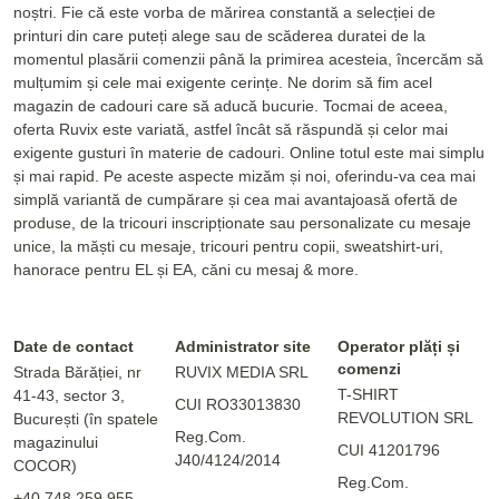
noștri. Fie că este vorba de mărirea constantă a selecției de
printuri din care puteți alege sau de scăderea duratei de la
momentul plasării comenzii până la primirea acesteia, încercăm să
mulțumim și cele mai exigente cerințe. Ne dorim să fim acel
magazin de cadouri care să aducă bucurie. Tocmai de aceea,
oferta Ruvix este variată, astfel încât să răspundă și celor mai
exigente gusturi în materie de cadouri. Online totul este mai simplu
și mai rapid. Pe aceste aspecte mizăm și noi, oferindu-va cea mai
simplă variantă de cumpărare și cea mai avantajoasă ofertă de
produse, de la tricouri inscripționate sau personalizate cu mesaje
unice, la măști cu mesaje, tricouri pentru copii, sweatshirt-uri,
hanorace pentru EL și EA, căni cu mesaj & more.
Date de contact
Administrator site
Operator plăți și
comenzi
Strada Bărăției, nr
RUVIX MEDIA SRL
T-SHIRT
41-43, sector 3,
CUI RO33013830
REVOLUTION SRL
București (în spatele
Reg.Com.
magazinului
CUI 41201796
J40/4124/2014
COCOR)
Reg.Com.
+40 748 259 955