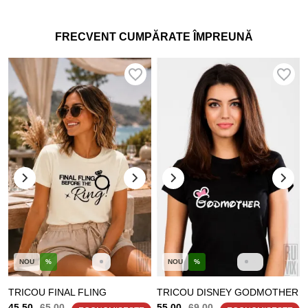
FRECVENT CUMPĂRATE ÎMPREUNĂ
NOU
%
NOU
%
TRICOU FINAL FLING
TRICOU DISNEY GODMOTHER
45.50
65.00
55.00
69.00