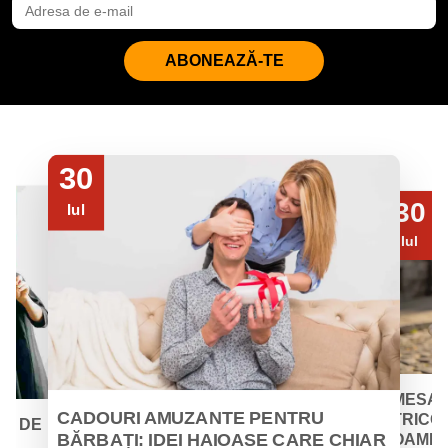
ABONEAZĂ-TE
30
30
Iul
Iul
MESAJ
CADOURI AMUZANTE PENTRU
TRICOU
EI DE
BĂRBAȚI: IDEI HAIOASE CARE CHIAR
OAMENII