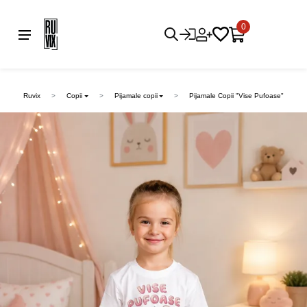
0
Ruvix
Copii
Pijamale copii
Pijamale Copii "Vise Pufoase"