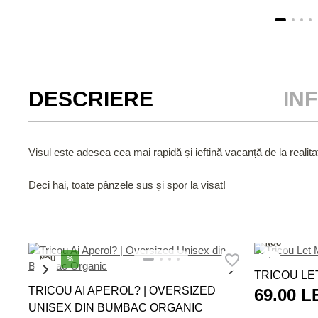
DESCRIERE
IN
Visul este adesea cea mai rapidă și ieftină vacanță de la realita
Deci hai, toate pânzele sus și spor la visat!
NOU
NOU
%
TRICOU LE
TRICOU AI APEROL? | OVERSIZED
69.00 L
UNISEX DIN BUMBAC ORGANIC