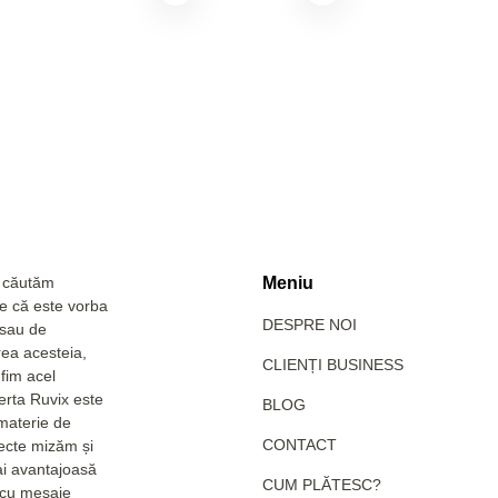
a căutăm
Meniu
Fie că este vorba
DESPRE NOI
 sau de
rea acesteia,
CLIENȚI BUSINESS
fim acel
erta Ruvix este
BLOG
 materie de
CONTACT
pecte mizăm și
ai avantajoasă
CUM PLĂTESC?
e cu mesaje