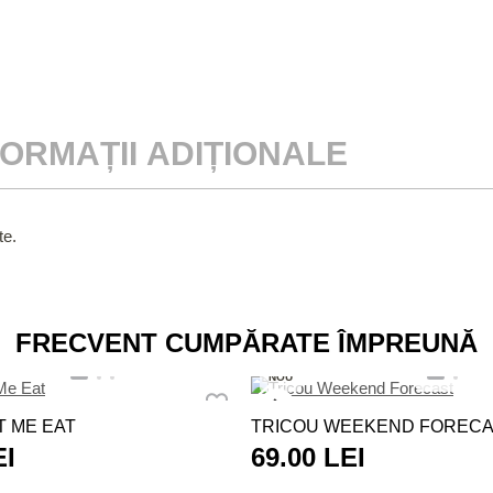
FORMAȚII ADIȚIONALE
te.
FRECVENT CUMPĂRATE ÎMPREUNĂ
NOU
T ME EAT
TRICOU WEEKEND FOREC
EI
69.00 LEI