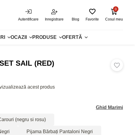
0
Autentificare
Inregistrare
Blog
Favorite
Cosul meu
RI
OCAZII
PRODUSE
OFERTĂ
ET SAIL (RED)
vizualizează acest produs
Ghid Marimi
rouri (negru si rosu)
Negri
Pijama Bărbați Pantaloni Negri