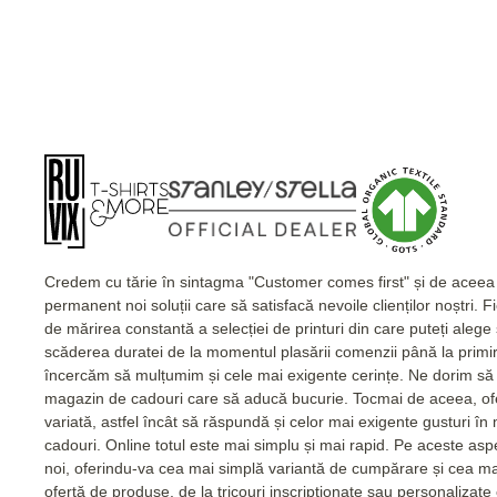
Credem cu tărie în sintagma "Customer comes first" și de acee
permanent noi soluții care să satisfacă nevoile clienților noștri. 
de mărirea constantă a selecției de printuri din care puteți alege
scăderea duratei de la momentul plasării comenzii până la primi
încercăm să mulțumim și cele mai exigente cerințe. Ne dorim să 
magazin de cadouri care să aducă bucurie. Tocmai de aceea, of
variată, astfel încât să răspundă și celor mai exigente gusturi în
cadouri. Online totul este mai simplu și mai rapid. Pe aceste as
noi, oferindu-va cea mai simplă variantă de cumpărare și cea m
ofertă de produse, de la tricouri inscripționate sau personalizat