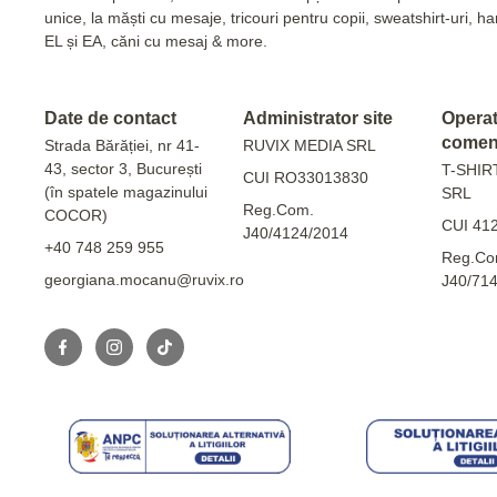
unice, la măști cu mesaje, tricouri pentru copii, sweatshirt-uri, 
EL și EA, căni cu mesaj & more.
Date de contact
Administrator site
Operato
comen
Strada Bărăției, nr 41-
RUVIX MEDIA SRL
43, sector 3, București
T-SHIR
CUI RO33013830
(în spatele magazinului
SRL
Reg.Com.
COCOR)
CUI 41
J40/4124/2014
+40 748 259 955
Reg.Co
georgiana.mocanu@ruvix.ro
J40/71