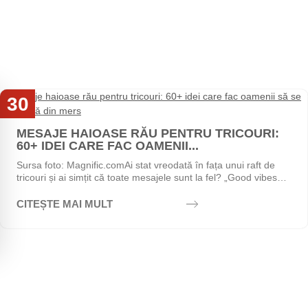
30
Iul
MESAJE HAIOASE RĂU PENTRU TRICOURI:
60+ IDEI CARE FAC OAMENII...
Sursa foto: Magnific.comAi stat vreodată în fața unui raft de
tricouri și ai simțit că toate mesajele sunt la fel? „Good vibes
only", „Stay positive",...
CITEȘTE MAI MULT