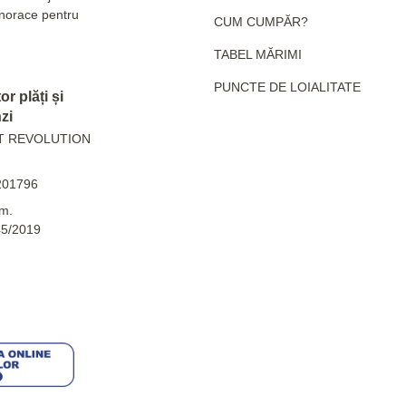
hanorace pentru
CUM CUMPĂR?
TABEL MĂRIMI
PUNCTE DE LOIALITATE
r plăți și
zi
T REVOLUTION
201796
m.
45/2019