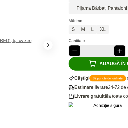
Pijama Bărbați Pantaloni 
Mărime
S
M
L
XL
Cantitate
ADAUGĂ ÎN C
Câștigi
89 puncte de loialitate
Estimare livrare
24-72 de 
Livrare gratuită
la toate c