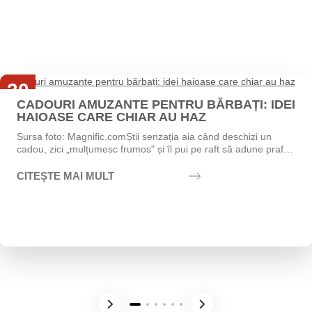
30
CADOURI AMUZANTE PENTRU BĂRBAȚI: IDEI
Iul
HAIOASE CARE CHIAR AU HAZ
Sursa foto: Magnific.comȘtii senzația aia când deschizi un
cadou, zici „mulțumesc frumos" și îl pui pe raft să adune praf?
Exact asta vrei să eviți....
CITEȘTE MAI MULT