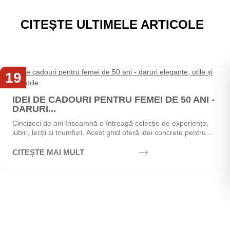
CITEȘTE ULTIMELE ARTICOLE
19
Mai
IDEI DE CADOURI PENTRU FEMEI DE 50 ANI -
DARURI...
Cincizeci de ani înseamnă o întreagă colecție de experiențe,
iubiri, lecții și triumfuri. Acest ghid oferă idei concrete pentru
alegerea cadoului perfect - de la...
CITEȘTE MAI MULT