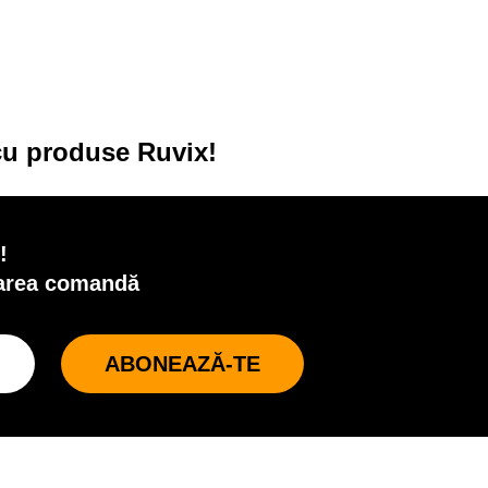
 cu produse Ruvix!
!
oarea comandă
ABONEAZĂ-TE