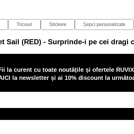
Tricouri
Stickere
Șepci personalizate
 Sail (RED) - Surprinde-i pe cei dragi
Fii la curent cu toate noutățile și ofertele RUVIX
AICI la newsletter și ai 10% discount la următ