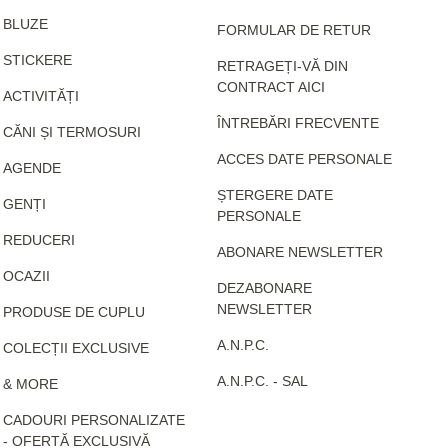
BLUZE
FORMULAR DE RETUR
STICKERE
RETRAGEȚI-VĂ DIN
CONTRACT AICI
ACTIVITĂȚI
ÎNTREBĂRI FRECVENTE
CĂNI ȘI TERMOSURI
ACCES DATE PERSONALE
AGENDE
ȘTERGERE DATE
GENȚI
PERSONALE
REDUCERI
ABONARE NEWSLETTER
OCAZII
DEZABONARE
NEWSLETTER
PRODUSE DE CUPLU
A.N.P.C.
COLECȚII EXCLUSIVE
A.N.P.C. - SAL
& MORE
CADOURI PERSONALIZATE
- OFERTĂ EXCLUSIVĂ