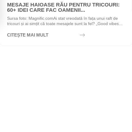
MESAJE HAIOASE RĂU PENTRU TRICOURI:
60+ IDEI CARE FAC OAMENII...
Sursa foto: Magnific.comAi stat vreodată în fața unui raft de
tricouri și ai simțit că toate mesajele sunt la fel? „Good vibes
only", „Stay positive",...
CITEȘTE MAI MULT