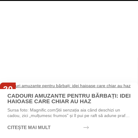
30
CADOURI AMUZANTE PENTRU BĂRBAȚI: IDEI
Iul
HAIOASE CARE CHIAR AU HAZ
Sursa foto: Magnific.comȘtii senzația aia când deschizi un
cadou, zici „mulțumesc frumos" și îl pui pe raft să adune praf?
Exact asta vrei să eviți....
CITEȘTE MAI MULT