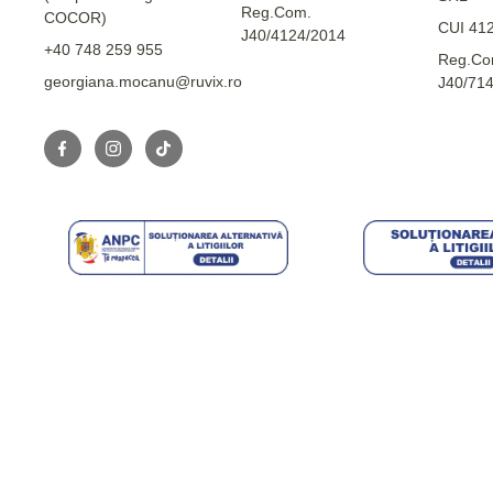
Reg.Com.
COCOR)
CUI 41
J40/4124/2014
+40 748 259 955
Reg.Co
georgiana.mocanu@ruvix.ro
J40/71