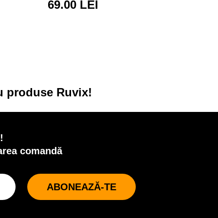
69.00 LEI
cu produse Ruvix!
!
oarea comandă
ABONEAZĂ-TE