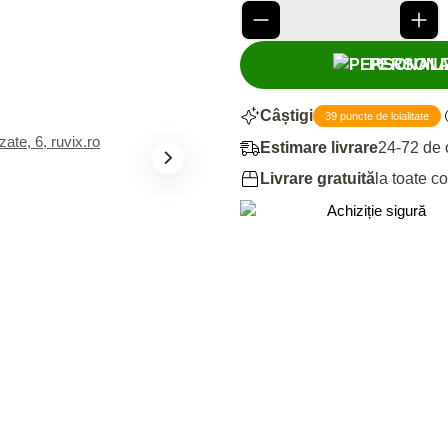
PERSONA
Câștigi
39 puncte de loialitate
Estimare livrare
24-72 de 
Livrare gratuită
la toate c