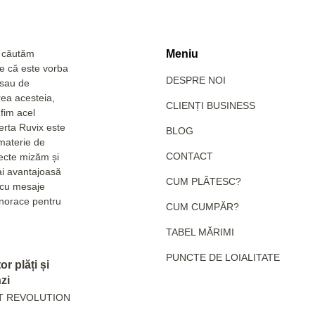
a căutăm
Meniu
Fie că este vorba
DESPRE NOI
 sau de
rea acesteia,
CLIENȚI BUSINESS
fim acel
erta Ruvix este
BLOG
 materie de
CONTACT
pecte mizăm și
ai avantajoasă
CUM PLĂTESC?
e cu mesaje
hanorace pentru
CUM CUMPĂR?
TABEL MĂRIMI
PUNCTE DE LOIALITATE
r plăți și
zi
T REVOLUTION