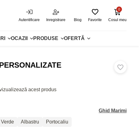
0
Autentificare
Inregistrare
Blog
Favorite
Cosul meu
RI
OCAZII
PRODUSE
OFERTĂ
 PERSONALIZATE
vizualizează acest produs
Ghid Marimi
Verde
Albastru
Portocaliu