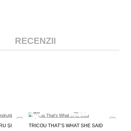
RECENZII
NO
NOU
TRI
RU ȘI
TRICOU THAT’S WHAT SHE SAID
59