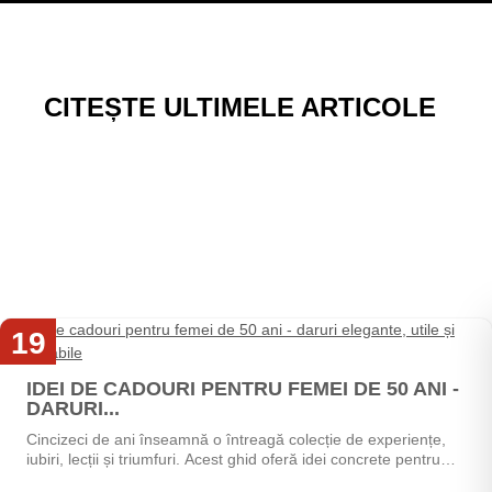
CITEȘTE ULTIMELE ARTICOLE
19
Mai
IDEI DE CADOURI PENTRU FEMEI DE 50 ANI -
DARURI...
Cincizeci de ani înseamnă o întreagă colecție de experiențe,
iubiri, lecții și triumfuri. Acest ghid oferă idei concrete pentru
alegerea cadoului perfect - de la...