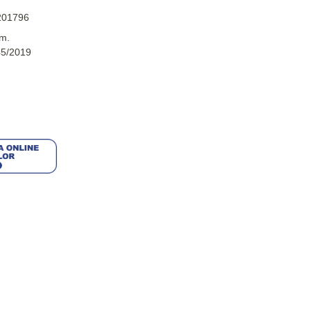
201796
m.
45/2019