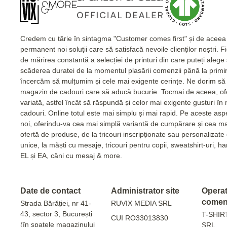
Credem cu tărie în sintagma "Customer comes first" și de acee
permanent noi soluții care să satisfacă nevoile clienților noștri. 
de mărirea constantă a selecției de printuri din care puteți alege
scăderea duratei de la momentul plasării comenzii până la primi
încercăm să mulțumim și cele mai exigente cerințe. Ne dorim să 
magazin de cadouri care să aducă bucurie. Tocmai de aceea, of
variată, astfel încât să răspundă și celor mai exigente gusturi în
cadouri. Online totul este mai simplu și mai rapid. Pe aceste as
noi, oferindu-va cea mai simplă variantă de cumpărare și cea m
ofertă de produse, de la tricouri inscripționate sau personalizat
unice, la măști cu mesaje, tricouri pentru copii, sweatshirt-uri, 
EL și EA, căni cu mesaj & more.
Date de contact
Administrator site
Operato
comen
Strada Bărăției, nr 41-
RUVIX MEDIA SRL
43, sector 3, București
T-SHIR
CUI RO33013830
(în spatele magazinului
SRL