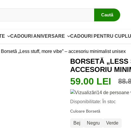
Caută
TE
CADOURI ANIVERSARE
CADOURI PENTRU CUPLU
Borsetă „Less stuff, more vibe” – accesoriu minimalist unisex
BORSETĂ „LESS 
ACCESORIU MINI
59.00 LEI
88.
14 de persoane 
Disponibilitate: În stoc
Culoare Borsetă
Bej
Negru
Verde