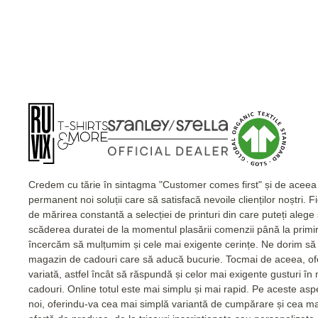
Credem cu tărie în sintagma "Customer comes first" și de acee
permanent noi soluții care să satisfacă nevoile clienților noștri. 
de mărirea constantă a selecției de printuri din care puteți alege
scăderea duratei de la momentul plasării comenzii până la primi
încercăm să mulțumim și cele mai exigente cerințe. Ne dorim să 
magazin de cadouri care să aducă bucurie. Tocmai de aceea, of
variată, astfel încât să răspundă și celor mai exigente gusturi în
cadouri. Online totul este mai simplu și mai rapid. Pe aceste as
noi, oferindu-va cea mai simplă variantă de cumpărare și cea m