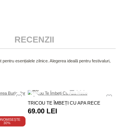
RECENZII
 pentru esențialele zilnice. Alegerea ideală pentru festivaluri,
NO
NOU
TRI
TRICOU TE ÎMBEȚI CU APA RECE
69
69.00 LEI
ONOMISEȘTE
30%