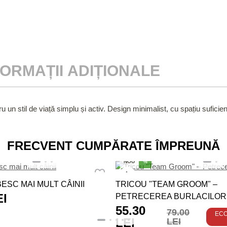
FORMAȚII ADIȚIONALE
un stil de viață simplu și activ. Design minimalist, cu spațiu suficient
FRECVENT CUMPĂRATE ÎMPREUNĂ
NOU
%
ESC MAI MULT CÂINII
TRICOU "TEAM GROOM" –
EI
PETRECEREA BURLACILOR
55.30
79.00
EC
LEI
LEI