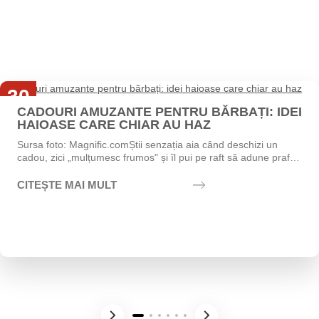
30
CADOURI AMUZANTE PENTRU BĂRBAȚI: IDEI
Iul
HAIOASE CARE CHIAR AU HAZ
Sursa foto: Magnific.comȘtii senzația aia când deschizi un
cadou, zici „mulțumesc frumos" și îl pui pe raft să adune praf?
Exact asta vrei să eviți....
CITEȘTE MAI MULT