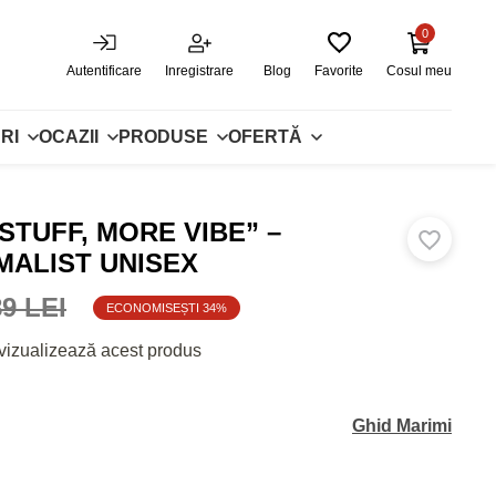
0
Autentificare
Inregistrare
Blog
Favorite
Cosul meu
RI
OCAZII
PRODUSE
OFERTĂ
STUFF, MORE VIBE” –
MALIST UNISEX
89 LEI
ECONOMISEȘTI 34%
vizualizează acest produs
Ghid Marimi