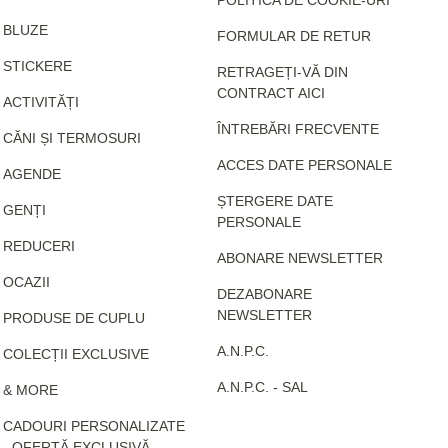
BLUZE
FORMULAR DE RETUR
STICKERE
RETRAGEȚI-VĂ DIN
CONTRACT AICI
ACTIVITĂȚI
ÎNTREBĂRI FRECVENTE
CĂNI ȘI TERMOSURI
ACCES DATE PERSONALE
AGENDE
ȘTERGERE DATE
GENȚI
PERSONALE
REDUCERI
ABONARE NEWSLETTER
OCAZII
DEZABONARE
NEWSLETTER
PRODUSE DE CUPLU
A.N.P.C.
COLECȚII EXCLUSIVE
A.N.P.C. - SAL
& MORE
CADOURI PERSONALIZATE
- OFERTĂ EXCLUSIVĂ