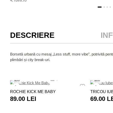
DESCRIERE
IN
Borsetă urbană cu mesaj „Less stuff, more vibe”, potrivită pentru 
plimbări și city break-uri.
NOU
NOU
ROCHIE KICK ME BABY
TRICOU IUB
89.00 LEI
69.00 L