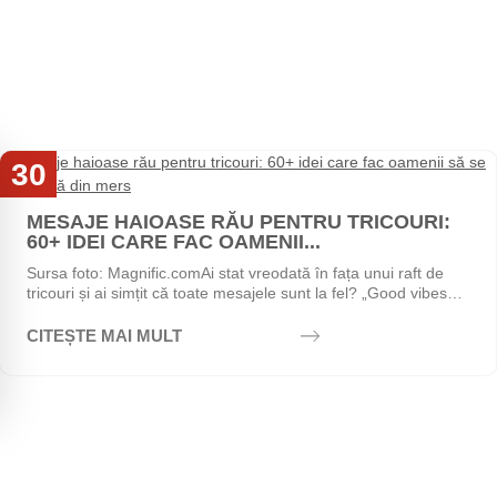
30
Iul
MESAJE HAIOASE RĂU PENTRU TRICOURI:
60+ IDEI CARE FAC OAMENII...
Sursa foto: Magnific.comAi stat vreodată în fața unui raft de
tricouri și ai simțit că toate mesajele sunt la fel? „Good vibes
only", „Stay positive",...
CITEȘTE MAI MULT