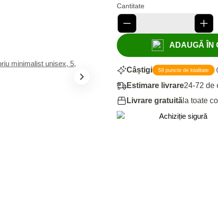
Cantitate
ADAUGĂ ÎN C
Câștigi
59 puncte de loialitate
Estimare livrare
24-72 de 
Livrare gratuită
la toate c