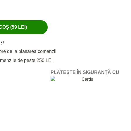
OȘ (59 LEI)
ore de la plasarea comenzii
omenzile de peste 250 LEI
PLĂTEȘTE ÎN SIGURANȚĂ CU