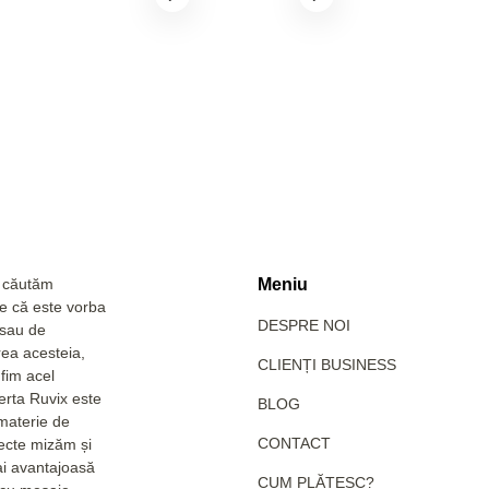
a căutăm
Meniu
Fie că este vorba
DESPRE NOI
 sau de
rea acesteia,
CLIENȚI BUSINESS
fim acel
erta Ruvix este
BLOG
 materie de
CONTACT
pecte mizăm și
ai avantajoasă
CUM PLĂTESC?