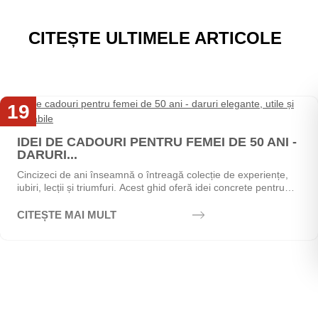
CITEȘTE ULTIMELE ARTICOLE
19
Mai
IDEI DE CADOURI PENTRU FEMEI DE 50 ANI -
DARURI...
Cincizeci de ani înseamnă o întreagă colecție de experiențe,
iubiri, lecții și triumfuri. Acest ghid oferă idei concrete pentru
alegerea cadoului perfect - de la...
CITEȘTE MAI MULT