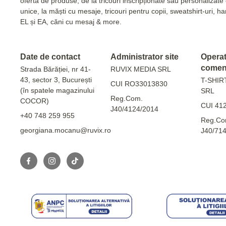
ofertă de produse, de la tricouri inscripționate sau personalizat
unice, la măști cu mesaje, tricouri pentru copii, sweatshirt-uri, 
EL și EA, căni cu mesaj & more.
Date de contact
Administrator site
Operato
comen
Strada Bărăției, nr 41-
RUVIX MEDIA SRL
43, sector 3, București
T-SHIR
CUI RO33013830
(în spatele magazinului
SRL
Reg.Com.
COCOR)
CUI 41
J40/4124/2014
+40 748 259 955
Reg.Co
georgiana.mocanu@ruvix.ro
J40/71