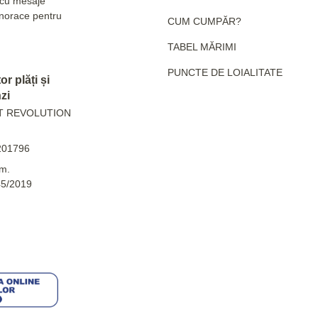
e cu mesaje
hanorace pentru
CUM CUMPĂR?
TABEL MĂRIMI
PUNCTE DE LOIALITATE
r plăți și
zi
T REVOLUTION
201796
m.
45/2019