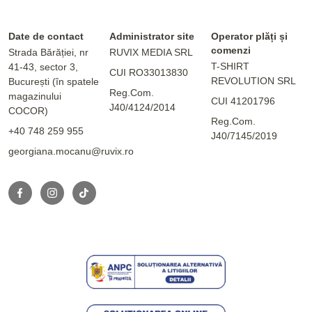
Date de contact
Administrator site
Operator plăți și
comenzi
Strada Bărăției, nr
RUVIX MEDIA SRL
T-SHIRT
41-43, sector 3,
CUI RO33013830
REVOLUTION SRL
București (în spatele
Reg.Com.
magazinului
CUI 41201796
J40/4124/2014
COCOR)
Reg.Com.
+40 748 259 955
J40/7145/2019
georgiana.mocanu@ruvix.ro