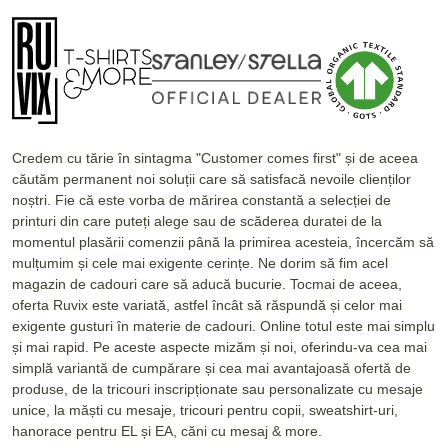
Credem cu tărie în sintagma "Customer comes first" și de aceea
căutăm permanent noi soluții care să satisfacă nevoile clienților
noștri. Fie că este vorba de mărirea constantă a selecției de
printuri din care puteți alege sau de scăderea duratei de la
momentul plasării comenzii până la primirea acesteia, încercăm să
mulțumim și cele mai exigente cerințe. Ne dorim să fim acel
magazin de cadouri care să aducă bucurie. Tocmai de aceea,
oferta Ruvix este variată, astfel încât să răspundă și celor mai
exigente gusturi în materie de cadouri. Online totul este mai simplu
și mai rapid. Pe aceste aspecte mizăm și noi, oferindu-va cea mai
simplă variantă de cumpărare și cea mai avantajoasă ofertă de
produse, de la tricouri inscripționate sau personalizate cu mesaje
unice, la măști cu mesaje, tricouri pentru copii, sweatshirt-uri,
hanorace pentru EL și EA, căni cu mesaj & more.