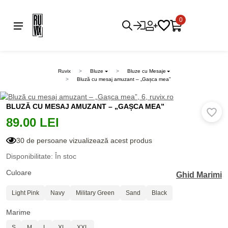
0
Ruvix
Bluze
Bluze cu Mesaje
Bluză cu mesaj amuzant – „Gașca mea”
BLUZĂ CU MESAJ AMUZANT – „GAȘCA MEA”
89.00 LEI
30 de persoane vizualizează acest produs
Disponibilitate: În stoc
Culoare
Ghid Marimi
Light Pink
Navy
Military Green
Sand
Black
Marime
S
M
L
XL
XXL