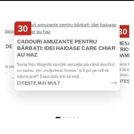
30
30
Iul
Iul
CADOURI AMUZANTE PENTRU
MESAJ
EI DE
BĂRBAȚI: IDEI HAIOASE CARE CHIAR
TRICOU
AU HAZ
OAMENII
 de
Sursa foto
Sursa foto: Magnific.comȘtii senzația aia când deschizi
 oferă idei
de tricouri
un cadou, zici „mulțumesc frumos" și îl pui pe raft să
la...
„Good vibes
adune praf? Exact asta vrei să eviți....
CITEȘT
CITEȘTE MAI MULT