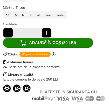
Mărime Tricou
XS
S
M
L
XL
XXL
XXXL
Cantitate
ADAUGĂ ÎN COȘ (80 LEI)
Câștigi
80 puncte de loialitate
Estimare livrare
24-72 de ore de la plasarea comenzii
Livrare gratuită
la toate comenzile de peste 250 LEI
PLĂTEȘTE ÎN SIGURANȚĂ CU