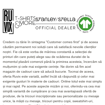
Credem cu tărie în sintagma "Customer comes first" și de aceea
căutăm permanent noi soluții care să satisfacă nevoile clienților
noștri. Fie că este vorba de mărirea constantă a selecției de
printuri din care puteți alege sau de scăderea duratei de la
momentul plasării comenzii până la primirea acesteia, încercăm să
mulțumim și cele mai exigente cerințe. Ne dorim să fim acel
magazin de cadouri care să aducă bucurie. Tocmai de aceea,
oferta Ruvix este variată, astfel încât să răspundă și celor mai
exigente gusturi în materie de cadouri. Online totul este mai simplu
și mai rapid. Pe aceste aspecte mizăm și noi, oferindu-va cea mai
simplă variantă de cumpărare și cea mai avantajoasă ofertă de
produse, de la tricouri inscripționate sau personalizate cu mesaje
unice, la măști cu mesaje, tricouri pentru copii, sweatshirt-uri,