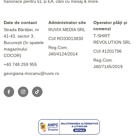
hanorace pentru EL și EA, căni cu mesaj & more.
Date de contact
Administrator site
Operator plăți și
comenzi
Strada Bărăției, nr
RUVIX MEDIA SRL
T-SHIRT
41-43, sector 3,
CUI RO33013830
REVOLUTION SRL
București (în spatele
Reg.Com.
magazinului
CUI 41201796
J40/4124/2014
COCOR)
Reg.Com.
+40 748 259 955
J40/7145/2019
georgiana.mocanu@ruvix.ro