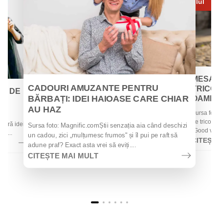
Iul
MESAJ
CADOURI AMUZANTE PENTRU
TRICOU
EI DE
BĂRBAȚI: IDEI HAIOASE CARE CHIAR
OAMENII
AU HAZ
Sursa foto
 de
de tricouri
 oferă idei
Sursa foto: Magnific.comȘtii senzația aia când deschizi
„Good vibes
la...
un cadou, zici „mulțumesc frumos" și îl pui pe raft să
CITEȘT
adune praf? Exact asta vrei să eviți....
CITEȘTE MAI MULT