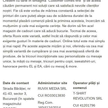
Credem cu tărie în sintagma "Customer comes first" și de aceea
căutăm permanent noi soluții care să satisfacă nevoile clienților
noștri. Fie că este vorba de mărirea constantă a selecției de
printuri din care puteți alege sau de scăderea duratei de la
momentul plasării comenzii până la primirea acesteia, încercăm să
mulțumim și cele mai exigente cerințe. Ne dorim să fim acel
magazin de cadouri care să aducă bucurie. Tocmai de aceea,
oferta Ruvix este variată, astfel încât să răspundă și celor mai
exigente gusturi în materie de cadouri. Online totul este mai simplu
și mai rapid. Pe aceste aspecte mizăm și noi, oferindu-va cea mai
simplă variantă de cumpărare și cea mai avantajoasă ofertă de
produse, de la tricouri inscripționate sau personalizate cu mesaje
unice, la măști cu mesaje, tricouri pentru copii, sweatshirt-uri,
hanorace pentru EL și EA, căni cu mesaj & more.
Date de contact
Administrator site
Operator plăți și
comenzi
Strada Bărăției, nr
RUVIX MEDIA SRL
T-SHIRT
41-43, sector 3,
CUI RO33013830
REVOLUTION SRL
București (în spatele
Reg.Com.
magazinului
CUI 41201796
J40/4124/2014