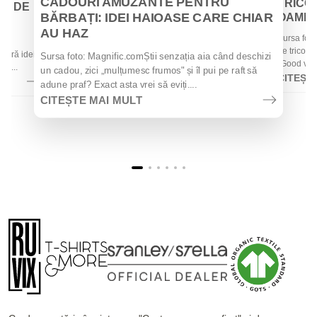
CADOURI AMUZANTE PENTRU
TRICOU
EI DE
BĂRBAȚI: IDEI HAIOASE CARE CHIAR
OAMENII
AU HAZ
Sursa foto
 de
de tricouri
 oferă idei
Sursa foto: Magnific.comȘtii senzația aia când deschizi
„Good vibes
la...
un cadou, zici „mulțumesc frumos" și îl pui pe raft să
CITEȘT
adune praf? Exact asta vrei să eviți....
CITEȘTE MAI MULT