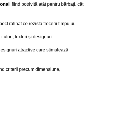
sonal
, fiind potrivită atât pentru bărbați, cât
ect rafinat ce rezistă trecerii timpului.
 culori, texturi și designuri.
 designuri atractive care stimulează
ând criterii precum dimensiune,