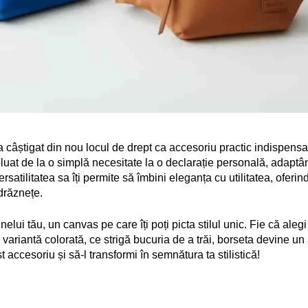
câștigat din nou locul de drept ca accesoriu practic indispensab
voluat de la o simplă necesitate la o declarație personală, adaptâ
rsatilitatea sa îți permite să îmbini eleganța cu utilitatea, oferind
drăznețe.
elui tău, un canvas pe care îți poți picta stilul unic. Fie că aleg
ariantă colorată, ce strigă bucuria de a trăi, borseta devine un a
accesoriu și să-l transformi în semnătura ta stilistică!