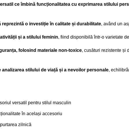
satil ce îmbină funcționalitatea cu exprimarea stilului per
eprezintă o investiție în calitate și durabilitate
, având un asp
ității și a stilului feminin
, fiind disponibilă într-o varietate de
iguranța, folosind materiale non-toxice
, cusături rezistente și
nalizarea stilului de viață și a nevoilor personale
, echilibr
riul versatil pentru stilul masculin
ționalitate în același accesoriu
 purtarea zilnică