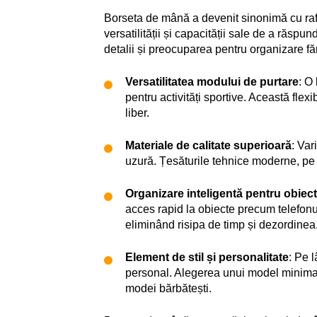
Borseta de mână a devenit sinonimă cu rafin
versatilității și capacității sale de a răspu
detalii și preocuparea pentru organizare f
Versatilitatea modului de purtare
: O
pentru activități sportive. Această flex
liber.
Materiale de calitate superioară
: Var
uzură. Țesăturile tehnice moderne, pe d
Organizare inteligentă pentru obiect
acces rapid la obiecte precum telefonu
eliminând risipa de timp și dezordinea
Element de stil și personalitate
: Pe 
personal. Alegerea unui model minimalis
modei bărbătești.