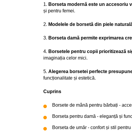
1.
Borseta modernă este un accesoriu ver
și pentru femei.
2.
Modelele de borsetă din piele naturală r
3.
Borseta damă permite exprimarea creativ
4.
Borsetele pentru copii prioritizează s
imaginația celor mici.
5.
Alegerea borsetei perfecte presupune a
funcționalitate și estetică.
Cuprins
Borsete de mână pentru bărbați - acceso
Borseta pentru damă - eleganță și func
Borseta de umăr - confort și stil pentru