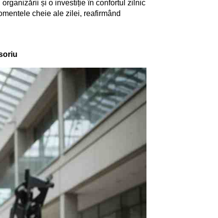
ganizării și o investiție în confortul zilnic
momentele cheie ale zilei, reafirmând
soriu