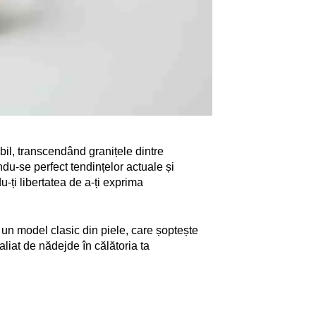
il, transcendând granițele dintre
ndu-se perfect tendințelor actuale și
u-ți libertatea de a-ți exprima
i un model clasic din piele, care șoptește
liat de nădejde în călătoria ta