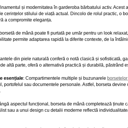
amentul și modernitatea în garderoba bărbatului activ. Acest acc
nde cerințelor stilului de viață actual. Dincolo de rolul practic, 
ără a compromite eleganța.
 borsetă de mână poate fi purtată pe umăr pentru un look relaxat, 
ibilitate permite adaptarea rapidă la diferite contexte, de la întâl
iantele din piele naturală conferă o notă clasică și sofisticată, g
e altă parte, oferă o alternativă practică și durabilă, păstrând e
e esențiale
: Compartimentele multiple și buzunarele
borsetelor
l, portofelul sau documentele personale. Astfel, borseta devine u
.
lângă aspectul funcțional, borseta de mână completează ținute c
t sau a unui design cu detalii moderne reflectă individualitatea