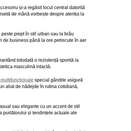
esoriu și-a regăsit locul central datorită
o borsetă de mână vorbește despre atenția la
peste piept în stil urban sau la brâu
niri de business până la ore petrecute în aer
arantând totodată o rezistență sporită la
stetica masculină intactă.
 multifuncționale
special gândite asigură
n aliat de nădejde în rutina cotidiană,
asual sau elegante cu un accent de stil
 purtătorului și tendințele actuale ale