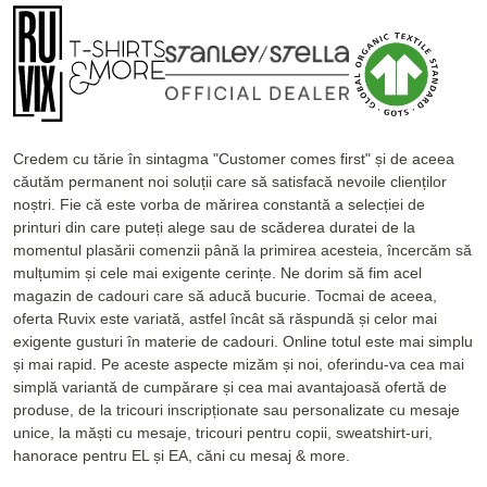
Credem cu tărie în sintagma "Customer comes first" și de aceea
căutăm permanent noi soluții care să satisfacă nevoile clienților
noștri. Fie că este vorba de mărirea constantă a selecției de
printuri din care puteți alege sau de scăderea duratei de la
momentul plasării comenzii până la primirea acesteia, încercăm să
mulțumim și cele mai exigente cerințe. Ne dorim să fim acel
magazin de cadouri care să aducă bucurie. Tocmai de aceea,
oferta Ruvix este variată, astfel încât să răspundă și celor mai
exigente gusturi în materie de cadouri. Online totul este mai simplu
și mai rapid. Pe aceste aspecte mizăm și noi, oferindu-va cea mai
simplă variantă de cumpărare și cea mai avantajoasă ofertă de
produse, de la tricouri inscripționate sau personalizate cu mesaje
unice, la măști cu mesaje, tricouri pentru copii, sweatshirt-uri,
hanorace pentru EL și EA, căni cu mesaj & more.