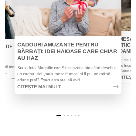
MESAJ
CADOURI AMUZANTE PENTRU
TRICOU
EI DE
BĂRBAȚI: IDEI HAIOASE CARE CHIAR
OAMENII
AU HAZ
Sursa foto
 de
de tricouri
 oferă idei
Sursa foto: Magnific.comȘtii senzația aia când deschizi
„Good vibes
la...
un cadou, zici „mulțumesc frumos" și îl pui pe raft să
CITEȘT
adune praf? Exact asta vrei să eviți....
CITEȘTE MAI MULT