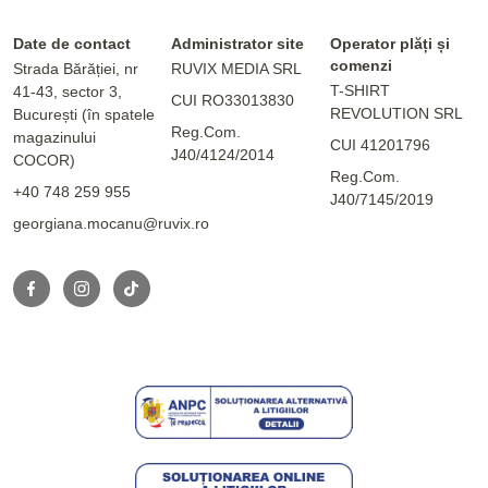
Date de contact
Administrator site
Operator plăți și
comenzi
Strada Bărăției, nr
RUVIX MEDIA SRL
T-SHIRT
41-43, sector 3,
CUI RO33013830
REVOLUTION SRL
București (în spatele
Reg.Com.
magazinului
CUI 41201796
J40/4124/2014
COCOR)
Reg.Com.
+40 748 259 955
J40/7145/2019
georgiana.mocanu@ruvix.ro