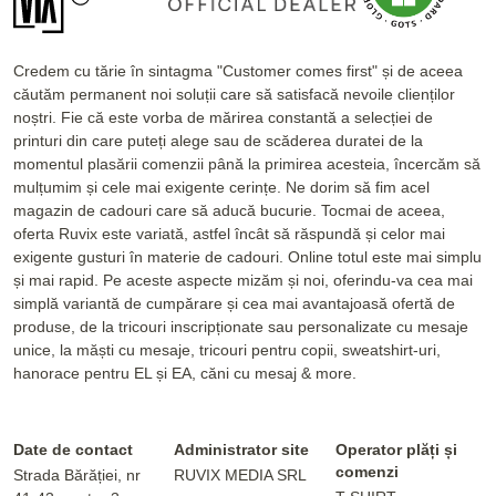
Credem cu tărie în sintagma "Customer comes first" și de aceea
căutăm permanent noi soluții care să satisfacă nevoile clienților
noștri. Fie că este vorba de mărirea constantă a selecției de
printuri din care puteți alege sau de scăderea duratei de la
momentul plasării comenzii până la primirea acesteia, încercăm să
mulțumim și cele mai exigente cerințe. Ne dorim să fim acel
magazin de cadouri care să aducă bucurie. Tocmai de aceea,
oferta Ruvix este variată, astfel încât să răspundă și celor mai
exigente gusturi în materie de cadouri. Online totul este mai simplu
și mai rapid. Pe aceste aspecte mizăm și noi, oferindu-va cea mai
simplă variantă de cumpărare și cea mai avantajoasă ofertă de
produse, de la tricouri inscripționate sau personalizate cu mesaje
unice, la măști cu mesaje, tricouri pentru copii, sweatshirt-uri,
hanorace pentru EL și EA, căni cu mesaj & more.
Date de contact
Administrator site
Operator plăți și
comenzi
Strada Bărăției, nr
RUVIX MEDIA SRL