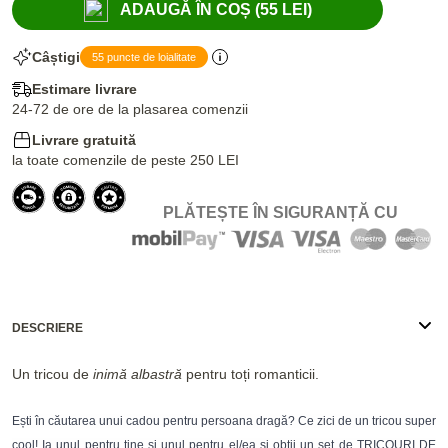
ADAUGĂ ÎN COȘ (55 LEI)
Câștigi
55 puncte de loialitate
Estimare livrare
24-72 de ore de la plasarea comenzii
Livrare gratuită
la toate comenzile de peste 250 LEI
PLĂTEȘTE ÎN SIGURANȚĂ CU
DESCRIERE
Un tricou de
inimă albastră
pentru toți romanticii.
Ești în căutarea unui cadou pentru persoana dragă? Ce zici de un tricou super
cool! Ia unul pentru tine si unul pentru el/ea și obții un set de TRICOURI DE