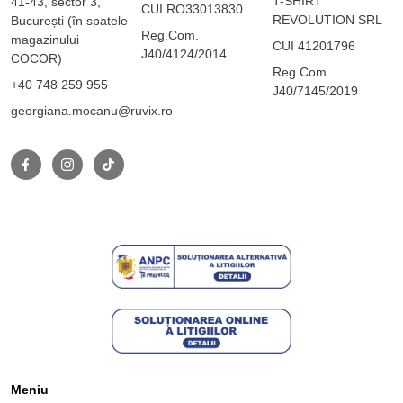
T-SHIRT
41-43, sector 3,
CUI RO33013830
REVOLUTION SRL
București (în spatele
Reg.Com.
magazinului
CUI 41201796
J40/4124/2014
COCOR)
Reg.Com.
+40 748 259 955
J40/7145/2019
georgiana.mocanu@ruvix.ro
Meniu