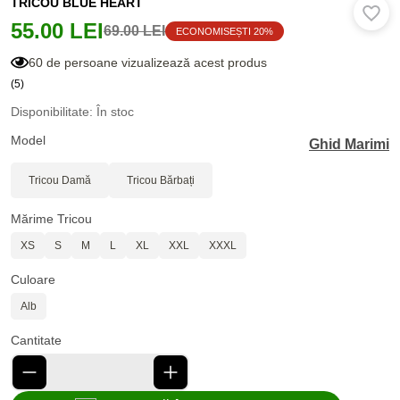
TRICOU BLUE HEART
55.00 LEI
69.00 LEI
ECONOMISEȘTI 20%
60 de persoane vizualizează acest produs
(5)
Disponibilitate: În stoc
Model
Ghid Marimi
Tricou Damă
Tricou Bărbați
Mărime Tricou
XS
S
M
L
XL
XXL
XXXL
Culoare
Alb
Cantitate