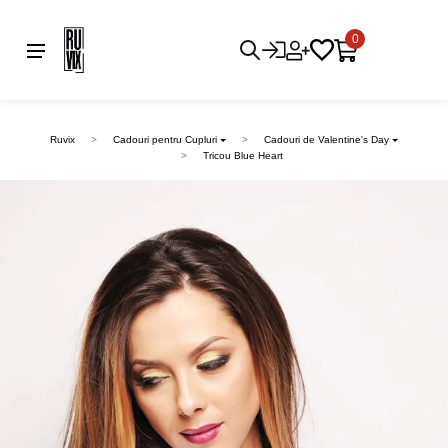
0
Ruvix
Cadouri pentru Cupluri
Cadouri de Valentine's Day
Tricou Blue Heart