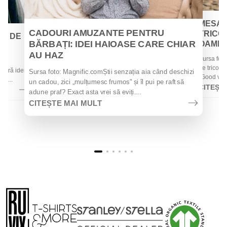
MESAJ
CADOURI AMUZANTE PENTRU
TRICOU
EI DE
BĂRBAȚI: IDEI HAIOASE CARE CHIAR
OAMENII
AU HAZ
Sursa foto
 de
de tricouri
 oferă idei
Sursa foto: Magnific.comȘtii senzația aia când deschizi
„Good vibes
la...
un cadou, zici „mulțumesc frumos" și îl pui pe raft să
CITEȘT
adune praf? Exact asta vrei să eviți....
CITEȘTE MAI MULT