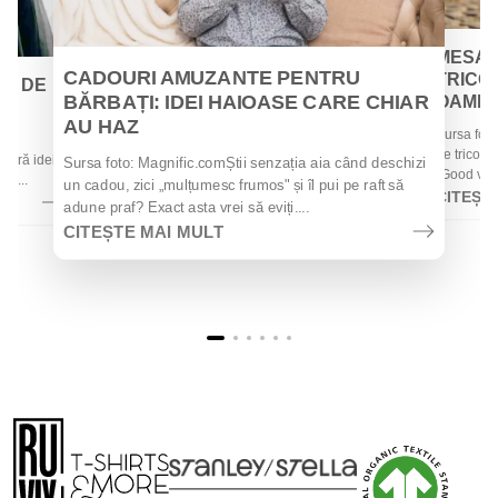
MESAJ
CADOURI AMUZANTE PENTRU
TRICOU
EI DE
BĂRBAȚI: IDEI HAIOASE CARE CHIAR
OAMENII
AU HAZ
Sursa foto
 de
de tricouri
 oferă idei
Sursa foto: Magnific.comȘtii senzația aia când deschizi
„Good vibes
la...
un cadou, zici „mulțumesc frumos" și îl pui pe raft să
CITEȘT
adune praf? Exact asta vrei să eviți....
CITEȘTE MAI MULT