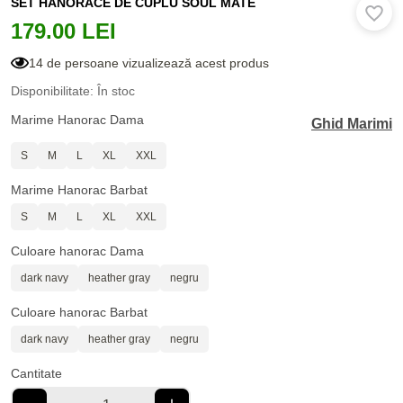
SET HANORACE DE CUPLU SOUL MATE
179.00 LEI
14 de persoane vizualizează acest produs
Disponibilitate: În stoc
Marime Hanorac Dama
Ghid Marimi
S
M
L
XL
XXL
Marime Hanorac Barbat
S
M
L
XL
XXL
Culoare hanorac Dama
dark navy
heather gray
negru
Culoare hanorac Barbat
dark navy
heather gray
negru
Cantitate