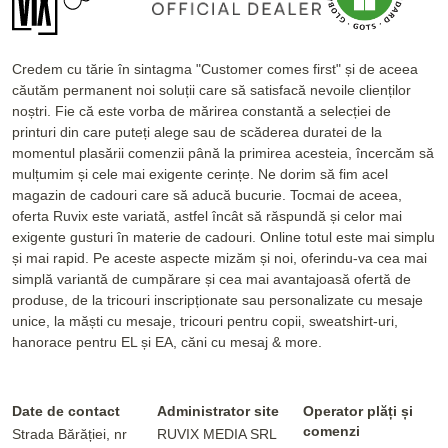
Credem cu tărie în sintagma "Customer comes first" și de aceea
căutăm permanent noi soluții care să satisfacă nevoile clienților
noștri. Fie că este vorba de mărirea constantă a selecției de
printuri din care puteți alege sau de scăderea duratei de la
momentul plasării comenzii până la primirea acesteia, încercăm să
mulțumim și cele mai exigente cerințe. Ne dorim să fim acel
magazin de cadouri care să aducă bucurie. Tocmai de aceea,
oferta Ruvix este variată, astfel încât să răspundă și celor mai
exigente gusturi în materie de cadouri. Online totul este mai simplu
și mai rapid. Pe aceste aspecte mizăm și noi, oferindu-va cea mai
simplă variantă de cumpărare și cea mai avantajoasă ofertă de
produse, de la tricouri inscripționate sau personalizate cu mesaje
unice, la măști cu mesaje, tricouri pentru copii, sweatshirt-uri,
hanorace pentru EL și EA, căni cu mesaj & more.
Date de contact
Administrator site
Operator plăți și
comenzi
Strada Bărăției, nr
RUVIX MEDIA SRL