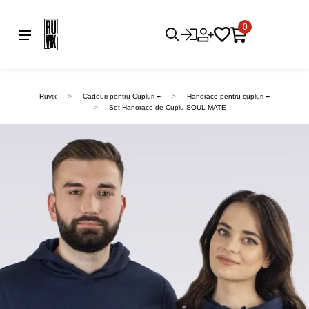
0
Ruvix
Cadouri pentru Cupluri
Hanorace pentru cupluri
Set Hanorace de Cuplu SOUL MATE