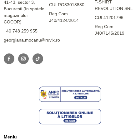
T-SHIRT
41-43, sector 3,
CUI RO33013830
REVOLUTION SRL
București (în spatele
Reg.Com.
magazinului
CUI 41201796
J40/4124/2014
COCOR)
Reg.Com.
+40 748 259 955
J40/7145/2019
georgiana.mocanu@ruvix.ro
Meniu