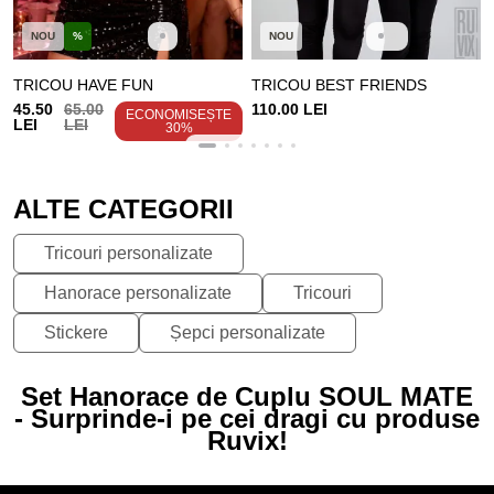
NOU
%
NOU
TRICOU HAVE FUN
TRICOU BEST FRIENDS
45.50
65.00
110.00 LEI
ECONOMISEȘTE
LEI
LEI
30%
ALTE CATEGORII
Tricouri personalizate
Hanorace personalizate
Tricouri
Stickere
Șepci personalizate
Set Hanorace de Cuplu SOUL MATE
- Surprinde-i pe cei dragi cu produse
Ruvix!