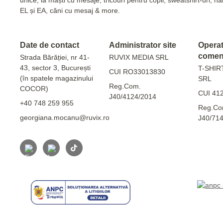
EL și EA, căni cu mesaj & more.
Date de contact
Administrator site
Operato
comen
Strada Bărăției, nr 41-
RUVIX MEDIA SRL
43, sector 3, București
T-SHIR
CUI RO33013830
(în spatele magazinului
SRL
Reg.Com.
COCOR)
CUI 41
J40/4124/2014
+40 748 259 955
Reg.Co
georgiana.mocanu@ruvix.ro
J40/71