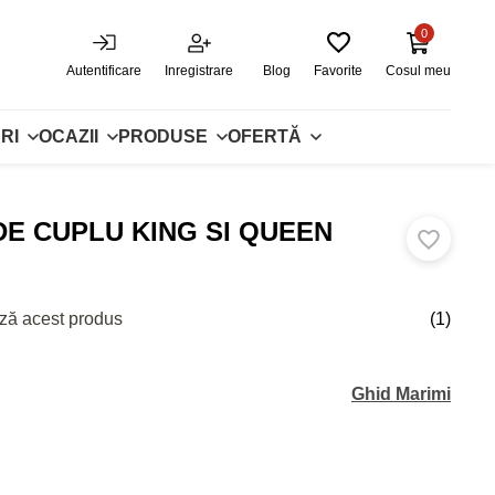
0
Autentificare
Inregistrare
Blog
Favorite
Cosul meu
RI
OCAZII
PRODUSE
OFERTĂ
E CUPLU KING SI QUEEN
ză acest produs
(1)
Ghid Marimi