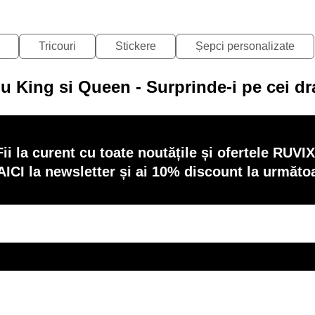
Tricouri
Stickere
Șepci personalizate
u King si Queen - Surprinde-i pe cei dr
Fii la curent cu toate noutățile și ofertele RUVIX
AICI la newsletter și ai 10% discount la următ