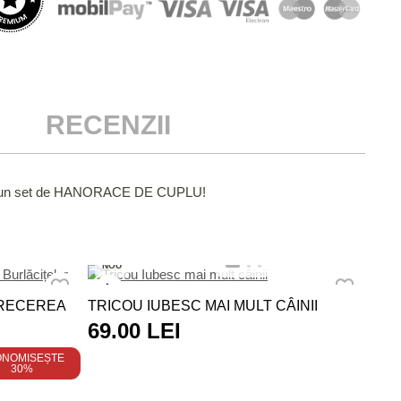
RECENZII
 obții un set de HANORACE DE CUPLU!
NO
NOU
TRI
TRECEREA
TRICOU IUBESC MAI MULT CÂINII
PEN
69.00 LEI
62
LE
ONOMISEȘTE
30%