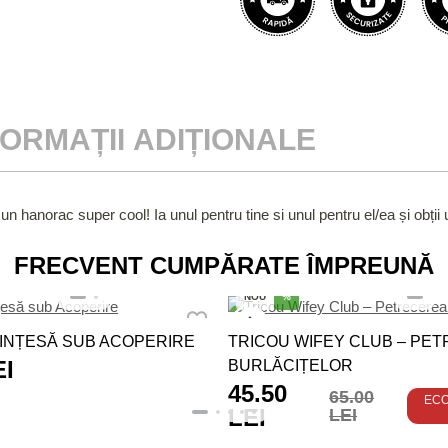
FORMAȚII ADIȚIONALE
 un hanorac super cool! Ia unul pentru tine si unul pentru el/ea și
FRECVENT CUMPĂRATE ÎMPREUNĂ
NOU
%
INȚESĂ SUB ACOPERIRE
TRICOU WIFEY CLUB – PE
EI
BURLĂCIȚELOR
45.50
65.00
EC
LEI
LEI