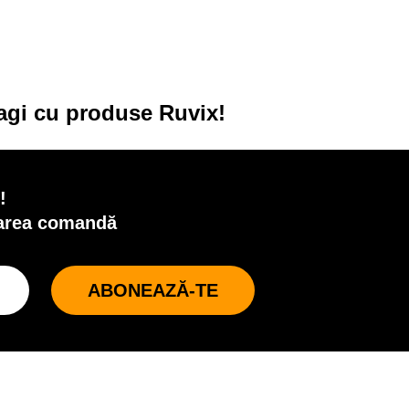
agi cu produse Ruvix!
!
oarea comandă
ABONEAZĂ-TE