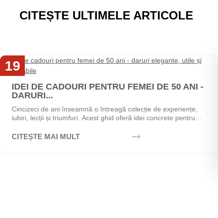
CITEȘTE ULTIMELE ARTICOLE
19
Mai
IDEI DE CADOURI PENTRU FEMEI DE 50 ANI -
DARURI...
Cincizeci de ani înseamnă o întreagă colecție de experiențe,
iubiri, lecții și triumfuri. Acest ghid oferă idei concrete pentru
alegerea cadoului perfect - de la...
CITEȘTE MAI MULT