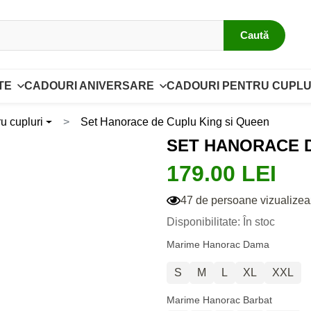
Caută
TE
CADOURI ANIVERSARE
CADOURI PENTRU CUPLU
u cupluri
Set Hanorace de Cuplu King si Queen
SET HANORACE D
179.00 LEI
47 de persoane vizualizea
Disponibilitate: În stoc
Marime Hanorac Dama
S
M
L
XL
XXL
Marime Hanorac Barbat