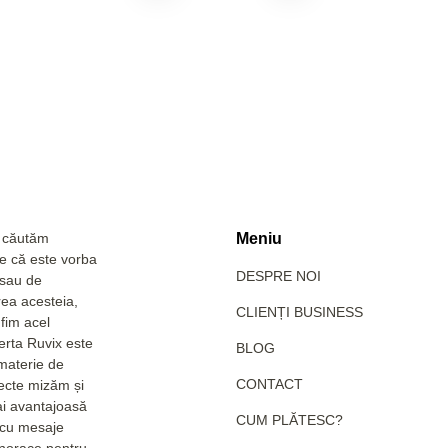
a căutăm
Meniu
Fie că este vorba
DESPRE NOI
 sau de
rea acesteia,
CLIENȚI BUSINESS
fim acel
erta Ruvix este
BLOG
 materie de
CONTACT
pecte mizăm și
ai avantajoasă
CUM PLĂTESC?
e cu mesaje
hanorace pentru