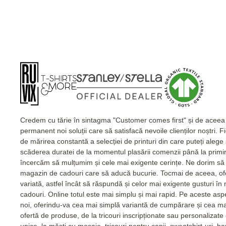
Credem cu tărie în sintagma "Customer comes first" și de acee
permanent noi soluții care să satisfacă nevoile clienților noștri. 
de mărirea constantă a selecției de printuri din care puteți alege
scăderea duratei de la momentul plasării comenzii până la primi
încercăm să mulțumim și cele mai exigente cerințe. Ne dorim să 
magazin de cadouri care să aducă bucurie. Tocmai de aceea, of
variată, astfel încât să răspundă și celor mai exigente gusturi în
cadouri. Online totul este mai simplu și mai rapid. Pe aceste as
noi, oferindu-va cea mai simplă variantă de cumpărare și cea m
ofertă de produse, de la tricouri inscripționate sau personalizat
unice, la măști cu mesaje, tricouri pentru copii, sweatshirt-uri, 