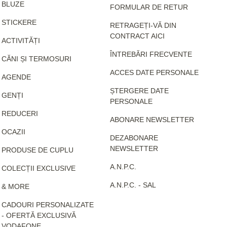
BLUZE
FORMULAR DE RETUR
STICKERE
RETRAGEȚI-VĂ DIN
CONTRACT AICI
ACTIVITĂȚI
ÎNTREBĂRI FRECVENTE
CĂNI ȘI TERMOSURI
ACCES DATE PERSONALE
AGENDE
ȘTERGERE DATE
GENȚI
PERSONALE
REDUCERI
ABONARE NEWSLETTER
OCAZII
DEZABONARE
NEWSLETTER
PRODUSE DE CUPLU
A.N.P.C.
COLECȚII EXCLUSIVE
A.N.P.C. - SAL
& MORE
CADOURI PERSONALIZATE
- OFERTĂ EXCLUSIVĂ
VODAFONE