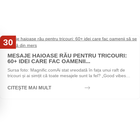
30
Iul
MESAJE HAIOASE RĂU PENTRU TRICOURI:
60+ IDEI CARE FAC OAMENII...
Sursa foto: Magnific.comAi stat vreodată în fața unui raft de
tricouri și ai simțit că toate mesajele sunt la fel? „Good vibes
only", „Stay positive",...
CITEȘTE MAI MULT