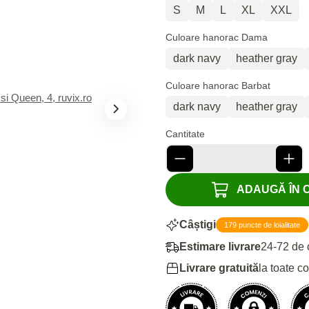
S
M
L
XL
XXL
Culoare hanorac Dama
dark navy
heather gray
Culoare hanorac Barbat
dark navy
heather gray
Cantitate
ADAUGĂ ÎN CO
Câștigi
179 puncte de loialitate
Estimare livrare
24-72 de 
Livrare gratuită
la toate c