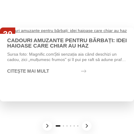
30
CADOURI AMUZANTE PENTRU BĂRBAȚI: IDEI
Iul
HAIOASE CARE CHIAR AU HAZ
Sursa foto: Magnific.comȘtii senzația aia când deschizi un
cadou, zici „mulțumesc frumos" și îl pui pe raft să adune praf?
Exact asta vrei să eviți....
CITEȘTE MAI MULT