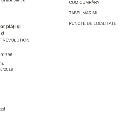
CUM CUMPĂR?
TABEL MĂRIMI
PUNCTE DE LOIALITATE
r plăți și
zi
T REVOLUTION
201796
m.
45/2019