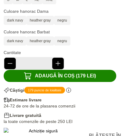
Culoare hanorac Dama
dark navy
heather gray
negru
Culoare hanorac Barbat
dark navy
heather gray
negru
Cantitate
ADAUGĂ ÎN COȘ (179 LEI)
Câștigi
179 puncte de loialitate
Estimare livrare
24-72 de ore de la plasarea comenzii
Livrare gratuită
la toate comenzile de peste 250 LEI
PLĂTEȘTE ÎN