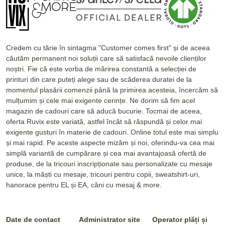
Credem cu tărie în sintagma "Customer comes first" și de aceea
căutăm permanent noi soluții care să satisfacă nevoile clienților
noștri. Fie că este vorba de mărirea constantă a selecției de
printuri din care puteți alege sau de scăderea duratei de la
momentul plasării comenzii până la primirea acesteia, încercăm să
mulțumim și cele mai exigente cerințe. Ne dorim să fim acel
magazin de cadouri care să aducă bucurie. Tocmai de aceea,
oferta Ruvix este variată, astfel încât să răspundă și celor mai
exigente gusturi în materie de cadouri. Online totul este mai simplu
și mai rapid. Pe aceste aspecte mizăm și noi, oferindu-va cea mai
simplă variantă de cumpărare și cea mai avantajoasă ofertă de
produse, de la tricouri inscripționate sau personalizate cu mesaje
unice, la măști cu mesaje, tricouri pentru copii, sweatshirt-uri,
hanorace pentru EL și EA, căni cu mesaj & more.
Date de contact
Administrator site
Operator plăți și