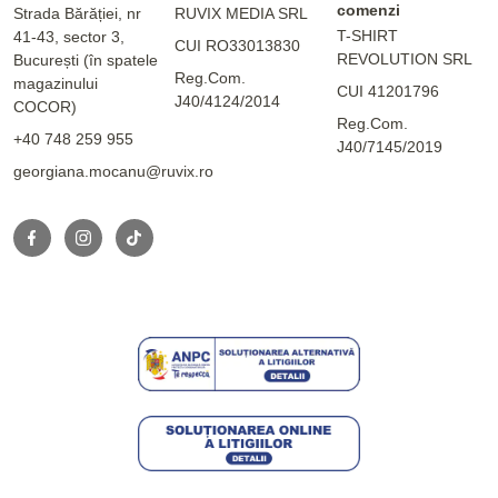
comenzi
Strada Bărăției, nr
RUVIX MEDIA SRL
T-SHIRT
41-43, sector 3,
CUI RO33013830
REVOLUTION SRL
București (în spatele
Reg.Com.
magazinului
CUI 41201796
J40/4124/2014
COCOR)
Reg.Com.
+40 748 259 955
J40/7145/2019
georgiana.mocanu@ruvix.ro