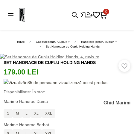
0
Ruvix
Cadouri pentru Cupluri
Hanorace pentru cupluri
Set Hanorace de Cuplu Holding Hands
SET HANORACE DE CUPLU HOLDING HANDS
179.00 LEI
85 de persoane vizualizează acest produs
Disponibilitate: În stoc
Marime Hanorac Dama
Ghid Marimi
S
M
L
XL
XXL
Marime Hanorac Barbat
S
M
L
XL
XXL