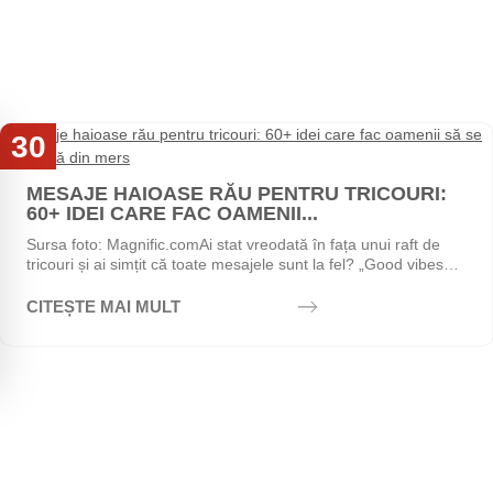
30
Iul
MESAJE HAIOASE RĂU PENTRU TRICOURI:
60+ IDEI CARE FAC OAMENII...
Sursa foto: Magnific.comAi stat vreodată în fața unui raft de
tricouri și ai simțit că toate mesajele sunt la fel? „Good vibes
only", „Stay positive",...
CITEȘTE MAI MULT