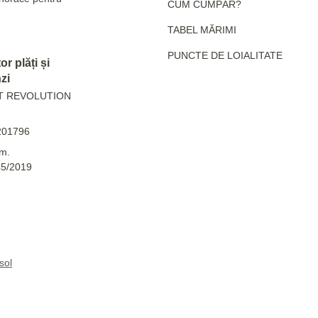
CUM CUMPĂR?
TABEL MĂRIMI
PUNCTE DE LOIALITATE
r plăți și
zi
T REVOLUTION
201796
m.
45/2019