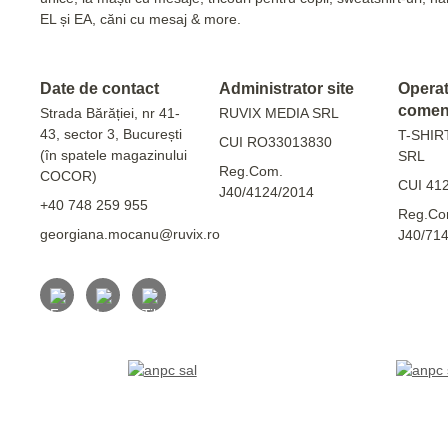
EL și EA, căni cu mesaj & more.
Date de contact
Administrator site
Operato
comen
Strada Bărăției, nr 41-
RUVIX MEDIA SRL
43, sector 3, București
T-SHIR
CUI RO33013830
(în spatele magazinului
SRL
Reg.Com.
COCOR)
CUI 41
J40/4124/2014
+40 748 259 955
Reg.Co
georgiana.mocanu@ruvix.ro
J40/71