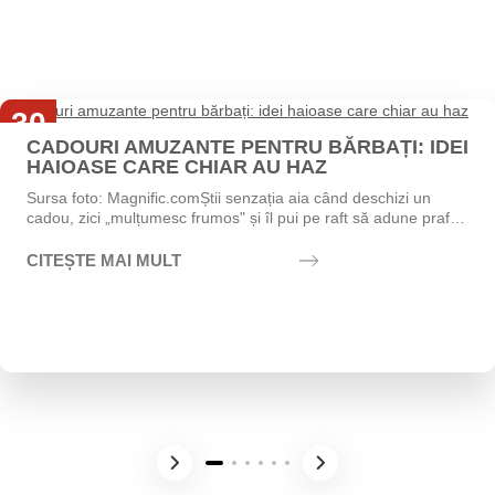
30
CADOURI AMUZANTE PENTRU BĂRBAȚI: IDEI
Iul
HAIOASE CARE CHIAR AU HAZ
Sursa foto: Magnific.comȘtii senzația aia când deschizi un
cadou, zici „mulțumesc frumos" și îl pui pe raft să adune praf?
Exact asta vrei să eviți....
CITEȘTE MAI MULT