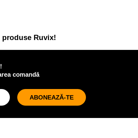
u produse Ruvix!
!
oarea comandă
ABONEAZĂ-TE