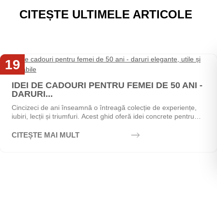
CITEȘTE ULTIMELE ARTICOLE
19
Mai
IDEI DE CADOURI PENTRU FEMEI DE 50 ANI -
DARURI...
Cincizeci de ani înseamnă o întreagă colecție de experiențe,
iubiri, lecții și triumfuri. Acest ghid oferă idei concrete pentru
alegerea cadoului perfect - de la...
CITEȘTE MAI MULT