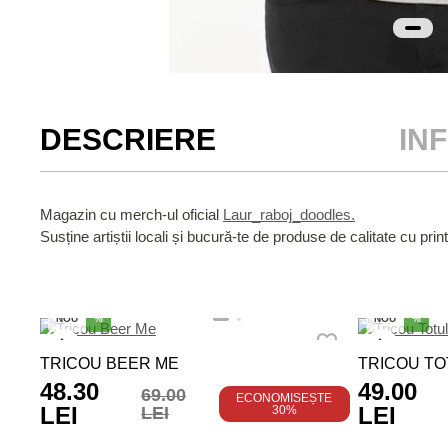
DESCRIERE
IN
Magazin cu merch-ul oficial
Laur_raboj_doodles.
Susține artiștii locali și bucură-te de produse de calitate cu print
NOU
%
NOU
%
TRICOU BEER ME
TRICOU TOT
48.30
49.00
69.00
ECONOMISEȘTE
LEI
LEI
LEI
30%