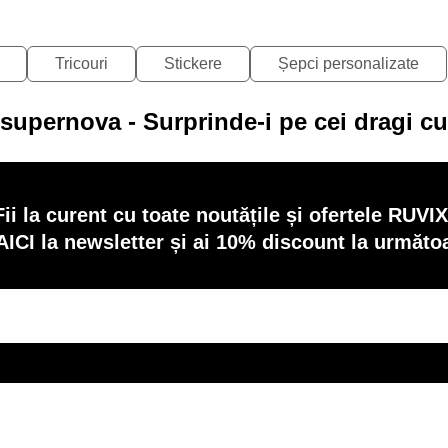
Tricouri
Stickere
Șepci personalizate
supernova - Surprinde-i pe cei dragi c
Fii la curent cu toate noutățile și ofertele RUVIX
AICI la newsletter și ai 10% discount la următ