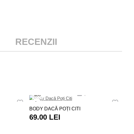
RECENZII
NO
NOU
TRI
BODY DACĂ POȚI CITI
MÂ
69.00 LEI
11