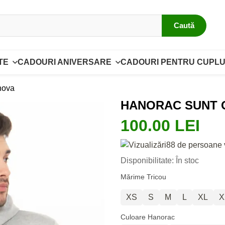
Caută
TE
CADOURI ANIVERSARE
CADOURI PENTRU CUPLU
nova
HANORAC SUNT 
100.00 LEI
88 de persoane 
Disponibilitate: În stoc
Mărime Tricou
XS
S
M
L
XL
X
Culoare Hanorac