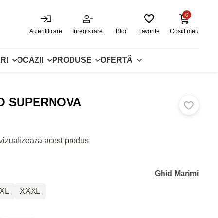
0
Autentificare
Inregistrare
Blog
Favorite
Cosul meu
RI
OCAZII
PRODUSE
OFERTĂ
O SUPERNOVA
vizualizează acest produs
Ghid Marimi
XL
XXXL