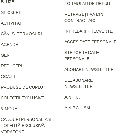
BLUZE
FORMULAR DE RETUR
STICKERE
RETRAGEȚI-VĂ DIN
CONTRACT AICI
ACTIVITĂȚI
ÎNTREBĂRI FRECVENTE
CĂNI ȘI TERMOSURI
ACCES DATE PERSONALE
AGENDE
ȘTERGERE DATE
GENȚI
PERSONALE
REDUCERI
ABONARE NEWSLETTER
OCAZII
DEZABONARE
NEWSLETTER
PRODUSE DE CUPLU
A.N.P.C.
COLECȚII EXCLUSIVE
A.N.P.C. - SAL
& MORE
CADOURI PERSONALIZATE
- OFERTĂ EXCLUSIVĂ
VODAFONE