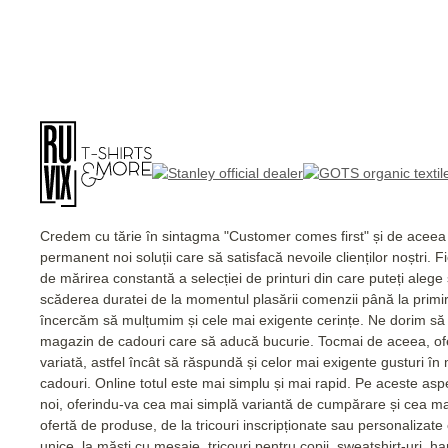
Credem cu tărie în sintagma "Customer comes first" și de acee
permanent noi soluții care să satisfacă nevoile clienților noștri. 
de mărirea constantă a selecției de printuri din care puteți alege
scăderea duratei de la momentul plasării comenzii până la primi
încercăm să mulțumim și cele mai exigente cerințe. Ne dorim să 
magazin de cadouri care să aducă bucurie. Tocmai de aceea, of
variată, astfel încât să răspundă și celor mai exigente gusturi în
cadouri. Online totul este mai simplu și mai rapid. Pe aceste as
noi, oferindu-va cea mai simplă variantă de cumpărare și cea m
ofertă de produse, de la tricouri inscripționate sau personalizat
unice, la măști cu mesaje, tricouri pentru copii, sweatshirt-uri, 