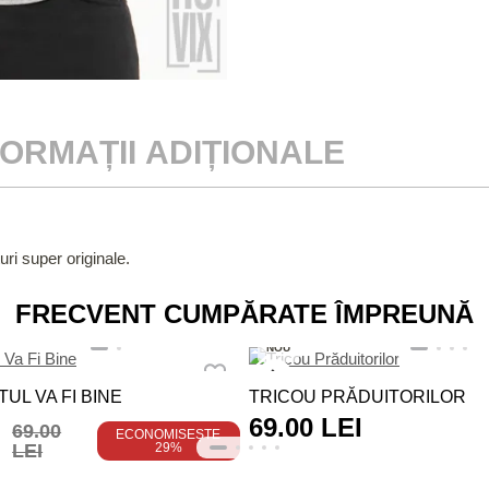
FORMAȚII ADIȚIONALE
uri super originale.
FRECVENT CUMPĂRATE ÎMPREUNĂ
NOU
UL VA FI BINE
TRICOU PRĂDUITORILOR
69.00 LEI
69.00
ECONOMISEȘTE
LEI
29%