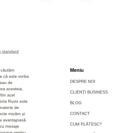
a căutăm
Meniu
Fie că este vorba
DESPRE NOI
 sau de
rea acesteia,
CLIENȚI BUSINESS
fim acel
erta Ruvix este
BLOG
 materie de
CONTACT
pecte mizăm și
ai avantajoasă
CUM PLĂTESC?
e cu mesaje
hanorace pentru