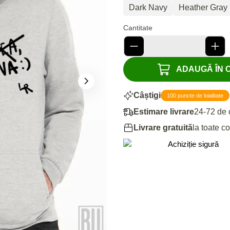
Dark Navy
Heather Gray
Cantitate
ADAUGĂ ÎN CO
Câștigi
100 puncte de loialitate
Estimare livrare
24-72 de 
Livrare gratuită
la toate c