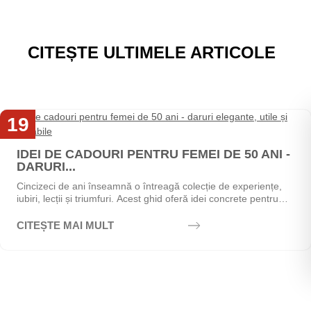
CITEȘTE ULTIMELE ARTICOLE
19
Mai
IDEI DE CADOURI PENTRU FEMEI DE 50 ANI -
DARURI...
Cincizeci de ani înseamnă o întreagă colecție de experiențe,
iubiri, lecții și triumfuri. Acest ghid oferă idei concrete pentru
alegerea cadoului perfect - de la...
CITEȘTE MAI MULT