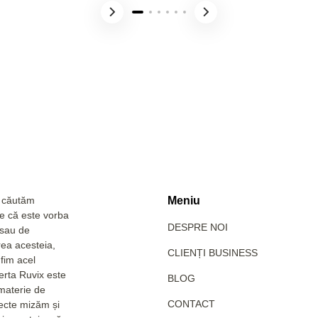
a căutăm
Meniu
Fie că este vorba
DESPRE NOI
 sau de
rea acesteia,
CLIENȚI BUSINESS
fim acel
erta Ruvix este
BLOG
 materie de
CONTACT
pecte mizăm și