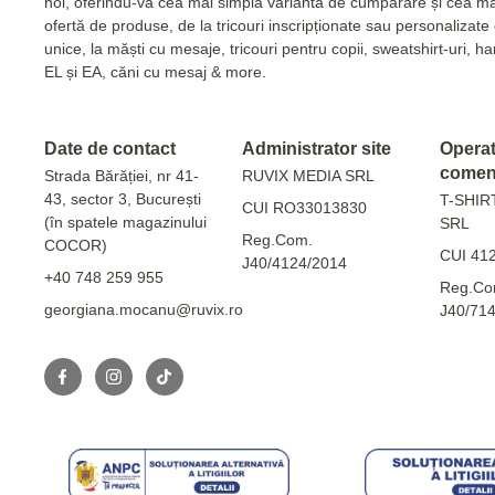
noi, oferindu-va cea mai simplă variantă de cumpărare și cea m
ofertă de produse, de la tricouri inscripționate sau personalizat
unice, la măști cu mesaje, tricouri pentru copii, sweatshirt-uri, 
EL și EA, căni cu mesaj & more.
Date de contact
Administrator site
Operato
comen
Strada Bărăției, nr 41-
RUVIX MEDIA SRL
43, sector 3, București
T-SHIR
CUI RO33013830
(în spatele magazinului
SRL
Reg.Com.
COCOR)
CUI 41
J40/4124/2014
+40 748 259 955
Reg.Co
georgiana.mocanu@ruvix.ro
J40/71