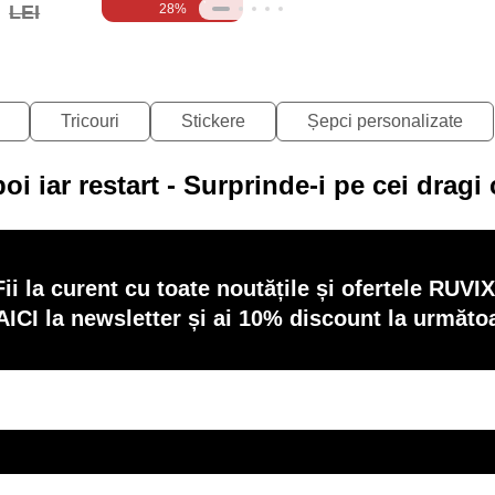
LEI
28%
Tricouri
Stickere
Șepci personalizate
oi iar restart - Surprinde-i pe cei drag
Fii la curent cu toate noutățile și ofertele RUVIX
AICI la newsletter și ai 10% discount la următ