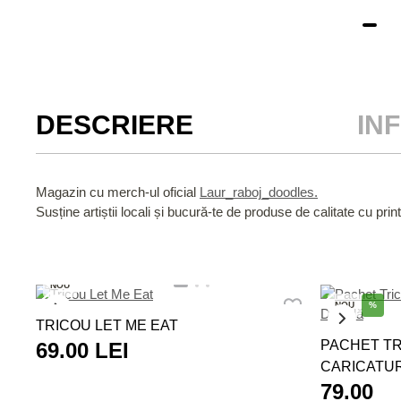
DESCRIERE
IN
Magazin cu merch-ul oficial
Laur_raboj_doodles.
Susține artiștii locali și bucură-te de produse de calitate cu print
NOU
NOU
%
TRICOU LET ME EAT
PACHET TR
69.00 LEI
CARICATUR
79.00