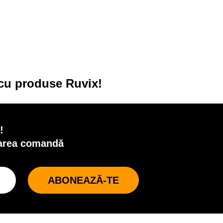
i cu produse Ruvix!
!
oarea comandă
ABONEAZĂ-TE