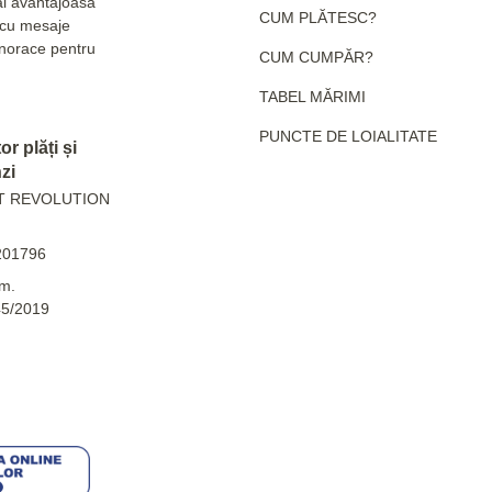
ai avantajoasă
CUM PLĂTESC?
e cu mesaje
hanorace pentru
CUM CUMPĂR?
TABEL MĂRIMI
PUNCTE DE LOIALITATE
r plăți și
zi
T REVOLUTION
201796
m.
45/2019