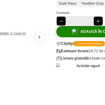
Dark Navy
Heather Gray
Cantitate
ADAUGĂ ÎN CO
Câștigi
100 puncte de loialitate
Estimare livrare
24-72 de 
Livrare gratuită
la toate c