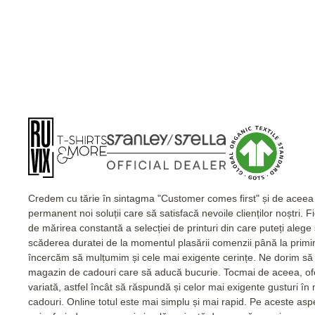
Credem cu tărie în sintagma "Customer comes first" și de acee
permanent noi soluții care să satisfacă nevoile clienților noștri. 
de mărirea constantă a selecției de printuri din care puteți alege
scăderea duratei de la momentul plasării comenzii până la primi
încercăm să mulțumim și cele mai exigente cerințe. Ne dorim să 
magazin de cadouri care să aducă bucurie. Tocmai de aceea, of
variată, astfel încât să răspundă și celor mai exigente gusturi în
cadouri. Online totul este mai simplu și mai rapid. Pe aceste as