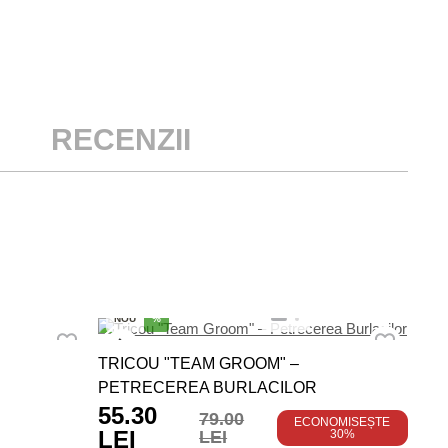
RECENZII
NO
NOU
%
ROC
TRICOU "TEAM GROOM" –
89
PETRECEREA BURLACILOR
55.30
79.00
ECONOMISEȘTE
LEI
LEI
30%