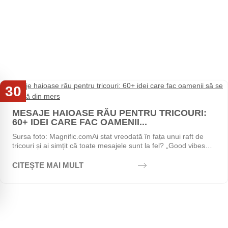
30
Iul
MESAJE HAIOASE RĂU PENTRU TRICOURI:
60+ IDEI CARE FAC OAMENII...
Sursa foto: Magnific.comAi stat vreodată în fața unui raft de
tricouri și ai simțit că toate mesajele sunt la fel? „Good vibes
only", „Stay positive",...
CITEȘTE MAI MULT