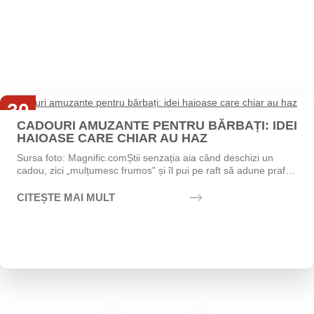
30
CADOURI AMUZANTE PENTRU BĂRBAȚI: IDEI
Iul
HAIOASE CARE CHIAR AU HAZ
Sursa foto: Magnific.comȘtii senzația aia când deschizi un
cadou, zici „mulțumesc frumos" și îl pui pe raft să adune praf?
Exact asta vrei să eviți....
CITEȘTE MAI MULT