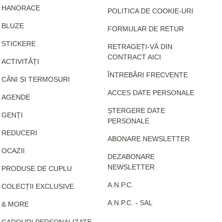
HANORACE
POLITICA DE COOKIE-URI
BLUZE
FORMULAR DE RETUR
STICKERE
RETRAGEȚI-VĂ DIN
CONTRACT AICI
ACTIVITĂȚI
ÎNTREBĂRI FRECVENTE
CĂNI ȘI TERMOSURI
ACCES DATE PERSONALE
AGENDE
ȘTERGERE DATE
GENȚI
PERSONALE
REDUCERI
ABONARE NEWSLETTER
OCAZII
DEZABONARE
NEWSLETTER
PRODUSE DE CUPLU
A.N.P.C.
COLECȚII EXCLUSIVE
A.N.P.C. - SAL
& MORE
CADOURI PERSONALIZATE