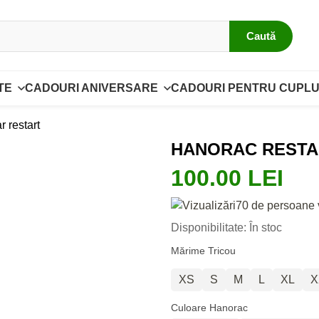
Caută
TE
CADOURI ANIVERSARE
CADOURI PENTRU CUPLU
r restart
HANORAC RESTAR
100.00 LEI
70 de persoane 
Disponibilitate: În stoc
Mărime Tricou
XS
S
M
L
XL
X
Culoare Hanorac