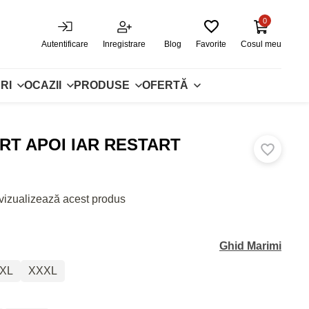
0
Autentificare
Inregistrare
Blog
Favorite
Cosul meu
RI
OCAZII
PRODUSE
OFERTĂ
T APOI IAR RESTART
vizualizează acest produs
Ghid Marimi
XL
XXXL