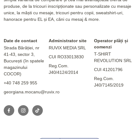
produse, de la tricouri inscripționate sau personalizate cu mesaje
unice, la măști cu mesaje, tricouri pentru copii, sweatshirt-uri,
hanorace pentru EL și EA, căni cu mesaj & more.
Date de contact
Administrator site
Operator plăți și
comenzi
Strada Bărăției, nr
RUVIX MEDIA SRL
T-SHIRT
41-43, sector 3,
CUI RO33013830
REVOLUTION SRL
București (în spatele
Reg.Com.
magazinului
CUI 41201796
J40/4124/2014
COCOR)
Reg.Com.
+40 748 259 955
J40/7145/2019
georgiana.mocanu@ruvix.ro