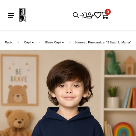
0
Ruvix
Copii
Bluze Copii
Hanorac Personalizat "Băiatul lu Mama"