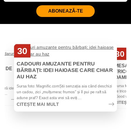
ABONEAZĂ-TE
30
30
Iul
Iul
CADOURI AMUZANTE PENTRU
MESAJ
EI DE
BĂRBAȚI: IDEI HAIOASE CARE CHIAR
TRICOU
AU HAZ
OAMENII
 de
Sursa foto
Sursa foto: Magnific.comȘtii senzația aia când deschizi
 oferă idei
de tricouri
un cadou, zici „mulțumesc frumos" și îl pui pe raft să
la...
„Good vibes
adune praf? Exact asta vrei să eviți....
CITEȘT
CITEȘTE MAI MULT