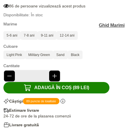
86 de persoane vizualizează acest produs
Disponibilitate: În stoc
Marime
Ghid Marimi
5-6 ani
7-8 ani
9-11 ani
12-14 ani
Culoare
Light Pink
Military Green
Sand
Black
Cantitate
ADAUGĂ ÎN COȘ (89 LEI)
Câștigi
89 puncte de loialitate
Estimare livrare
24-72 de ore de la plasarea comenzii
Livrare gratuită