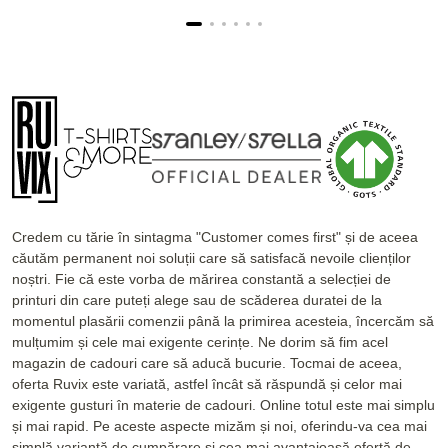
Credem cu tărie în sintagma "Customer comes first" și de aceea
căutăm permanent noi soluții care să satisfacă nevoile clienților
noștri. Fie că este vorba de mărirea constantă a selecției de
printuri din care puteți alege sau de scăderea duratei de la
momentul plasării comenzii până la primirea acesteia, încercăm să
mulțumim și cele mai exigente cerințe. Ne dorim să fim acel
magazin de cadouri care să aducă bucurie. Tocmai de aceea,
oferta Ruvix este variată, astfel încât să răspundă și celor mai
exigente gusturi în materie de cadouri. Online totul este mai simplu
și mai rapid. Pe aceste aspecte mizăm și noi, oferindu-va cea mai
simplă variantă de cumpărare și cea mai avantajoasă ofertă de