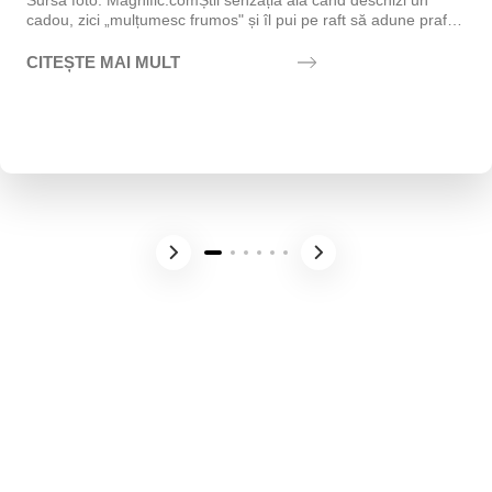
Sursa foto: Magnific.comȘtii senzația aia când deschizi un
cadou, zici „mulțumesc frumos" și îl pui pe raft să adune praf?
Exact asta vrei să eviți....
CITEȘTE MAI MULT