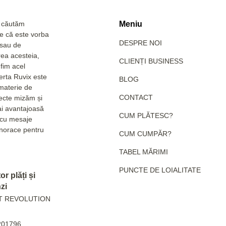
a căutăm
Meniu
Fie că este vorba
DESPRE NOI
 sau de
rea acesteia,
CLIENȚI BUSINESS
fim acel
erta Ruvix este
BLOG
 materie de
CONTACT
pecte mizăm și
ai avantajoasă
CUM PLĂTESC?
e cu mesaje
hanorace pentru
CUM CUMPĂR?
TABEL MĂRIMI
PUNCTE DE LOIALITATE
r plăți și
zi
T REVOLUTION
201796