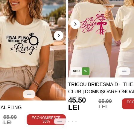
NOU
%
TRICOU BRIDESMAID – THE
CLUB | DOMNIȘOARE ONOA
45.50
65.00
EC
LEI
LEI
AL FLING
65.00
ECONOMISEȘTE
LEI
30%