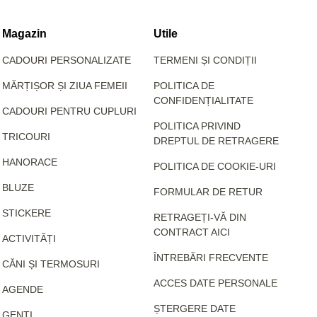
Magazin
Utile
CADOURI PERSONALIZATE
TERMENI ȘI CONDIȚII
MĂRȚIȘOR ȘI ZIUA FEMEII
POLITICA DE
CONFIDENȚIALITATE
CADOURI PENTRU CUPLURI
POLITICA PRIVIND
TRICOURI
DREPTUL DE RETRAGERE
HANORACE
POLITICA DE COOKIE-URI
BLUZE
FORMULAR DE RETUR
STICKERE
RETRAGEȚI-VĂ DIN
CONTRACT AICI
ACTIVITĂȚI
ÎNTREBĂRI FRECVENTE
CĂNI ȘI TERMOSURI
ACCES DATE PERSONALE
AGENDE
ȘTERGERE DATE
GENȚI