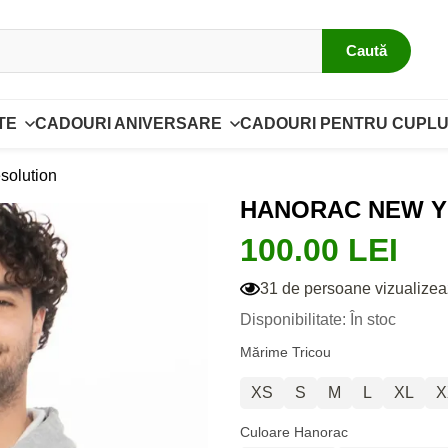
Caută
TE
CADOURI ANIVERSARE
CADOURI PENTRU CUPLU
solution
HANORAC NEW Y
100.00 LEI
31 de persoane vizualizea
Disponibilitate: În stoc
Mărime Tricou
XS
S
M
L
XL
X
Culoare Hanorac