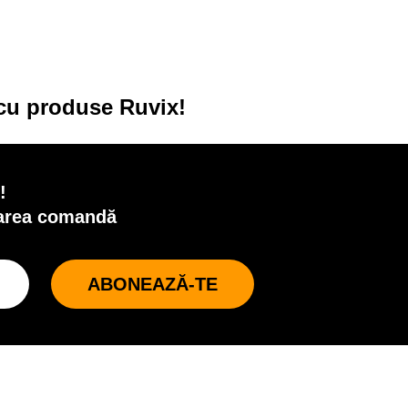
 cu produse Ruvix!
!
oarea comandă
ABONEAZĂ-TE