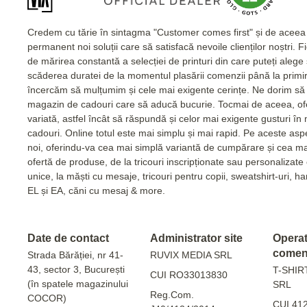
Credem cu tărie în sintagma "Customer comes first" și de acee
permanent noi soluții care să satisfacă nevoile clienților noștri. 
de mărirea constantă a selecției de printuri din care puteți alege
scăderea duratei de la momentul plasării comenzii până la primi
încercăm să mulțumim și cele mai exigente cerințe. Ne dorim să 
magazin de cadouri care să aducă bucurie. Tocmai de aceea, of
variată, astfel încât să răspundă și celor mai exigente gusturi în
cadouri. Online totul este mai simplu și mai rapid. Pe aceste as
noi, oferindu-va cea mai simplă variantă de cumpărare și cea m
ofertă de produse, de la tricouri inscripționate sau personalizat
unice, la măști cu mesaje, tricouri pentru copii, sweatshirt-uri, 
EL și EA, căni cu mesaj & more.
Date de contact
Administrator site
Operato
comen
Strada Bărăției, nr 41-
RUVIX MEDIA SRL
43, sector 3, București
T-SHIR
CUI RO33013830
(în spatele magazinului
SRL
Reg.Com.
COCOR)
CUI 41