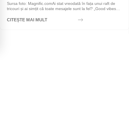
Sursa foto: Magnific.comAi stat vreodată în fața unui raft de
tricouri și ai simțit că toate mesajele sunt la fel? „Good vibes
only", „Stay positive",...
CITEȘTE MAI MULT