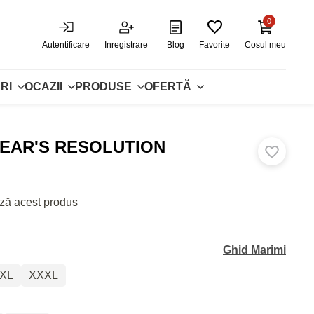
0
Autentificare
Inregistrare
Blog
Favorite
Cosul meu
RI
OCAZII
PRODUSE
OFERTĂ
EAR'S RESOLUTION
ză acest produs
Ghid Marimi
XL
XXXL