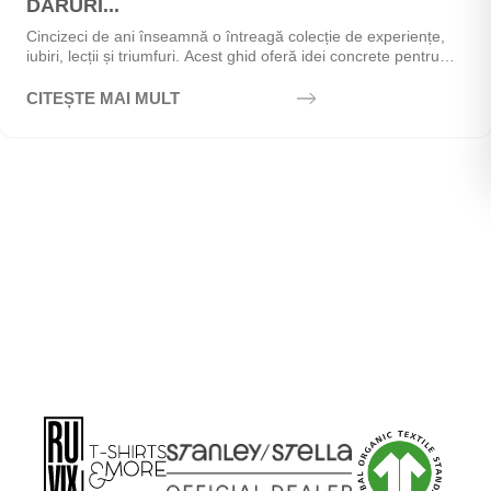
DARURI...
Cincizeci de ani înseamnă o întreagă colecție de experiențe,
iubiri, lecții și triumfuri. Acest ghid oferă idei concrete pentru
alegerea cadoului perfect - de la...
CITEȘTE MAI MULT