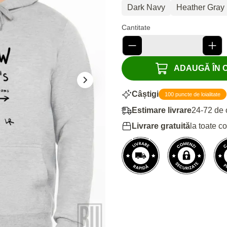
Dark Navy
Heather Gray
Cantitate
ADAUGĂ ÎN CO
Câștigi
100 puncte de loialitate
Estimare livrare
24-72 de 
Livrare gratuită
la toate c