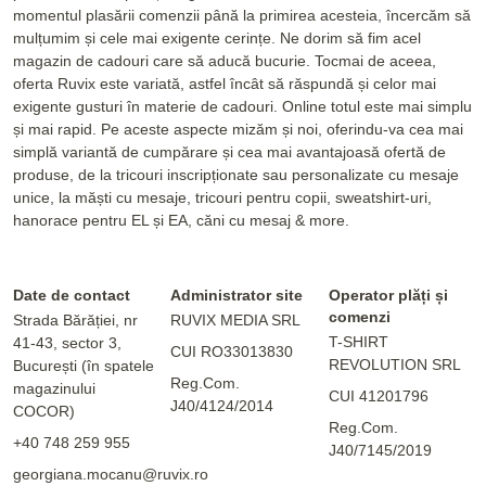
momentul plasării comenzii până la primirea acesteia, încercăm să
mulțumim și cele mai exigente cerințe. Ne dorim să fim acel
magazin de cadouri care să aducă bucurie. Tocmai de aceea,
oferta Ruvix este variată, astfel încât să răspundă și celor mai
exigente gusturi în materie de cadouri. Online totul este mai simplu
și mai rapid. Pe aceste aspecte mizăm și noi, oferindu-va cea mai
simplă variantă de cumpărare și cea mai avantajoasă ofertă de
produse, de la tricouri inscripționate sau personalizate cu mesaje
unice, la măști cu mesaje, tricouri pentru copii, sweatshirt-uri,
hanorace pentru EL și EA, căni cu mesaj & more.
Date de contact
Administrator site
Operator plăți și
comenzi
Strada Bărăției, nr
RUVIX MEDIA SRL
T-SHIRT
41-43, sector 3,
CUI RO33013830
REVOLUTION SRL
București (în spatele
Reg.Com.
magazinului
CUI 41201796
J40/4124/2014
COCOR)
Reg.Com.
+40 748 259 955
J40/7145/2019
georgiana.mocanu@ruvix.ro