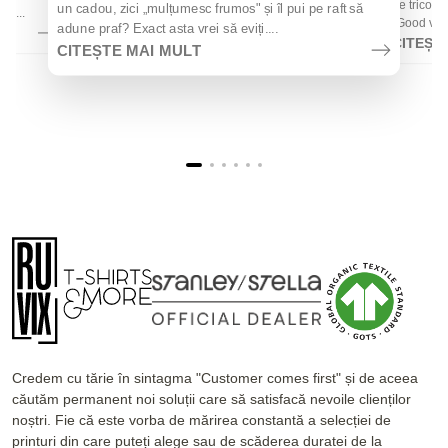
de tricouri
un cadou, zici „mulțumesc frumos" și îl pui pe raft să
la...
„Good vibes
adune praf? Exact asta vrei să eviți....
CITEȘT
CITEȘTE MAI MULT
Credem cu tărie în sintagma "Customer comes first" și de aceea
căutăm permanent noi soluții care să satisfacă nevoile clienților
noștri. Fie că este vorba de mărirea constantă a selecției de
printuri din care puteți alege sau de scăderea duratei de la