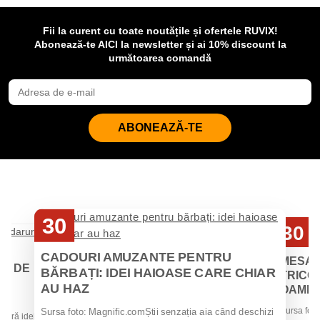
Fii la curent cu toate noutățile și ofertele RUVIX!
Abonează-te AICI la newsletter și ai 10% discount la
următoarea comandă
ABONEAZĂ-TE
30
30
Iul
Iul
CADOURI AMUZANTE PENTRU
MESAJ
EI DE
BĂRBAȚI: IDEI HAIOASE CARE CHIAR
TRICOU
AU HAZ
OAMENII
 de
Sursa foto
Sursa foto: Magnific.comȘtii senzația aia când deschizi
 oferă idei