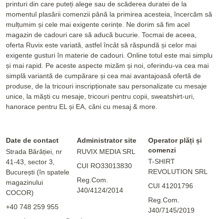
printuri din care puteți alege sau de scăderea duratei de la
momentul plasării comenzii până la primirea acesteia, încercăm să
mulțumim și cele mai exigente cerințe. Ne dorim să fim acel
magazin de cadouri care să aducă bucurie. Tocmai de aceea,
oferta Ruvix este variată, astfel încât să răspundă și celor mai
exigente gusturi în materie de cadouri. Online totul este mai simplu
și mai rapid. Pe aceste aspecte mizăm și noi, oferindu-va cea mai
simplă variantă de cumpărare și cea mai avantajoasă ofertă de
produse, de la tricouri inscripționate sau personalizate cu mesaje
unice, la măști cu mesaje, tricouri pentru copii, sweatshirt-uri,
hanorace pentru EL și EA, căni cu mesaj & more.
Date de contact
Administrator site
Operator plăți și
comenzi
Strada Bărăției, nr
RUVIX MEDIA SRL
T-SHIRT
41-43, sector 3,
CUI RO33013830
REVOLUTION SRL
București (în spatele
Reg.Com.
magazinului
CUI 41201796
J40/4124/2014
COCOR)
Reg.Com.
+40 748 259 955
J40/7145/2019