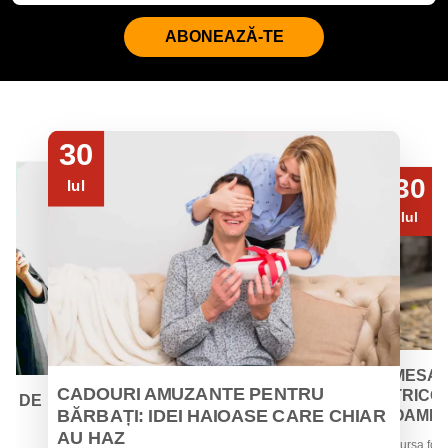
ABONEAZĂ-TE
30
30
Iul
Iul
MESAJ
CADOURI AMUZANTE PENTRU
TRICOU
EI DE
BĂRBAȚI: IDEI HAIOASE CARE CHIAR
OAMENII
AU HAZ
Sursa foto