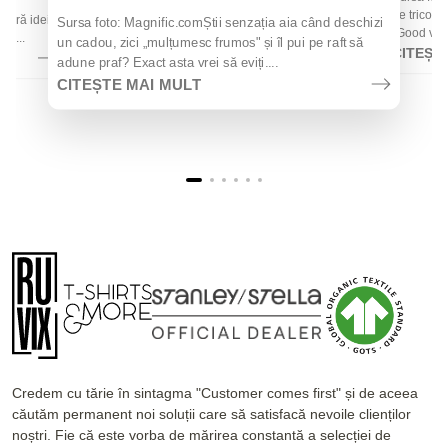
 de
de tricouri
 oferă idei
Sursa foto: Magnific.comȘtii senzația aia când deschizi
„Good vibes
la...
un cadou, zici „mulțumesc frumos" și îl pui pe raft să
CITEȘT
adune praf? Exact asta vrei să eviți....
CITEȘTE MAI MULT
Credem cu tărie în sintagma "Customer comes first" și de aceea
căutăm permanent noi soluții care să satisfacă nevoile clienților
noștri. Fie că este vorba de mărirea constantă a selecției de