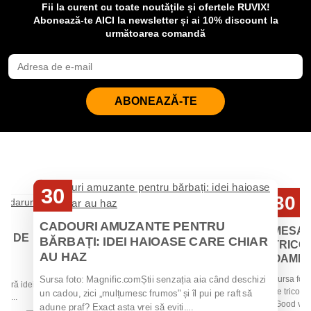
Fii la curent cu toate noutățile și ofertele RUVIX!
Abonează-te AICI la newsletter și ai 10% discount la
următoarea comandă
ABONEAZĂ-TE
30
30
Iul
Iul
CADOURI AMUZANTE PENTRU
MESAJ
EI DE
BĂRBAȚI: IDEI HAIOASE CARE CHIAR
TRICOU
AU HAZ
OAMENII
 de
Sursa foto
Sursa foto: Magnific.comȘtii senzația aia când deschizi
 oferă idei
de tricouri
un cadou, zici „mulțumesc frumos" și îl pui pe raft să
la...
„Good vibes
adune praf? Exact asta vrei să eviți....