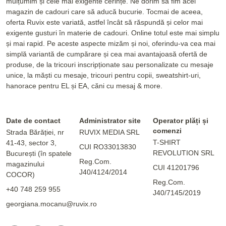
mulțumim și cele mai exigente cerințe. Ne dorim să fim acel
magazin de cadouri care să aducă bucurie. Tocmai de aceea,
oferta Ruvix este variată, astfel încât să răspundă și celor mai
exigente gusturi în materie de cadouri. Online totul este mai simplu
și mai rapid. Pe aceste aspecte mizăm și noi, oferindu-va cea mai
simplă variantă de cumpărare și cea mai avantajoasă ofertă de
produse, de la tricouri inscripționate sau personalizate cu mesaje
unice, la măști cu mesaje, tricouri pentru copii, sweatshirt-uri,
hanorace pentru EL și EA, căni cu mesaj & more.
Date de contact
Administrator site
Operator plăți și
comenzi
Strada Bărăției, nr
RUVIX MEDIA SRL
T-SHIRT
41-43, sector 3,
CUI RO33013830
REVOLUTION SRL
București (în spatele
Reg.Com.
magazinului
CUI 41201796
J40/4124/2014
COCOR)
Reg.Com.
+40 748 259 955
J40/7145/2019
georgiana.mocanu@ruvix.ro