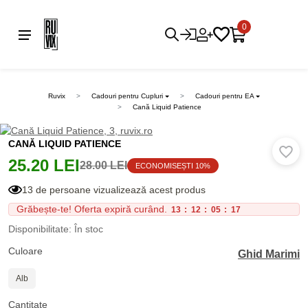
0
Ruvix
Cadouri pentru Cupluri
Cadouri pentru EA
Cană Liquid Patience
CANĂ LIQUID PATIENCE
25.20 LEI
28.00 LEI
ECONOMISEȘTI 10%
13 de persoane vizualizează acest produs
Grăbește-te! Oferta expiră curând.
13
:
12
:
05
:
17
Disponibilitate: În stoc
Culoare
Ghid Marimi
Alb
Cantitate