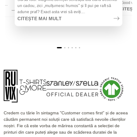
„Good vibes
la...
un cadou, zici „mulțumesc frumos" și îl pui pe raft să
CITEȘT
adune praf? Exact asta vrei să eviți....
CITEȘTE MAI MULT
Credem cu tărie în sintagma "Customer comes first" și de aceea
căutăm permanent noi soluții care să satisfacă nevoile clienților
noștri. Fie că este vorba de mărirea constantă a selecției de
printuri din care puteți alege sau de scăderea duratei de la