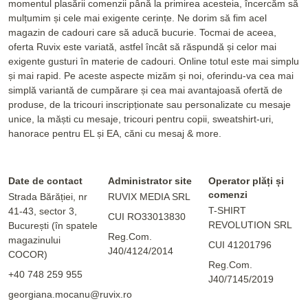
momentul plasării comenzii până la primirea acesteia, încercăm să
mulțumim și cele mai exigente cerințe. Ne dorim să fim acel
magazin de cadouri care să aducă bucurie. Tocmai de aceea,
oferta Ruvix este variată, astfel încât să răspundă și celor mai
exigente gusturi în materie de cadouri. Online totul este mai simplu
și mai rapid. Pe aceste aspecte mizăm și noi, oferindu-va cea mai
simplă variantă de cumpărare și cea mai avantajoasă ofertă de
produse, de la tricouri inscripționate sau personalizate cu mesaje
unice, la măști cu mesaje, tricouri pentru copii, sweatshirt-uri,
hanorace pentru EL și EA, căni cu mesaj & more.
Date de contact
Administrator site
Operator plăți și
comenzi
Strada Bărăției, nr
RUVIX MEDIA SRL
T-SHIRT
41-43, sector 3,
CUI RO33013830
REVOLUTION SRL
București (în spatele
Reg.Com.
magazinului
CUI 41201796
J40/4124/2014
COCOR)
Reg.Com.
+40 748 259 955
J40/7145/2019
georgiana.mocanu@ruvix.ro