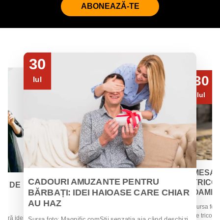
ABONEAZĂ-TE
30
30
Iul
Iul
MESAJ
CADOURI AMUZANTE PENTRU
TRICOU
EI DE
BĂRBAȚI: IDEI HAIOASE CARE CHIAR
OAMENII
AU HAZ
Sursa foto
 de
de tricouri
 oferă idei
Sursa foto: Magnific.comȘtii senzația aia când deschizi