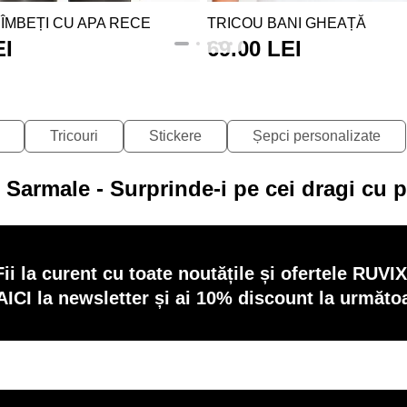
 ÎMBEȚI CU APA RECE
TRICOU BANI GHEAȚĂ
EI
69.00 LEI
Tricouri
Stickere
Șepci personalizate
 Sarmale - Surprinde-i pe cei dragi cu 
Fii la curent cu toate noutățile și ofertele RUVIX
AICI la newsletter și ai 10% discount la următ