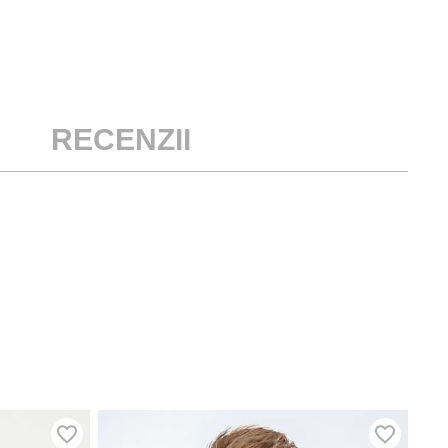
RECENZII
NO
TRI