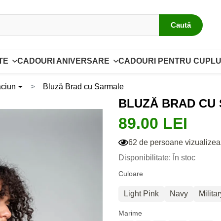
Caută
TE
CADOURI ANIVERSARE
CADOURI PENTRU CUPLU
ăciun
Bluză Brad cu Sarmale
BLUZĂ BRAD CU
89.00 LEI
62 de persoane vizualizea
Disponibilitate: În stoc
Culoare
Light Pink
Navy
Milita
Marime