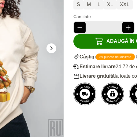
S
M
L
XL
XXL
Cantitate
ADAUGĂ ÎN C
Câștigi
89 puncte de loialitate
Estimare livrare
24-72 de 
Livrare gratuită
la toate c