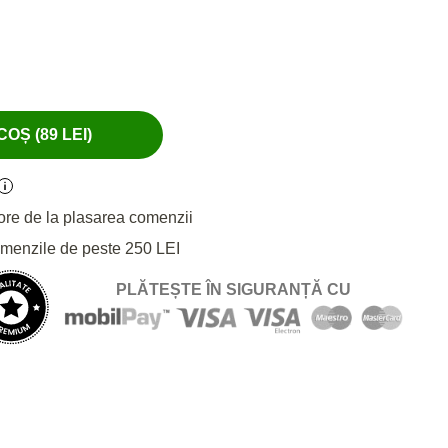
OȘ (89 LEI)
ore de la plasarea comenzii
omenzile de peste 250 LEI
PLĂTEȘTE ÎN SIGURANȚĂ CU