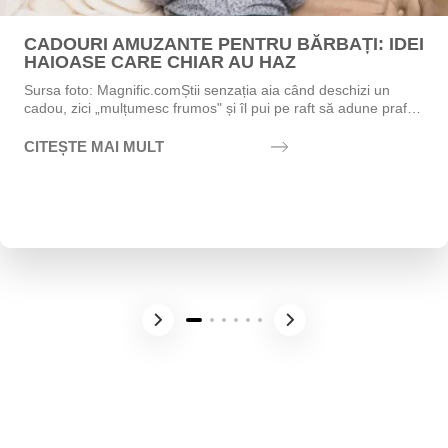
CADOURI AMUZANTE PENTRU BĂRBAȚI: IDEI
HAIOASE CARE CHIAR AU HAZ
Sursa foto: Magnific.comȘtii senzația aia când deschizi un
cadou, zici „mulțumesc frumos" și îl pui pe raft să adune praf?
Exact asta vrei să eviți....
CITEȘTE MAI MULT