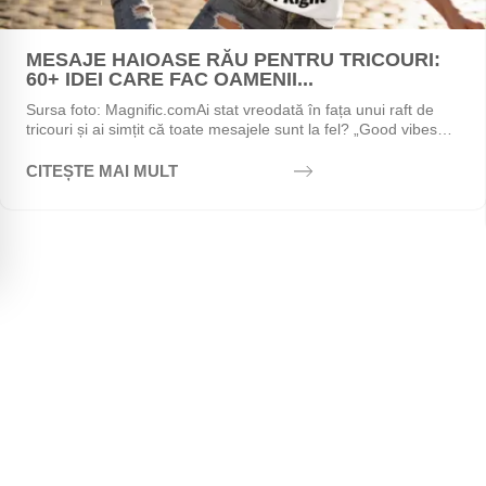
MESAJE HAIOASE RĂU PENTRU TRICOURI:
60+ IDEI CARE FAC OAMENII...
Sursa foto: Magnific.comAi stat vreodată în fața unui raft de
tricouri și ai simțit că toate mesajele sunt la fel? „Good vibes
only", „Stay positive",...
CITEȘTE MAI MULT