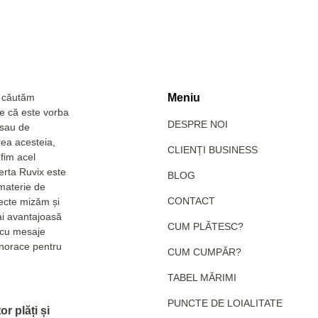
a căutăm
Meniu
Fie că este vorba
DESPRE NOI
 sau de
rea acesteia,
CLIENȚI BUSINESS
fim acel
erta Ruvix este
BLOG
 materie de
CONTACT
pecte mizăm și
ai avantajoasă
CUM PLĂTESC?
e cu mesaje
hanorace pentru
CUM CUMPĂR?
TABEL MĂRIMI
PUNCTE DE LOIALITATE
r plăți și