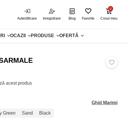
0
Autentificare
Inregistrare
Blog
Favorite
Cosul meu
RI
OCAZII
PRODUSE
OFERTĂ
 SARMALE
ză acest produs
Ghid Marimi
ry Green
Sand
Black