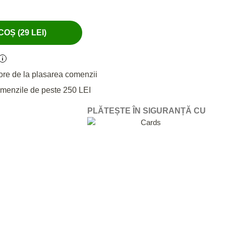
OȘ (29 LEI)
ore de la plasarea comenzii
omenzile de peste 250 LEI
PLĂTEȘTE ÎN SIGURANȚĂ CU