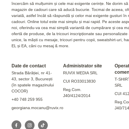
încercăm să mulțumim și cele mai exigente cerințe. Ne dorim să 
magazin de cadouri care să aducă bucurie. Tocmai de aceea, of
variată, astfel încât să răspundă și celor mai exigente gusturi în
cadouri. Online totul este mai simplu și mai rapid. Pe aceste as
noi, oferindu-va cea mai simplă variantă de cumpărare și cea m
ofertă de produse, de la tricouri inscripționate sau personalizat
unice, la măști cu mesaje, tricouri pentru copii, sweatshirt-uri, 
EL și EA, căni cu mesaj & more.
Date de contact
Administrator site
Operato
comen
Strada Bărăției, nr 41-
RUVIX MEDIA SRL
43, sector 3, București
T-SHIR
CUI RO33013830
(în spatele magazinului
SRL
Reg.Com.
COCOR)
CUI 41
J40/4124/2014
+40 748 259 955
Reg.Co
georgiana.mocanu@ruvix.ro
J40/71