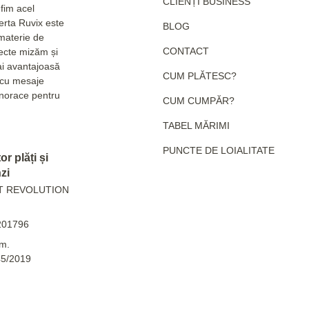
CLIENȚI BUSINESS
fim acel
erta Ruvix este
BLOG
 materie de
CONTACT
pecte mizăm și
ai avantajoasă
CUM PLĂTESC?
e cu mesaje
hanorace pentru
CUM CUMPĂR?
TABEL MĂRIMI
PUNCTE DE LOIALITATE
r plăți și
zi
T REVOLUTION
201796
m.
45/2019