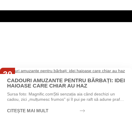
30
CADOURI AMUZANTE PENTRU BĂRBAȚI: IDEI
Iul
HAIOASE CARE CHIAR AU HAZ
Sursa foto: Magnific.comȘtii senzația aia când deschizi un
cadou, zici „mulțumesc frumos" și îl pui pe raft să adune praf?
Exact asta vrei să eviți....
CITEȘTE MAI MULT