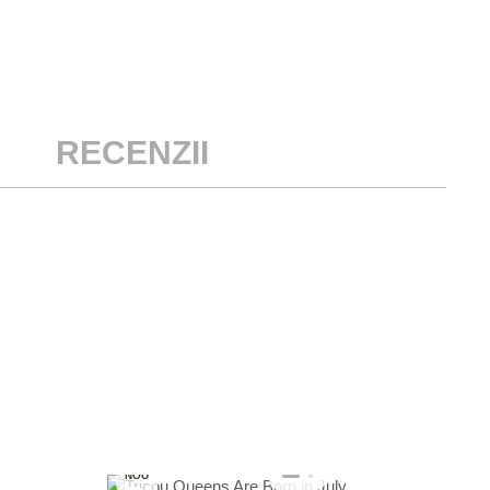
RECENZII
NO
NOU