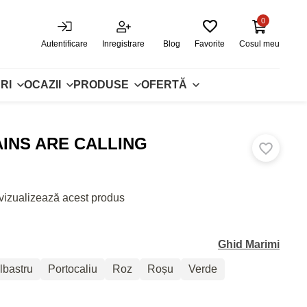
0
Autentificare
Inregistrare
Blog
Favorite
Cosul meu
RI
OCAZII
PRODUSE
OFERTĂ
INS ARE CALLING
vizualizează acest produs
Ghid Marimi
lbastru
Portocaliu
Roz
Roșu
Verde