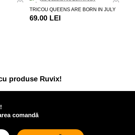
TRI
TRICOU QUEENS ARE BORN IN JULY
69
69.00 LEI
 cu produse Ruvix!
!
oarea comandă