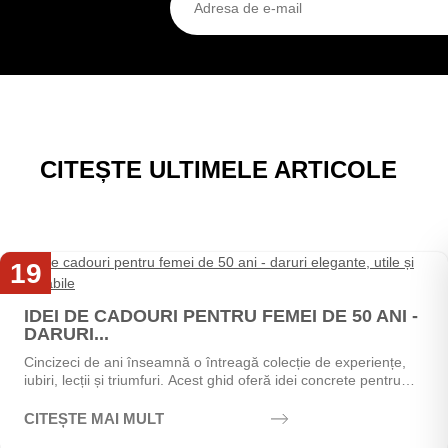
CITEȘTE ULTIMELE ARTICOLE
19
Mai
IDEI DE CADOURI PENTRU FEMEI DE 50 ANI -
DARURI...
Cincizeci de ani înseamnă o întreagă colecție de experiențe,
iubiri, lecții și triumfuri. Acest ghid oferă idei concrete pentru
alegerea cadoului perfect - de la...
CITEȘTE MAI MULT