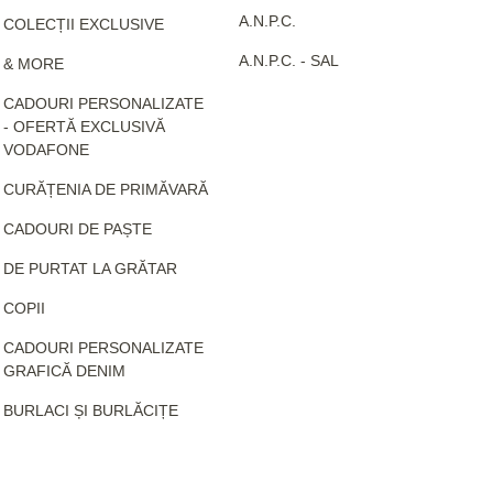
A.N.P.C.
COLECȚII EXCLUSIVE
A.N.P.C. - SAL
& MORE
CADOURI PERSONALIZATE
- OFERTĂ EXCLUSIVĂ
VODAFONE
CURĂȚENIA DE PRIMĂVARĂ
CADOURI DE PAȘTE
DE PURTAT LA GRĂTAR
COPII
CADOURI PERSONALIZATE
GRAFICĂ DENIM
BURLACI ȘI BURLĂCIȚE