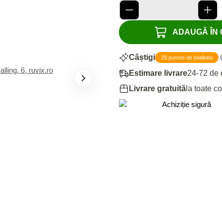
ADAUGĂ ÎN C
Câștigi
29 puncte de loialitate
Estimare livrare
24-72 de 
Livrare gratuită
la toate c