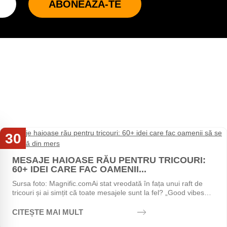
ABONEAZĂ-TE
30
Iul
MESAJE HAIOASE RĂU PENTRU TRICOURI:
60+ IDEI CARE FAC OAMENII...
Sursa foto: Magnific.comAi stat vreodată în fața unui raft de
tricouri și ai simțit că toate mesajele sunt la fel? „Good vibes
only", „Stay positive",...
CITEȘTE MAI MULT