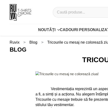
NOUTĂȚI
CADOURI PERSONALIZA
Ruvix
Blog
Tricourile cu mesaj ne colorează zi
BLOG
TRICOU
Vestimentația reprezintă un aspect impo
a fi, a simți și a acționa. Nu alegem întâmp
Tricourile cu mesaje trebuie să fie prezent
stilului tău vestimentar.