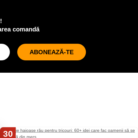
!
oarea comandă
ABONEAZĂ-TE
30