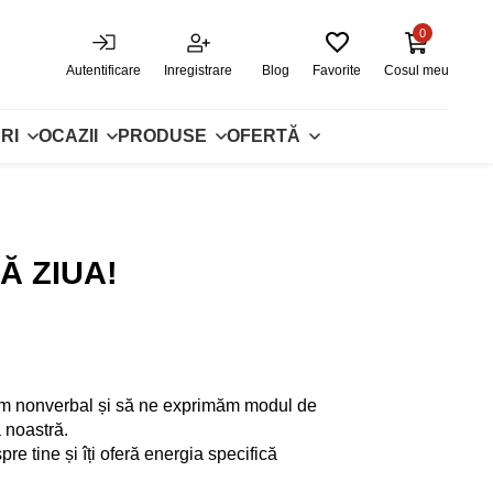
0
Autentificare
Inregistrare
Blog
Favorite
Cosul meu
RI
OCAZII
PRODUSE
OFERTĂ
Ă ZIUA!
m nonverbal și să ne exprimăm modul de
a noastră.
e tine și îți oferă energia specifică