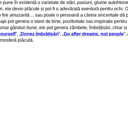
 în evidență o varietate de stări, pasiuni, glume autohtone e
uri, ele devin plăcute și pot fi o adevărată aventură pentru ochi.
 o fire amuzantă… sau poate o persoană a căreia sinceritate dă p
ot genera o stare de bine, pozitivitate sau inspirație pentru 
 numai gânduri bune, ele pot genera zâmbete, îmbrățișări, chiar și
ourself
”, „
Donez îmbrățișări
”, „
Go after dreams, not people
”.
atmosferă plăcută.