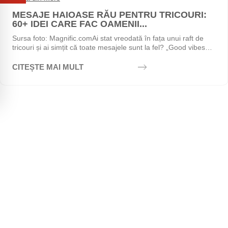
Iul
MESAJE HAIOASE RĂU PENTRU TRICOURI:
60+ IDEI CARE FAC OAMENII...
Sursa foto: Magnific.comAi stat vreodată în fața unui raft de
tricouri și ai simțit că toate mesajele sunt la fel? „Good vibes
only", „Stay positive",...
CITEȘTE MAI MULT