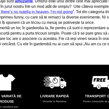
aje sunt
amuzante
. Umorul este unul dintre cele mai apreciate l
în jurul nostru într-un mod atât de simplu? Uite câteva exemple
f there’s no nutella in heaven, I’m not going
”. Tot din categoria t
mprimeu funny, cu care să te remarci la diverse evenimente. Ni 
i îți spunem că un tricou cu mesaj se potrivește la orice.
un loc în garderoba ta, fie pentru că sunt o reprezentare a sti
urtă pentru a purta tricouri simple. Poate că ți se pare greu să 
are loc are o asociere cu acestea. Fie că ieși vineri seara în oraș
 și oricând. Cu ele în garderobă nu ai cum să spui „Nu am cu ce 
 VARIATĂ DE
LIVRARE RAPIDĂ
TRANSPORT G
RODUSE
Oriunde în România
Pentru comenzile de p
e standard sau