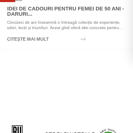
Mai
IDEI DE CADOURI PENTRU FEMEI DE 50 ANI -
DARURI...
Cincizeci de ani înseamnă o întreagă colecție de experiențe,
iubiri, lecții și triumfuri. Acest ghid oferă idei concrete pentru
alegerea cadoului perfect - de la...
CITEȘTE MAI MULT