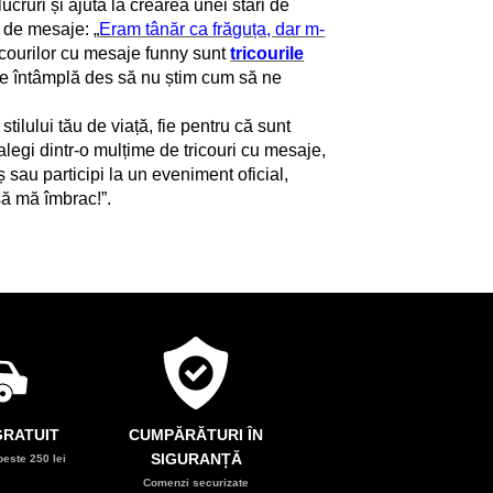
ucruri și ajută la crearea unei stări de
 de mesaje: „
Eram tânăr ca frăguța, dar m-
ricourilor cu mesaje funny sunt
tricourile
se întâmplă des să nu știm cum să ne
lului tău de viață, fie pentru că sunt
alegi dintr-o mulțime de tricouri cu mesaje,
 sau participi la un eveniment oficial,
să mă îmbrac!”.
RATUIT
CUMPĂRĂTURI ÎN
SIGURANȚĂ
este 250 lei
Comenzi securizate