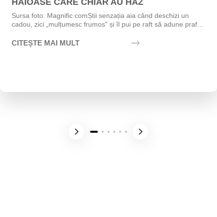
HAIOASE CARE CHIAR AU HAZ
Sursa foto: Magnific.comȘtii senzația aia când deschizi un
cadou, zici „mulțumesc frumos" și îl pui pe raft să adune praf?
Exact asta vrei să eviți....
CITEȘTE MAI MULT