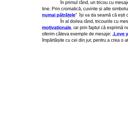
În primul rând, un tricou cu mesaje pune
tine. Prin cromatică, cuvinte și alte simbol
numai pătrățele
” își va da seamă că ești
În al doilea rând, tricourile cu mesaje p
motivaționale
, iar prin faptul că exprimă
oferim câteva exemple de mesaje: „
Love y
împărtășite cu cei din jur, pentru a crea o 