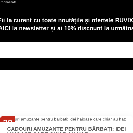
ersonalizate
Fii la curent cu toate noutățile și ofertele RUVIX
AICI la newsletter și ai 10% discount la următ
30
CADOURI AMUZANTE PENTRU BĂRBAȚI: IDEI
Iul