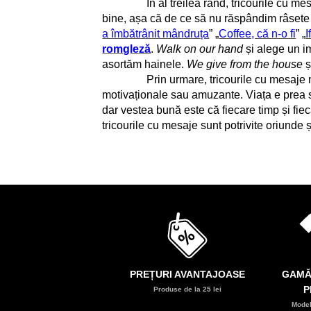
În al treilea rând, tricourile cu mes
bine, așa că de ce să nu răspândim râsete 
a îmbătrânit mândruța
” „
Coffee, că n-o fi
” „
I
romgleză
.
Walk on our hand
și alege un i
asortăm hainele.
We give from the house
ș
Prin urmare, tricourile cu mesaje merită 
motivaționale sau amuzante. Viața e prea sc
dar vestea bună este că fiecare timp și fiec
tricourile cu mesaje sunt potrivite oriunde
PREȚURI AVANTAJOASE
GAMĂ
P
Produse de la 25 lei
Model