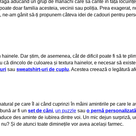
ragă aducând un grup de mariachi care să cânte în fața locuinței a
ate doar familia acesteia, vecinii sau poliția. Prea exagerat, nu? 
 ne-am gânit să-ți propunem câteva idei de cadouri pentru pers
inele. Dar știm, de asemenea, cât de dificil poate fi să te plim
ru că dincolo de culoarea și textura hainelor, e necesar să exist
uri
sau
sweatshirt-uri de cuplu
. Acestea creează o legătură afe
atural pe care îl ai când cuprinzi în mâini amintirile pe care l
 bună ar fi un
set de căni
,
un puzzle
sau
o pernă personalizat
va aduce des aminte de iubirea dintre voi. Un mic dejun surpriză, 
 nu? Și de atunci toate diminețile vor avea același farmec.