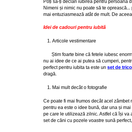
Poți să-ți declari iubirea pentru persoana d
Nimeni și nimic nu poate să te oprească... po
mai entuziasmează atât de mult. De aceea,
Idei de cadouri pentru iubită
Articole vestimentare
Știm foarte bine că fetele iubesc enorm ha
nu ai idee de ce ai putea să cumperi, pent
perfect pentru iubita ta este un
set de trico
dragă.
Mai mult decât o fotografie
Ce poate fi mai frumos decât acel zâmbet n
pentru ea este o idee bună, dar una și mai
pe care le utilizează zilnic. Astfel că își 
set de căni cu pozele voastre sună perfect,