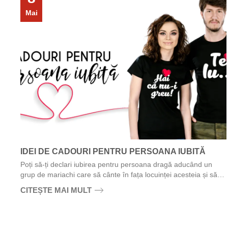
Mai
IDEI DE CADOURI PENTRU PERSOANA IUBITĂ
Poți să-ți declari iubirea pentru persoana dragă aducând un
grup de mariachi care să cânte în fața locuinței acesteia și să
strigi tare-tare „Te iubesc!”. Nimeni...
CITEȘTE MAI MULT