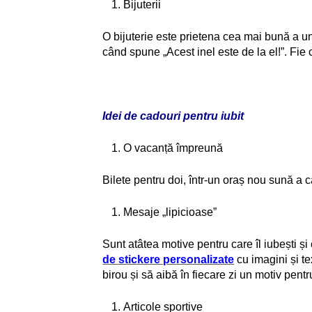
Bijuterii
O bijuterie este prietena cea mai bună a une
când spune „Acest inel este de la el!”. Fie 
Idei de cadouri pentru iubit
O vacanță împreună
Bilete pentru doi, într-un oraș nou sună a c
Mesaje „lipicioase”
Sunt atâtea motive pentru care îl iubești și 
de stickere personalizate
cu imagini și te
birou și să aibă în fiecare zi un motiv pent
Articole sportive