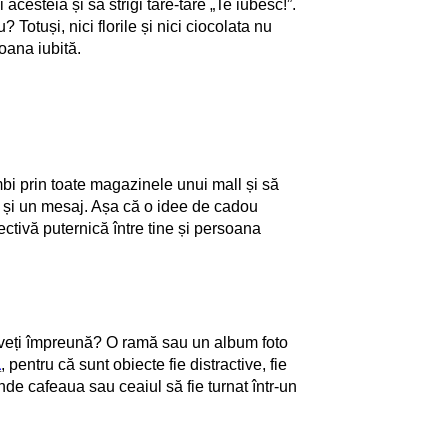
cesteia și să strigi tare-tare „Te iubesc!”.
Totuși, nici florile și nici ciocolata nu
oana iubită.
bi prin toate magazinele unui mall și să
e și un mesaj. Așa că o idee de cadou
ctivă puternică între tine și persoana
e aveți împreună? O ramă sau un album foto
ă
, pentru că sunt obiecte fie distractive, fie
unde cafeaua sau ceaiul să fie turnat într-un