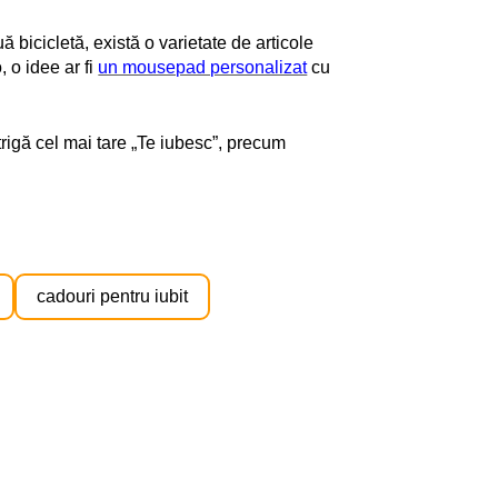
uă bicicletă, există o varietate de articole
 o idee ar fi
un mousepad personalizat
cu
trigă cel mai tare „Te iubesc”, precum
cadouri pentru iubit