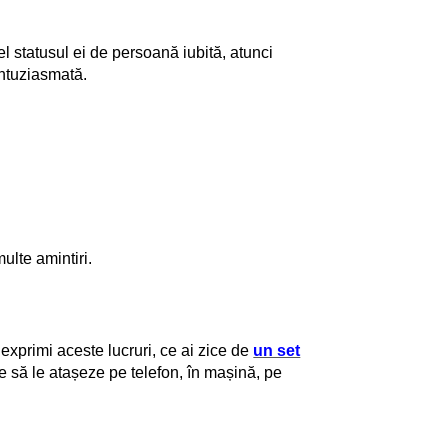
el statusul ei de persoană iubită, atunci
entuziasmată.
ulte amintiri.
 exprimi aceste lucruri, ce ai zice de
un set
e să le atașeze pe telefon, în mașină, pe