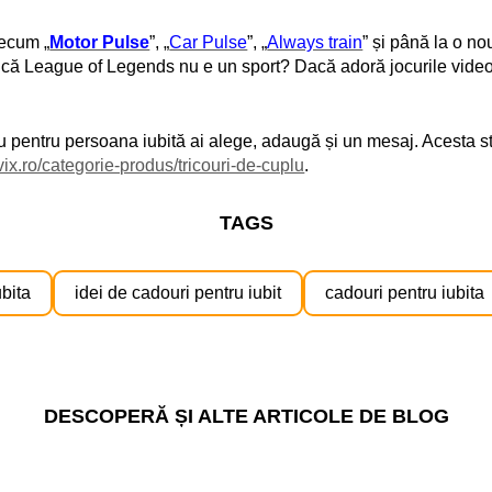
recum „
Motor Pulse
”, „
Car Pulse
”, „
Always train
” și până la o no
s că League of Legends nu e un sport? Dacă adoră jocurile video,
ou pentru persoana iubită ai alege, adaugă și un mesaj. Acesta s
uvix.ro/categorie-produs/tricouri-de-cuplu
.
TAGS
ubita
idei de cadouri pentru iubit
cadouri pentru iubita
DESCOPERĂ ȘI ALTE ARTICOLE DE BLOG