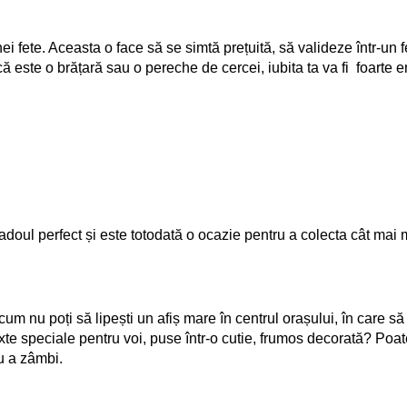
i fete. Aceasta o face să se simtă prețuită, să valideze într-un f
că este o brățară sau o pereche de cercei, iubita ta va fi foarte 
adoul perfect și este totodată o ocazie pentru a colecta cât mai m
cum nu poți să lipești un afiș mare în centrul orașului, în care să
xte speciale pentru voi, puse într-o cutie, frumos decorată? Poat
ru a zâmbi.