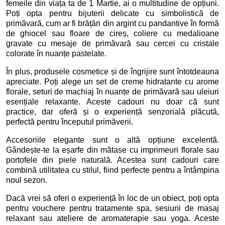
femeile din viața ta de 1 Martie, ai o multitudine de opțiuni.
Poți opta pentru bijuterii delicate cu simbolistică de
primăvară, cum ar fi brățări din argint cu pandantive în formă
de ghiocel sau floare de cireș, coliere cu medalioane
gravate cu mesaje de primăvară sau cercei cu cristale
colorate în nuanțe pastelate.
În plus, produsele cosmetice și de îngrijire sunt întotdeauna
apreciate. Poți alege un set de creme hidratante cu arome
florale, seturi de machiaj în nuanțe de primăvară sau uleiuri
esențiale relaxante. Aceste cadouri nu doar că sunt
practice, dar oferă și o experiență senzorială plăcută,
perfectă pentru începutul primăverii.
Accesoriile elegante sunt o altă opțiune excelentă.
Gândește-te la eșarfe din mătase cu imprimeuri florale sau
portofele din piele naturală. Acestea sunt cadouri care
combină utilitatea cu stilul, fiind perfecte pentru a întâmpina
noul sezon.
Dacă vrei să oferi o experiență în loc de un obiect, poți opta
pentru vouchere pentru tratamente spa, sesiuni de masaj
relaxant sau ateliere de aromaterapie sau yoga. Aceste