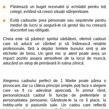
Păstrează un buget rezonabil și echitabil pentru toți
colegii, evitând să creezi situații stânjenitoare.
Evită cadourile prea personale sau nepotrivite pentru
mediul de lucru și asigură-te că gestul tău nu creează
disconfort sau obligații.
Cheia este să păstrezi spiritul sărbătorii, oferind cadouri
care să aducă un zâmbet și să întărească relațiile
profesionale, fără a depăși limitele bunului simț și ale
etichetei de birou. Un gest mic și atent poate avea un
impact pozitiv asupra atmosferei de la locul de muncă,
aducând un strop de primăvară în rutina zilnică.
Alegerea cadoului perfect de 1 Martie poate părea o
provocare, dar cu câteva principii simple, poți face o alegere
care va fi cu adevărat apreciată. În primul rând,
personalizează cadoul în funcție de preferințele și
personalitatea persoanei. Gândește-te la ce îi place, la
hobby-urile și pasiunile sale. Un cadou care reflectă