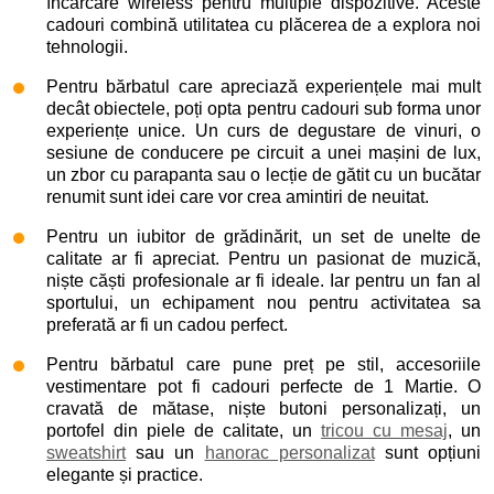
încărcare wireless pentru multiple dispozitive. Aceste
cadouri combină utilitatea cu plăcerea de a explora noi
tehnologii.
Pentru bărbatul care apreciază experiențele mai mult
decât obiectele, poți opta pentru cadouri sub forma unor
experiențe unice. Un curs de degustare de vinuri, o
sesiune de conducere pe circuit a unei mașini de lux,
un zbor cu parapanta sau o lecție de gătit cu un bucătar
renumit sunt idei care vor crea amintiri de neuitat.
Pentru un iubitor de grădinărit, un set de unelte de
calitate ar fi apreciat. Pentru un pasionat de muzică,
niște căști profesionale ar fi ideale. Iar pentru un fan al
sportului, un echipament nou pentru activitatea sa
preferată ar fi un cadou perfect.
Pentru bărbatul care pune preț pe stil, accesoriile
vestimentare pot fi cadouri perfecte de 1 Martie. O
cravată de mătase, niște butoni personalizați, un
portofel din piele de calitate, un
tricou cu mesaj
, un
sweatshirt
sau un
hanorac personalizat
sunt opțiuni
elegante și practice.