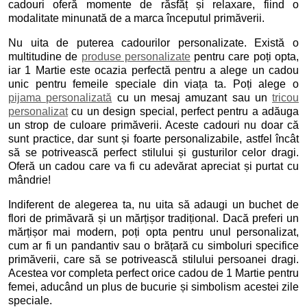
cadouri oferă momente de răsfăț și relaxare, fiind o
modalitate minunată de a marca începutul primăverii.
Nu uita de puterea cadourilor personalizate. Există o
multitudine de
produse personalizate
pentru care poți opta,
iar 1 Martie este ocazia perfectă pentru a alege un cadou
unic pentru femeile speciale din viața ta. Poți alege o
pijama personalizată
cu un mesaj amuzant sau un
tricou
personalizat
cu un design special, perfect pentru a adăuga
un strop de culoare primăverii. Aceste cadouri nu doar că
sunt practice, dar sunt și foarte personalizabile, astfel încât
să se potrivească perfect stilului și gusturilor celor dragi.
Oferă un cadou care va fi cu adevărat apreciat și purtat cu
mândrie!
Indiferent de alegerea ta, nu uita să adaugi un buchet de
flori de primăvară și un mărțișor tradițional. Dacă preferi un
mărțișor mai modern, poți opta pentru unul personalizat,
cum ar fi un pandantiv sau o brățară cu simboluri specifice
primăverii, care să se potrivească stilului persoanei dragi.
Acestea vor completa perfect orice cadou de 1 Martie pentru
femei, aducând un plus de bucurie și simbolism acestei zile
speciale.