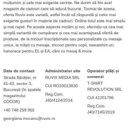
mulțumim și cele mai exigente cerințe. Ne dorim să fim acel
magazin de cadouri care să aducă bucurie. Tocmai de aceea,
oferta Ruvix este variată, astfel încât să răspundă și celor mai
exigente gusturi în materie de cadouri. Online totul este mai simplu
și mai rapid. Pe aceste aspecte mizăm și noi, oferindu-va cea mai
simplă variantă de cumpărare și cea mai avantajoasă ofertă de
produse, de la tricouri inscripționate sau personalizate cu mesaje
unice, la măști cu mesaje, tricouri pentru copii, sweatshirt-uri,
hanorace pentru EL și EA, căni cu mesaj & more.
Date de contact
Administrator site
Operator plăți și
comenzi
Strada Bărăției, nr
RUVIX MEDIA SRL
T-SHIRT
41-43, sector 3,
CUI RO33013830
REVOLUTION SRL
București (în spatele
Reg.Com.
magazinului
CUI 41201796
J40/4124/2014
COCOR)
Reg.Com.
+40 748 259 955
J40/7145/2019
georgiana.mocanu@ruvix.ro