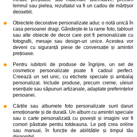
lemnul sau pielea, rezultatul va fi un cadou de mărțișor
deosebit.
Obiectele decorative personalizate aduc o notă unică în
casa persoanei dragi. Gândește-te la rame foto, tablouri
sau alte obiecte de decor care pot fi personalizate cu
fotografii, mesaje sau design-uri unice. Acestea vor
deveni cu siguranță piese de conversație și amintiri
prețioase.
Pentru iubitorii de produse de îngrijire, un set de
cosmetice personalizate poate fi cadoul perfect.
Creează un set unic, cu etichete speciale și ambalaj
personalizat. Include produse, precum creme, uleiuri
esențiale sau săpunuri artizanale, adaptate preferințelor
persoanei.
Cărțile sau albumele foto personalizate sunt daruri
emoționante și de durată. Un album cu amintiri speciale
sau o carte personalizată cu povești și imagini vor fi
comori păstrate pentru totdeauna. Le poți crea online
sau manual, în funcție de abilitățile și timpul tău
disponibil.