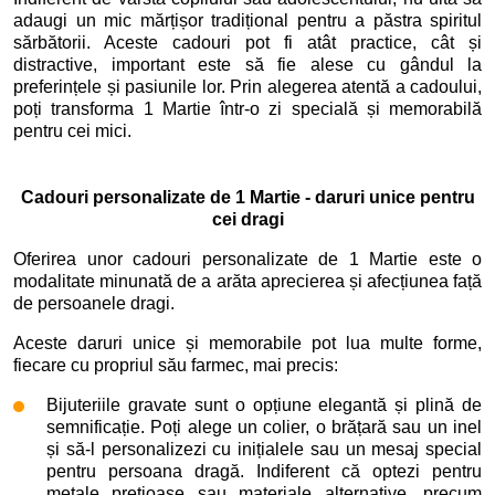
adaugi un mic mărțișor tradițional pentru a păstra spiritul
sărbătorii. Aceste cadouri pot fi atât practice, cât și
distractive, important este să fie alese cu gândul la
preferințele și pasiunile lor. Prin alegerea atentă a cadoului,
poți transforma 1 Martie într-o zi specială și memorabilă
pentru cei mici.
Cadouri personalizate de 1 Martie - daruri unice pentru
cei dragi
Oferirea unor cadouri personalizate de 1 Martie este o
modalitate minunată de a arăta aprecierea și afecțiunea față
de persoanele dragi.
Aceste daruri unice și memorabile pot lua multe forme,
fiecare cu propriul său farmec, mai precis:
Bijuteriile gravate sunt o opțiune elegantă și plină de
semnificație. Poți alege un colier, o brățară sau un inel
și să-l personalizezi cu inițialele sau un mesaj special
pentru persoana dragă. Indiferent că optezi pentru
metale prețioase sau materiale alternative, precum