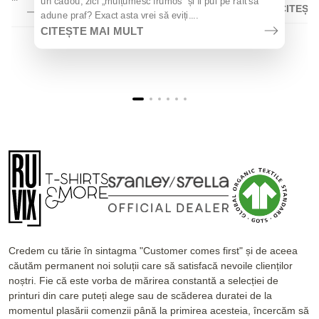
un cadou, zici „mulțumesc frumos" și îl pui pe raft să
CITEȘT
adune praf? Exact asta vrei să eviți....
CITEȘTE MAI MULT
Credem cu tărie în sintagma "Customer comes first" și de aceea
căutăm permanent noi soluții care să satisfacă nevoile clienților
noștri. Fie că este vorba de mărirea constantă a selecției de
printuri din care puteți alege sau de scăderea duratei de la
momentul plasării comenzii până la primirea acesteia, încercăm să