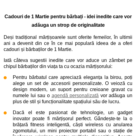
Cadouri de 1 Martie pentru bărbați - idei inedite care vor
adăuga un strop de originalitate
Deși tradițional mărțișoarele sunt oferite femeilor, în ultimii
ani a devenit din ce în ce mai populară ideea de a oferi
cadouri și bărbaților de 1 Martie.
Iată câteva sugestii inedite care vor aduce un zâmbet pe
chipul bărbaților din viața ta cu ocazia mărțișorului:
Pentru bărbatul care apreciază eleganța la birou, poți
alege un set de accesorii personalizate. O veioză cu
design modern, un suport pentru creioane gravat cu
numele lui sau o
agendă personalizată
vor adăuga un
plus de stil și funcționalitate spațiului său de lucru.
Dacă el este pasionat de tehnologie, un gadget
inovator poate fi mărțișorul perfect. Gândește-te la o
brățară fitness inteligentă, căști wireless cu anularea
zgomotului, un mini proiector portabil sau o stație de