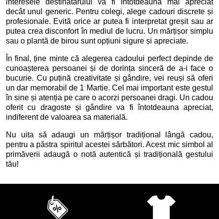
interesele destinatarului va fi întotdeauna mai apreciat
decât unul generic. Pentru colegi, alege cadouri discrete și
profesionale. Evită orice ar putea fi interpretat greșit sau ar
putea crea disconfort în mediul de lucru. Un mărțișor simplu
sau o plantă de birou sunt opțiuni sigure și apreciate.
În final, ține minte că alegerea cadoului perfect depinde de
cunoașterea persoanei și de dorința sinceră de a-i face o
bucurie. Cu puțină creativitate și gândire, vei reuși să oferi
un dar memorabil de 1 Martie. Cel mai important este gestul
în sine și atenția pe care o acorzi persoanei dragi. Un cadou
oferit cu dragoste și gândire va fi întotdeauna apreciat,
indiferent de valoarea sa materială.
Nu uita să adaugi un mărțișor tradițional lângă cadou,
pentru a păstra spiritul acestei sărbători. Acest mic simbol al
primăverii adaugă o notă autentică și tradițională gestului
tău!