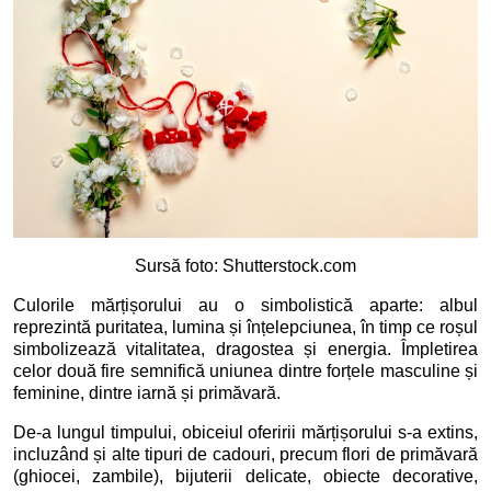
Sursă foto: Shutterstock.com
Culorile mărțișorului au o simbolistică aparte: albul
reprezintă puritatea, lumina și înțelepciunea, în timp ce roșul
simbolizează vitalitatea, dragostea și energia. Împletirea
celor două fire semnifică uniunea dintre forțele masculine și
feminine, dintre iarnă și primăvară.
De-a lungul timpului, obiceiul oferirii mărțișorului s-a extins,
incluzând și alte tipuri de cadouri, precum flori de primăvară
(ghiocei, zambile), bijuterii delicate, obiecte decorative,