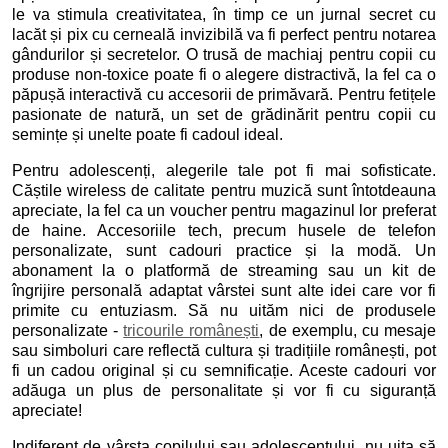
le va stimula creativitatea, în timp ce un jurnal secret cu
lacăt și pix cu cerneală invizibilă va fi perfect pentru notarea
gândurilor și secretelor. O trusă de machiaj pentru copii cu
produse non-toxice poate fi o alegere distractivă, la fel ca o
păpușă interactivă cu accesorii de primăvară. Pentru fetițele
pasionate de natură, un set de grădinărit pentru copii cu
semințe și unelte poate fi cadoul ideal.
Pentru adolescenți, alegerile tale pot fi mai sofisticate.
Căștile wireless de calitate pentru muzică sunt întotdeauna
apreciate, la fel ca un voucher pentru magazinul lor preferat
de haine. Accesoriile tech, precum husele de telefon
personalizate, sunt cadouri practice și la modă. Un
abonament la o platformă de streaming sau un kit de
îngrijire personală adaptat vârstei sunt alte idei care vor fi
primite cu entuziasm. Să nu uităm nici de produsele
personalizate -
tricourile românești
, de exemplu, cu mesaje
sau simboluri care reflectă cultura și tradițiile românești, pot
fi un cadou original și cu semnificație. Aceste cadouri vor
adăuga un plus de personalitate și vor fi cu siguranță
apreciate!
Indiferent de vârsta copilului sau adolescentului, nu uita să