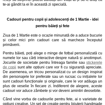
te-ai gândit la ei în această zi specială.
Cadouri pentru copii și adolescenți de 1 Martie - idei
pentru băieți și fete
Ziua de 1 Martie este o ocazie minunată de a aduce bucurie
și celor mici prin cadouri care să marcheze începutul
primăverii.
Pentru băieți, poți alege o minge de fotbal personalizată cu
numele lor sau cărți interactive despre natură și anotimpuri.
Jocurile de societate pentru întreaga familie sau
stickerele
de copii
sunt alte opțiuni care vor fi cu siguranță apreciate.
De asemenea, un tricou personalizat cu un design inspirat
din personajele lor preferate sau un rucsac cu inițialele lor
sunt cadouri funcționale și originale, care le vor adăuga un
plus de veselie în fiecare zi. Indiferent de alegere, aceste
cadouri vor aduce zâmbete și vor deveni amintiri deosebite.
Când vine vorba de cadourile pentru fete, ai o varietate de
opțiuni creative. Un set de creație pentru bijuterii handmade