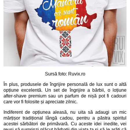
Sursă foto: Ruvix.ro
În plus, produsele de îngrijire personală de lux sunt o altă
opțiune excelentă. Un set de îngrijire a bărbii, o loțiune
after-shave premium sau un parfum de nișă pot fi cadouri
care vor fi folosite și apreciate zilnic.
Indiferent de opțiunea aleasă, nu uita să adaugi un mic
mărțișor tradițional lângă cadou, pentru a păstra spiritul
acestei sărbători de primăvară. Cu aceste idei inedite, vei
reuși să surprinzi plăcut bărbații din viața ta și să le arăți că