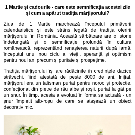
1 Martie și cadourile - care este semnificația acestei zile
și cum a apărut tradiția mărțișorului?
Ziua de 1 Martie marchează începutul primăverii
calendaristice și este strâns legată de tradiția oferirii
mărțișorului în România. Această sărbătoare are o istorie
îndelungată și o semnificație profundă în cultura
românească, reprezentând renașterea naturii după iarnă,
începutul unui nou ciclu al vieții, speranță și optimism
pentru noul an, precum și puritate și prospețime.
Tradiția mărțișorului își are rădăcinile în credințele dacice
străvechi, fiind atestată de peste 8000 de ani. Inițial,
mărțișorul era un talisman purtat pentru noroc și protecție,
confecționat din pietre de râu albe și roșii, purtat la gât pe
un șnur. În timp, acesta a evoluat în forma sa actuală - un
șnur împletit alb-roșu de care se atașează un obiect
decorativ mic.