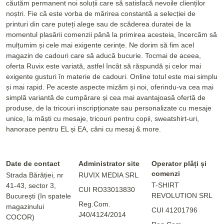
căutăm permanent noi soluții care să satisfacă nevoile clienților
noștri. Fie că este vorba de mărirea constantă a selecției de
printuri din care puteți alege sau de scăderea duratei de la
momentul plasării comenzii până la primirea acesteia, încercăm să
mulțumim și cele mai exigente cerințe. Ne dorim să fim acel
magazin de cadouri care să aducă bucurie. Tocmai de aceea,
oferta Ruvix este variată, astfel încât să răspundă și celor mai
exigente gusturi în materie de cadouri. Online totul este mai simplu
și mai rapid. Pe aceste aspecte mizăm și noi, oferindu-va cea mai
simplă variantă de cumpărare și cea mai avantajoasă ofertă de
produse, de la tricouri inscripționate sau personalizate cu mesaje
unice, la măști cu mesaje, tricouri pentru copii, sweatshirt-uri,
hanorace pentru EL și EA, căni cu mesaj & more.
Date de contact
Administrator site
Operator plăți și
comenzi
Strada Bărăției, nr
RUVIX MEDIA SRL
T-SHIRT
41-43, sector 3,
CUI RO33013830
REVOLUTION SRL
București (în spatele
Reg.Com.
magazinului
CUI 41201796
J40/4124/2014
COCOR)