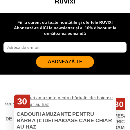
Ruvix!
Fii la curent cu toate noutățile și ofertele RUVIX!
Abonează-te AICI la newsletter și ai 10% discount la
următoarea comandă
ABONEAZĂ-TE
30
30
Iul
Iul
CADOURI AMUZANTE PENTRU
MESAJ
EI DE
BĂRBAȚI: IDEI HAIOASE CARE CHIAR
TRICOU
AU HAZ
OAMENII