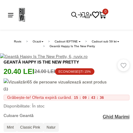
0
Ruvix
Ocazii
Cadouri IEFTINE
Cadouri sub 59 lei
Geantă Happy Is The New Pretty
GEANTĂ HAPPY IS THE NEW PRETTY
20.40 LEI
24.00 LEI
ECONOMISEȘTI 15%
65 de persoane vizualizează acest produs
(1)
Grăbește-te! Oferta expiră curând.
15
:
09
:
43
:
36
Disponibilitate: În stoc
Culoare Geantă
Ghid Marimi
Mint
Classic Pink
Natur