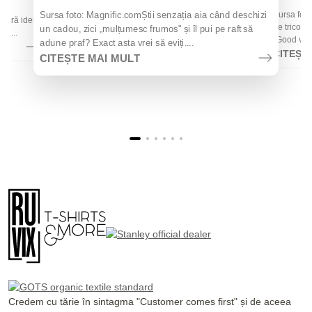
 de
Sursa foto
Sursa foto: Magnific.comȘtii senzația aia când deschizi
 oferă idei
de tricouri
un cadou, zici „mulțumesc frumos" și îl pui pe raft să
la...
„Good vibes
adune praf? Exact asta vrei să eviți....
CITEȘT
CITEȘTE MAI MULT
Credem cu tărie în sintagma "Customer comes first" și de aceea