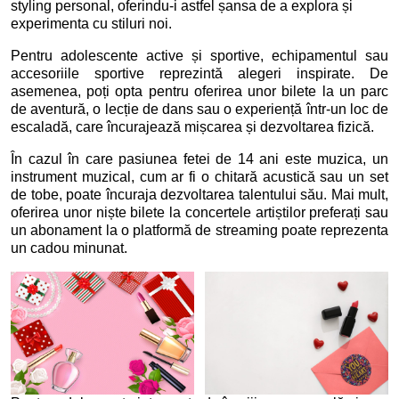
styling personal, oferindu-i astfel șansa de a explora și
experimenta cu stiluri noi.
Pentru adolescente active și sportive, echipamentul sau
accesoriile sportive reprezintă alegeri inspirate. De
asemenea, poți opta pentru oferirea unor bilete la un parc
de aventură, o lecție de dans sau o experiență într-un loc de
escaladă, care încurajează mișcarea și dezvoltarea fizică.
În cazul în care pasiunea fetei de 14 ani este muzica, un
instrument muzical, cum ar fi o chitară acustică sau un set
de tobe, poate încuraja dezvoltarea talentului său. Mai mult,
oferirea unor niște bilete la concertele artiștilor preferați sau
un abonament la o platformă de streaming poate reprezenta
un cadou minunat.