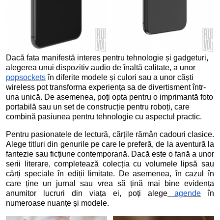
Dacă fata manifestă interes pentru tehnologie și gadgeturi,
alegerea unui dispozitiv audio de înaltă calitate, a unor
popsockets
în diferite modele și culori sau a unor căști
wireless pot transforma experiența sa de divertisment într-
una unică. De asemenea, poți opta pentru o imprimantă foto
portabilă sau un set de construcție pentru roboți, care
combină pasiunea pentru tehnologie cu aspectul practic.
Pentru pasionatele de lectură, cărțile rămân cadouri clasice.
Alege titluri din genurile pe care le preferă, de la aventură la
fantezie sau ficțiune contemporană. Dacă este o fană a unor
serii literare, completează colecția cu volumele lipsă sau
cărți speciale în ediții limitate. De asemenea, în cazul în
care ține un jurnal sau vrea să țină mai bine evidența
anumitor lucruri din viața ei, poți alege
agende
în
numeroase nuanțe și modele.