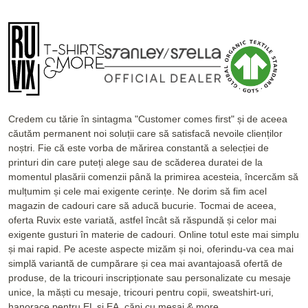
Credem cu tărie în sintagma "Customer comes first" și de aceea
căutăm permanent noi soluții care să satisfacă nevoile clienților
noștri. Fie că este vorba de mărirea constantă a selecției de
printuri din care puteți alege sau de scăderea duratei de la
momentul plasării comenzii până la primirea acesteia, încercăm să
mulțumim și cele mai exigente cerințe. Ne dorim să fim acel
magazin de cadouri care să aducă bucurie. Tocmai de aceea,
oferta Ruvix este variată, astfel încât să răspundă și celor mai
exigente gusturi în materie de cadouri. Online totul este mai simplu
și mai rapid. Pe aceste aspecte mizăm și noi, oferindu-va cea mai
simplă variantă de cumpărare și cea mai avantajoasă ofertă de
produse, de la tricouri inscripționate sau personalizate cu mesaje
unice, la măști cu mesaje, tricouri pentru copii, sweatshirt-uri,
hanorace pentru EL și EA, căni cu mesaj & more.