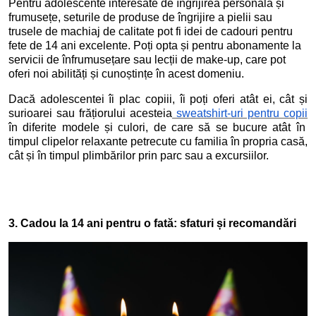
Pentru adolescente interesate de îngrijirea personală și
frumusețe, seturile de produse de îngrijire a pielii sau
trusele de machiaj de calitate pot fi idei de cadouri pentru
fete de 14 ani excelente. Poți opta și pentru abonamente la
servicii de înfrumusețare sau lecții de make-up, care pot
oferi noi abilități și cunoștințe în acest domeniu.
Dacă adolescentei îi plac copiii, îi poți oferi atât ei, cât și
surioarei sau frățiorului acesteia
sweatshirt-uri pentru copii
în diferite modele și culori, de care să se bucure atât în
timpul clipelor relaxante petrecute cu familia în propria casă,
cât și în timpul plimbărilor prin parc sau a excursiilor.
3. Cadou la 14 ani pentru o fată: sfaturi și recomandări