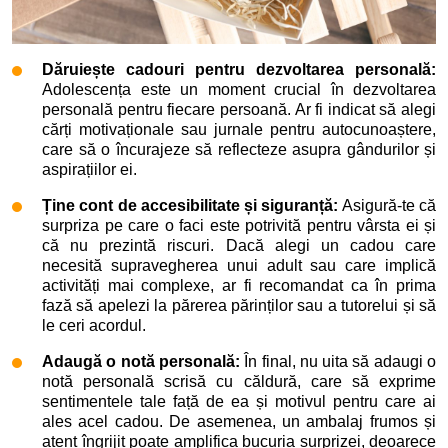
Dăruiește cadouri pentru dezvoltarea personală:
Adolescența este un moment crucial în dezvoltarea
personală pentru fiecare persoană. Ar fi indicat să alegi
cărți motivaționale sau jurnale pentru autocunoaștere,
care să o încurajeze să reflecteze asupra gândurilor și
aspirațiilor ei.
Ține cont de accesibilitate și siguranță:
Asigură-te că
surpriza pe care o faci este potrivită pentru vârsta ei și
că nu prezintă riscuri. Dacă alegi un cadou care
necesită supravegherea unui adult sau care implică
activități mai complexe, ar fi recomandat ca în prima
fază să apelezi la părerea părinților sau a tutorelui și să
le ceri acordul.
Adaugă o notă personală:
În final, nu uita să adaugi o
notă personală scrisă cu căldură, care să exprime
sentimentele tale față de ea și motivul pentru care ai
ales acel cadou. De asemenea, un ambalaj frumos și
atent îngrijit poate amplifica bucuria surprizei, deoarece