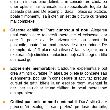
deja un interes bine definit, ia în considerare căutarea
unor opțiuni mai avansate sau specializate legate de
această pasiune. De exemplu, dacă îi place să picteze,
poate fi momentul să îi oferi un set de pictură cu tehnici
mai complexe.
Găsește echilibrul între cunoscut și nou:
Alegerea
unui cadou care respectă interesele ei existente, dar
care îi poate extinde orizonturile sau aprofunda
pasiunile, poate fi un mod grozav de a o surprinde. De
exemplu, dacă îi place să citească fantezie, dar nu a
explorat cărți științifico-fantastice, poți să îi alegi un titlu
din acest gen.
Experiențe memorabile:
Cadourile experiențiale pot
crea amintiri durabile. În afară de bilete la concerte sau
evenimente, poți lua în considerare și activități precum
cursuri de gătit, bilete la un escape room, aventuri în
aer liber sau chiar scurte călătorii în locuri interesante
din apropiere.
Cultivă pasiunile în mod sustenabil:
Dacă știi că are
preocupări ecologice sau preferă produse durabile,