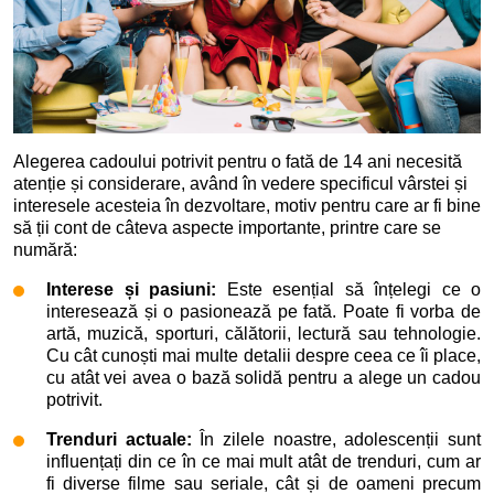
Alegerea cadoului potrivit pentru o fată de 14 ani necesită
atenție și considerare, având în vedere specificul vârstei și
interesele acesteia în dezvoltare, motiv pentru care ar fi bine
să ții cont de câteva aspecte importante, printre care se
numără:
Interese și pasiuni:
Este esențial să înțelegi ce o
interesează și o pasionează pe fată. Poate fi vorba de
artă, muzică, sporturi, călătorii, lectură sau tehnologie.
Cu cât cunoști mai multe detalii despre ceea ce îi place,
cu atât vei avea o bază solidă pentru a alege un cadou
potrivit.
Trenduri actuale:
În zilele noastre, adolescenții sunt
influențați din ce în ce mai mult atât de trenduri, cum ar
fi diverse filme sau seriale, cât și de oameni precum