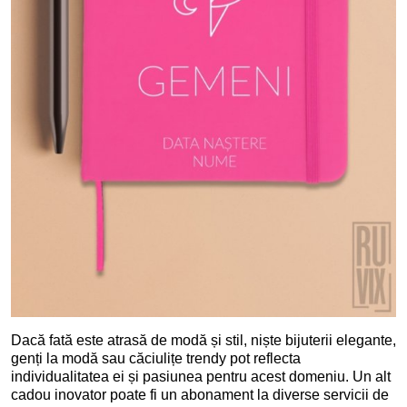
Dacă fată este atrasă de modă și stil, niște bijuterii elegante,
genți la modă sau căciulițe trendy pot reflecta
individualitatea ei și pasiunea pentru acest domeniu. Un alt
cadou inovator poate fi un abonament la diverse servicii de