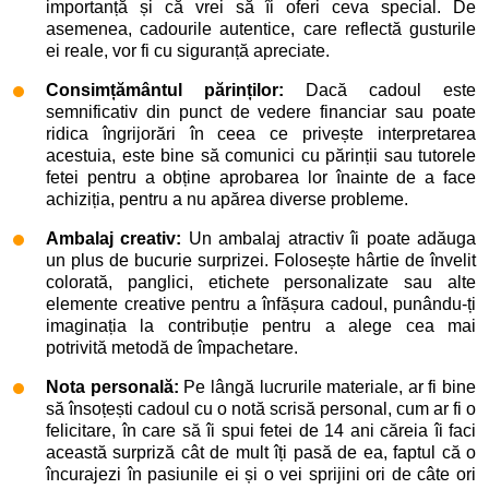
importanță și că vrei să îi oferi ceva special. De
asemenea, cadourile autentice, care reflectă gusturile
ei reale, vor fi cu siguranță apreciate.
Consimțământul părinților:
Dacă cadoul este
semnificativ din punct de vedere financiar sau poate
ridica îngrijorări în ceea ce privește interpretarea
acestuia, este bine să comunici cu părinții sau tutorele
fetei pentru a obține aprobarea lor înainte de a face
achiziția, pentru a nu apărea diverse probleme.
Ambalaj creativ:
Un ambalaj atractiv îi poate adăuga
un plus de bucurie surprizei. Folosește hârtie de învelit
colorată, panglici, etichete personalizate sau alte
elemente creative pentru a înfășura cadoul, punându-ți
imaginația la contribuție pentru a alege cea mai
potrivită metodă de împachetare.
Nota personală:
Pe lângă lucrurile materiale, ar fi bine
să însoțești cadoul cu o notă scrisă personal, cum ar fi o
felicitare, în care să îi spui fetei de 14 ani căreia îi faci
această surpriză cât de mult îți pasă de ea, faptul că o
încurajezi în pasiunile ei și o vei sprijini ori de câte ori