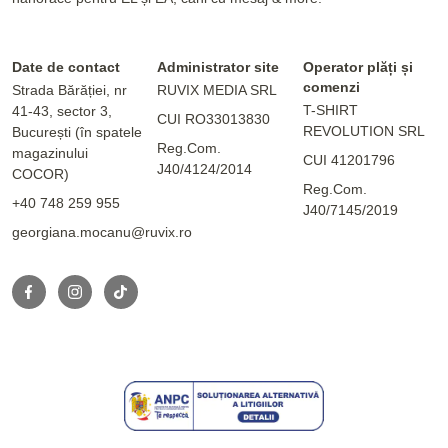
Date de contact
Administrator site
Operator plăți și
comenzi
Strada Bărăției, nr
RUVIX MEDIA SRL
T-SHIRT
41-43, sector 3,
CUI RO33013830
REVOLUTION SRL
București (în spatele
Reg.Com.
magazinului
CUI 41201796
J40/4124/2014
COCOR)
Reg.Com.
+40 748 259 955
J40/7145/2019
georgiana.mocanu@ruvix.ro