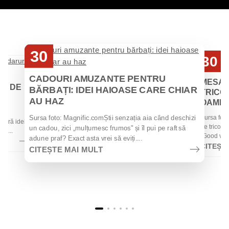
30
30
Iul
Iul
CADOURI AMUZANTE PENTRU
MESAJ
EI DE
BĂRBAȚI: IDEI HAIOASE CARE CHIAR
TRICOU
AU HAZ
OAMENII
 de
Sursa foto
Sursa foto: Magnific.comȘtii senzația aia când deschizi
 oferă idei
de tricouri
un cadou, zici „mulțumesc frumos" și îl pui pe raft să
la...
„Good vibes
adune praf? Exact asta vrei să eviți....
CITEȘT
CITEȘTE MAI MULT