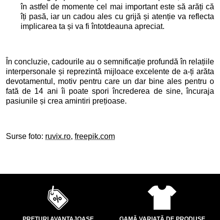
în astfel de momente cel mai important este să arăți că
îți pasă, iar un cadou ales cu grijă și atenție va reflecta
implicarea ta și va fi întotdeauna apreciat.
În concluzie, cadourile au o semnificație profundă în relațiile
interpersonale și reprezintă mijloace excelente de a-ți arăta
devotamentul, motiv pentru care un dar bine ales pentru o
fată de 14 ani îi poate spori încrederea de sine, încuraja
pasiunile și crea amintiri prețioase.
Surse foto:
ruvix.ro
,
freepik.com
PREȚURI AVANTAJOASE
GAMĂ VARIATĂ DE PRODUSE