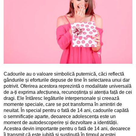
Cadourile au o valoare simbolică puternică, căci reflectă
gândurile și eforturile depuse de tine în selectarea unui dar
potrivit. Oferirea acestora reprezintă o modalitate universală
de a-ți exprima afecțiunea, recunoștința și atenția față de cei
dragi. Ele întăresc legăturile interpersonale și creează
momente speciale, care se pot transforma în amintiri de
neuitat. În special pentru o fată de 14 ani, cadourile capătă
o semnificație aparte, deoarece adolescența este un
moment de autodescoperire și dezvoltare a identității.
Acestea devin importante pentru o fată de 14 ani, deoarece
îi transmit că este iubită și susținută în timpul acestei