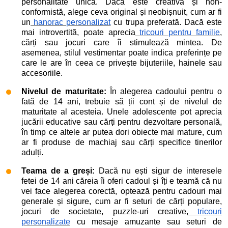
personalitate unică. Dacă este creativă și non-
conformistă, alege ceva original și neobișnuit, cum ar fi
un
hanorac personalizat
cu trupa preferată. Dacă este
mai introvertită, poate aprecia
tricouri pentru familie
,
cărți sau jocuri care îi stimulează mintea. De
asemenea, stilul vestimentar poate indica preferințe pe
care le are în ceea ce privește bijuteriile, hainele sau
accesoriile.
Nivelul de maturitate:
În alegerea cadoului pentru o
fată de 14 ani, trebuie să ții cont și de nivelul de
maturitate al acesteia. Unele adolescente pot aprecia
jucării educative sau cărți pentru dezvoltare personală,
în timp ce altele ar putea dori obiecte mai mature, cum
ar fi produse de machiaj sau cărți specifice tinerilor
adulți.
Teama de a greși:
Dacă nu ești sigur de interesele
fetei de 14 ani căreia îi oferi cadoul și îți e teamă că nu
vei face alegerea corectă, optează pentru cadouri mai
generale și sigure, cum ar fi seturi de cărți populare,
jocuri de societate, puzzle-uri creative,
tricouri
personalizate
cu mesaje amuzante sau seturi de