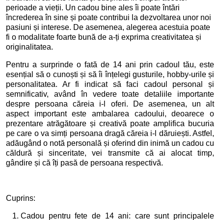
perioade a vieții. Un cadou bine ales îi poate întări
încrederea în sine și poate contribui la dezvoltarea unor noi
pasiuni și interese. De asemenea, alegerea acestuia poate
fi o modalitate foarte bună de a-ți exprima creativitatea și
originalitatea.
Pentru a surprinde o fată de 14 ani prin cadoul tău, este
esențial să o cunoști și să îi înțelegi gusturile, hobby-urile și
personalitatea. Ar fi indicat să faci cadoul personal și
semnificativ, având în vedere toate detaliile importante
despre persoana căreia i-l oferi. De asemenea, un alt
aspect important este ambalarea cadoului, deoarece o
prezentare atrăgătoare și creativă poate amplifica bucuria
pe care o va simți persoana dragă căreia i-l dăruiești. Astfel,
adăugând o notă personală și oferind din inimă un cadou cu
căldură și sinceritate, vei transmite că ai alocat timp,
gândire și că îți pasă de persoana respectivă.
Cuprins:
Cadou pentru fete de 14 ani: care sunt principalele