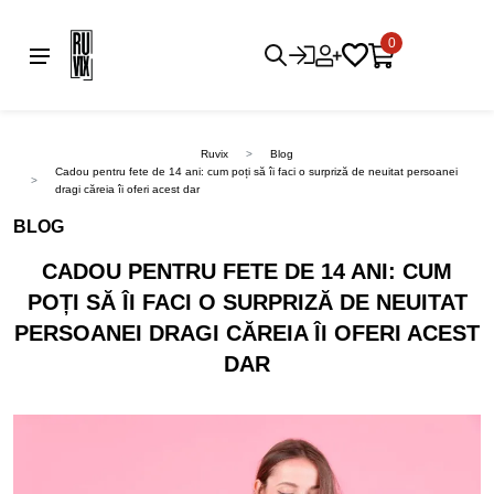
0
Ruvix
Blog
Cadou pentru fete de 14 ani: cum poți să îi faci o surpriză de neuitat persoanei
dragi căreia îi oferi acest dar
BLOG
CADOU PENTRU FETE DE 14 ANI: CUM
POȚI SĂ ÎI FACI O SURPRIZĂ DE NEUITAT
PERSOANEI DRAGI CĂREIA ÎI OFERI ACEST
DAR