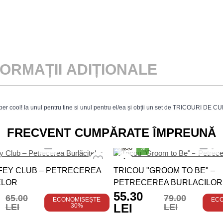
FORMAȚII ADIȚIONALE
er cool! Ia unul pentru tine si unul pentru el/ea și obții un set de TRICOURI DE C
FRECVENT CUMPĂRATE ÎMPREUNĂ
NOU
%
FEY CLUB – PETRECEREA
TRICOU "GROOM TO BE" –
ELOR
PETRECEREA BURLACILOR
55.30
65.00
79.00
ECONOMISEȘTE
EC
LEI
LEI
30%
LEI