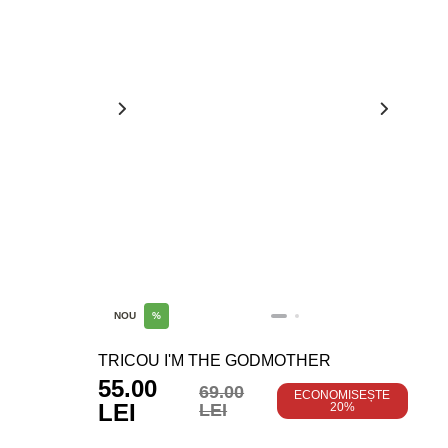
NOU
%
TRICOU I'M THE GODMOTHER
55.00
69.00
ECONOMISEȘTE
LEI
LEI
20%