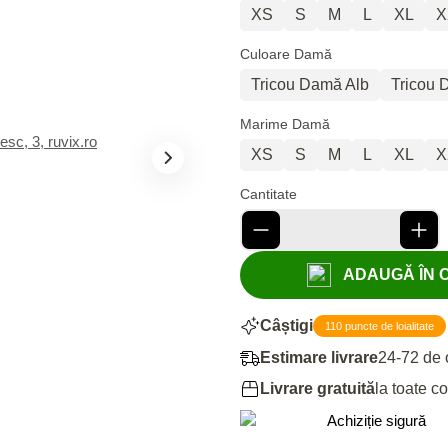
XS
S
M
L
XL
X
Culoare Damă
Tricou Damă Alb
Tricou
Marime Damă
XS
S
M
L
XL
X
Cantitate
ADAUGĂ ÎN CO
Câștigi
110 puncte de loialitate
Estimare livrare
24-72 de 
Livrare gratuită
la toate c