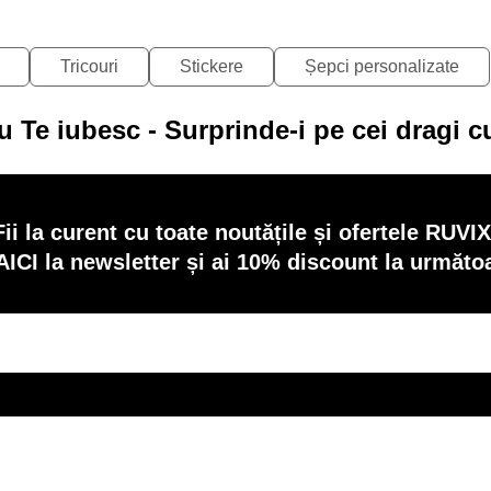
Tricouri
Stickere
Șepci personalizate
u Te iubesc - Surprinde-i pe cei dragi 
Fii la curent cu toate noutățile și ofertele RUVIX
AICI la newsletter și ai 10% discount la următ