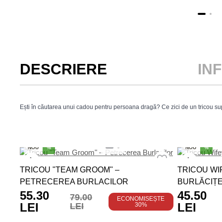
DESCRIERE
IN
Ești în căutarea unui cadou pentru persoana dragă? Ce zici de un tricou sup
NOU
%
NOU
%
TRICOU "TEAM GROOM" –
TRICOU WI
PETRECEREA BURLACILOR
BURLĂCIȚ
55.30
45.50
79.00
ECONOMISEȘTE
LEI
LEI
LEI
30%