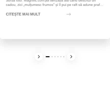
Sursa foto: Magnific.comȘtii senzația aia când deschizi un
cadou, zici „mulțumesc frumos" și îl pui pe raft să adune praf?
Exact asta vrei să eviți....
CITEȘTE MAI MULT