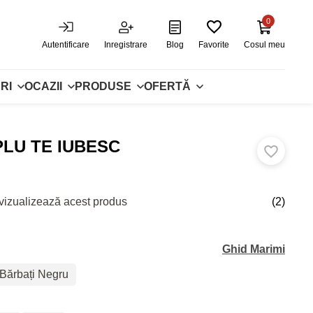
0
Autentificare
Inregistrare
Blog
Favorite
Cosul meu
RI
OCAZII
PRODUSE
OFERTĂ
PLU TE IUBESC
vizualizează acest produs
(2)
Ghid Marimi
 Bărbați Negru