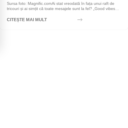
Sursa foto: Magnific.comAi stat vreodată în fața unui raft de
tricouri și ai simțit că toate mesajele sunt la fel? „Good vibes
only", „Stay positive",...
CITEȘTE MAI MULT