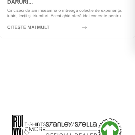
DARURI...
Cincizeci de ani înseamnă o întreagă colecție de experiențe,
iubiri, lecții și triumfuri. Acest ghid oferă idei concrete pentru
alegerea cadoului perfect - de la...
CITEȘTE MAI MULT