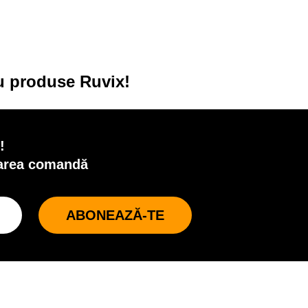
cu produse Ruvix!
!
oarea comandă
ABONEAZĂ-TE