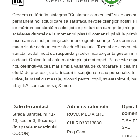
Credem cu tărie în sintagma "Customer comes first" și de acee
permanent noi soluții care să satisfacă nevoile clienților noștri. 
de mărirea constantă a selecției de printuri din care puteți alege
scăderea duratei de la momentul plasării comenzii până la primi
încercăm să mulțumim și cele mai exigente cerințe. Ne dorim să 
magazin de cadouri care să aducă bucurie. Tocmai de aceea, of
variată, astfel încât să răspundă și celor mai exigente gusturi în
cadouri. Online totul este mai simplu și mai rapid. Pe aceste as
noi, oferindu-va cea mai simplă variantă de cumpărare și cea m
ofertă de produse, de la tricouri inscripționate sau personalizat
unice, la măști cu mesaje, tricouri pentru copii, sweatshirt-uri, 
EL și EA, căni cu mesaj & more.
Date de contact
Administrator site
Operato
comen
Strada Bărăției, nr 41-
RUVIX MEDIA SRL
43, sector 3, București
T-SHIR
CUI RO33013830
(în spatele magazinului
SRL
Reg.Com.
COCOR)
CUI 41