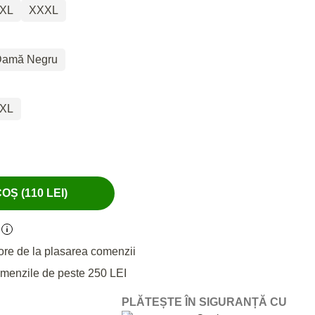
XL
XXXL
 Damă Negru
XL
Ș (110 LEI)
ore de la plasarea comenzii
omenzile de peste 250 LEI
PLĂTEȘTE ÎN SIGURANȚĂ CU