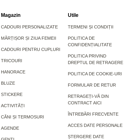
Magazin
Utile
CADOURI PERSONALIZATE
TERMENI ȘI CONDIȚII
MĂRȚIȘOR ȘI ZIUA FEMEII
POLITICA DE
CONFIDENȚIALITATE
CADOURI PENTRU CUPLURI
POLITICA PRIVIND
TRICOURI
DREPTUL DE RETRAGERE
HANORACE
POLITICA DE COOKIE-URI
BLUZE
FORMULAR DE RETUR
STICKERE
RETRAGEȚI-VĂ DIN
CONTRACT AICI
ACTIVITĂȚI
ÎNTREBĂRI FRECVENTE
CĂNI ȘI TERMOSURI
ACCES DATE PERSONALE
AGENDE
ȘTERGERE DATE
GENȚI