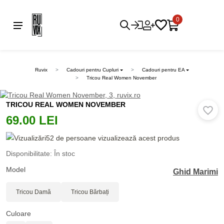
0
Ruvix
Cadouri pentru Cupluri
Cadouri pentru EA
Tricou Real Women November
TRICOU REAL WOMEN NOVEMBER
69.00 LEI
52 de persoane vizualizează acest produs
Disponibilitate: În stoc
Model
Ghid Marimi
Tricou Damă
Tricou Bărbați
Culoare