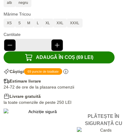
alb
negru
Mărime Tricou
XS
S
M
L
XL
XXL
XXXL
Cantitate
ADAUGĂ ÎN COȘ (69 LEI)
Câștigi
69 puncte de loialitate
Estimare livrare
24-72 de ore de la plasarea comenzii
Livrare gratuită
la toate comenzile de peste 250 LEI
PLĂTEȘTE ÎN
SIGURANȚĂ CU