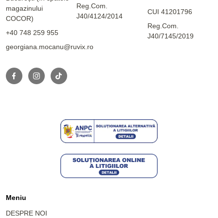
Reg.Com.
magazinului
CUI 41201796
J40/4124/2014
COCOR)
Reg.Com.
+40 748 259 955
J40/7145/2019
georgiana.mocanu@ruvix.ro
Meniu
DESPRE NOI