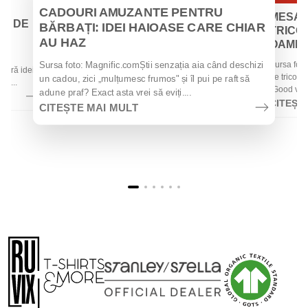
Iul
Iul
CADOURI AMUZANTE PENTRU
MESAJ
EI DE
BĂRBAȚI: IDEI HAIOASE CARE CHIAR
TRICOU
AU HAZ
OAMENII
 de
Sursa foto
Sursa foto: Magnific.comȘtii senzația aia când deschizi
 oferă idei
de tricouri
un cadou, zici „mulțumesc frumos" și îl pui pe raft să
la...
„Good vibes
adune praf? Exact asta vrei să eviți....
CITEȘT
CITEȘTE MAI MULT