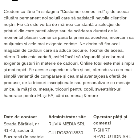
Credem cu tărie în sintagma "Customer comes first" și de aceea
căutăm permanent noi soluții care să satisfacă nevoile clienților
noștri. Fie că este vorba de mărirea constantă a selecției de
printuri din care puteți alege sau de scăderea duratei de la
momentul plasării comenzii până la primirea acesteia, încercăm să
mulțumim și cele mai exigente cerințe. Ne dorim să fim acel
magazin de cadouri care să aducă bucurie. Tocmai de aceea,
oferta Ruvix este variată, astfel încât să răspundă și celor mai
exigente gusturi în materie de cadouri. Online totul este mai simplu
și mai rapid. Pe aceste aspecte mizăm și noi, oferindu-va cea mai
simplă variantă de cumpărare și cea mai avantajoasă ofertă de
produse, de la tricouri inscripționate sau personalizate cu mesaje
unice, la măști cu mesaje, tricouri pentru copii, sweatshirt-uri,
hanorace pentru EL și EA, căni cu mesaj & more.
Date de contact
Administrator site
Operator plăți și
comenzi
Strada Bărăției, nr
RUVIX MEDIA SRL
T-SHIRT
41-43, sector 3,
CUI RO33013830
REVOLUTION SRL
București (în spatele