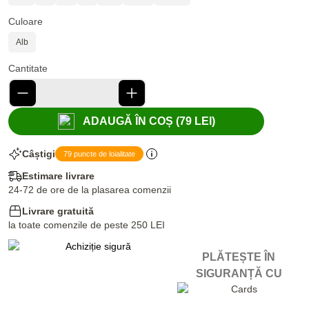
Culoare
Alb
Cantitate
ADAUGĂ ÎN COȘ (79 LEI)
Câștigi
79 puncte de loialitate
Estimare livrare
24-72 de ore de la plasarea comenzii
Livrare gratuită
la toate comenzile de peste 250 LEI
PLĂTEȘTE ÎN
SIGURANȚĂ CU