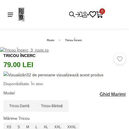
0
Ruvix
Tricou Încerc
TRICOU ÎNCERC
79.00 LEI
32 de persoane vizualizează acest produs
Disponibilitate: În stoc
Model
Ghid Marimi
Tricou Damă
Tricou Bărbați
Mărime Tricou
XS
S
M
L
XL
XXL
XXXL