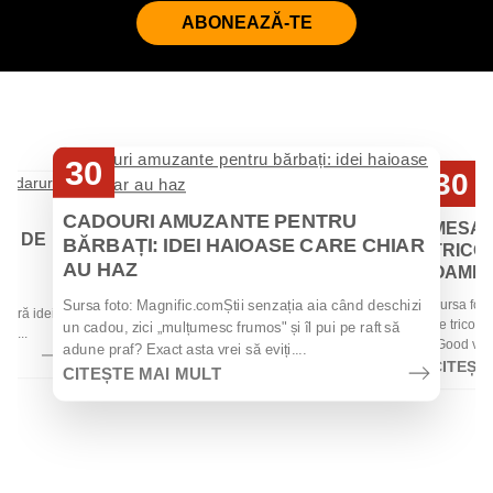
ABONEAZĂ-TE
30
30
Iul
Iul
CADOURI AMUZANTE PENTRU
MESAJ
EI DE
BĂRBAȚI: IDEI HAIOASE CARE CHIAR
TRICOU
AU HAZ
OAMENII
 de
Sursa foto
Sursa foto: Magnific.comȘtii senzația aia când deschizi
 oferă idei
de tricouri
un cadou, zici „mulțumesc frumos" și îl pui pe raft să
la...
„Good vibes
adune praf? Exact asta vrei să eviți....
CITEȘT
CITEȘTE MAI MULT