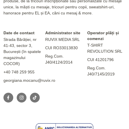
produse, de la tricouri inscripționate sau personalizate cu mesaje
unice, la măști cu mesaje, tricouri pentru copii, sweatshirt-uri,
hanorace pentru EL și EA, căni cu mesaj & more.
Date de contact
Administrator site
Operator plăți și
comenzi
Strada Bărăției, nr
RUVIX MEDIA SRL
T-SHIRT
41-43, sector 3,
CUI RO33013830
REVOLUTION SRL
București (în spatele
Reg.Com.
magazinului
CUI 41201796
J40/4124/2014
COCOR)
Reg.Com.
+40 748 259 955
J40/7145/2019
georgiana.mocanu@ruvix.ro