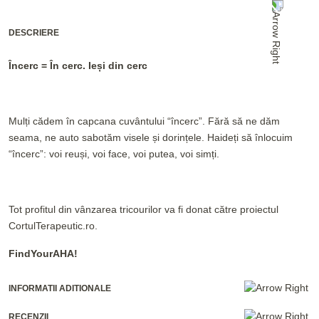
DESCRIERE
Încerc = În cerc. Ieși din cerc
Mulți cădem în capcana cuvântului “încerc”. Fără să ne dăm
seama, ne auto sabotăm visele și dorințele. Haideți să înlocuim
“încerc”: voi reuși, voi face, voi putea, voi simți.
Tot profitul din vânzarea tricourilor va fi donat către proiectul
CortulTerapeutic.ro.
FindYourAHA!
INFORMATII ADITIONALE
RECENZII