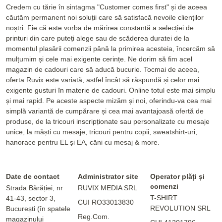
Credem cu tărie în sintagma "Customer comes first" și de aceea
căutăm permanent noi soluții care să satisfacă nevoile clienților
noștri. Fie că este vorba de mărirea constantă a selecției de
printuri din care puteți alege sau de scăderea duratei de la
momentul plasării comenzii până la primirea acesteia, încercăm să
mulțumim și cele mai exigente cerințe. Ne dorim să fim acel
magazin de cadouri care să aducă bucurie. Tocmai de aceea,
oferta Ruvix este variată, astfel încât să răspundă și celor mai
exigente gusturi în materie de cadouri. Online totul este mai simplu
și mai rapid. Pe aceste aspecte mizăm și noi, oferindu-va cea mai
simplă variantă de cumpărare și cea mai avantajoasă ofertă de
produse, de la tricouri inscripționate sau personalizate cu mesaje
unice, la măști cu mesaje, tricouri pentru copii, sweatshirt-uri,
hanorace pentru EL și EA, căni cu mesaj & more.
Date de contact
Administrator site
Operator plăți și
comenzi
Strada Bărăției, nr
RUVIX MEDIA SRL
T-SHIRT
41-43, sector 3,
CUI RO33013830
REVOLUTION SRL
București (în spatele
Reg.Com.
magazinului