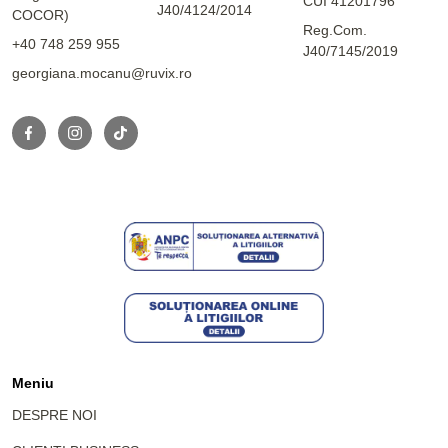
CUI 41201796
J40/4124/2014
COCOR)
Reg.Com.
+40 748 259 955
J40/7145/2019
georgiana.mocanu@ruvix.ro
Meniu
DESPRE NOI