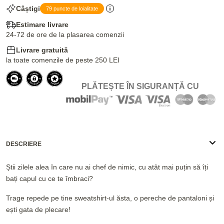
Câștigi
79 puncte de loialitate
Estimare livrare
24-72 de ore de la plasarea comenzii
Livrare gratuită
la toate comenzile de peste 250 LEI
PLĂTEȘTE ÎN SIGURANȚĂ CU
DESCRIERE
Știi zilele alea în care nu ai chef de nimic, cu atât mai puțin să îți
bați capul cu ce te îmbraci?
Trage repede pe tine sweatshirt-ul ăsta, o pereche de pantaloni și
ești gata de plecare!