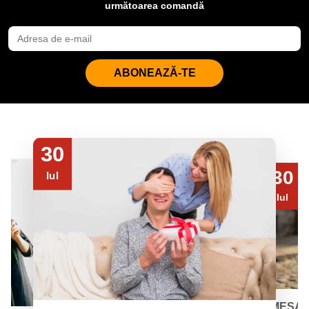
următoarea comandă
ABONEAZĂ-TE
30
30
Iul
Iul
MESAJ