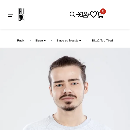
0
Ruvix
Bluze
Bluze cu Mesaje
Bluză Too Tired