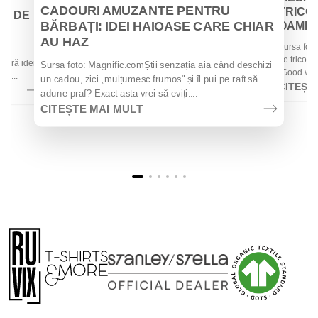
CADOURI AMUZANTE PENTRU
TRICOU
EI DE
BĂRBAȚI: IDEI HAIOASE CARE CHIAR
OAMENII
AU HAZ
Sursa foto
 de
de tricouri
 oferă idei
Sursa foto: Magnific.comȘtii senzația aia când deschizi
„Good vibes
la...
un cadou, zici „mulțumesc frumos" și îl pui pe raft să
CITEȘT
adune praf? Exact asta vrei să eviți....
CITEȘTE MAI MULT