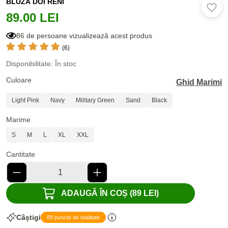
BLUZĂ DOI RENI
89.00 LEI
86 de persoane vizualizează acest produs
(6)
Disponibilitate: În stoc
Culoare
Ghid Marimi
Light Pink
Navy
Military Green
Sand
Black
Marime
S
M
L
XL
XXL
Cantitate
ADAUGĂ ÎN COȘ (89 LEI)
Câștigi
89 puncte de loialitate