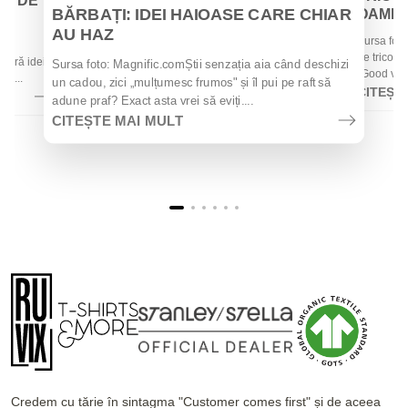
EI DE
BĂRBAȚI: IDEI HAIOASE CARE CHIAR
OAMENII
AU HAZ
Sursa foto
 de
de tricouri
 oferă idei
Sursa foto: Magnific.comȘtii senzația aia când deschizi
„Good vibes
la...
un cadou, zici „mulțumesc frumos" și îl pui pe raft să
CITEȘT
adune praf? Exact asta vrei să eviți....
CITEȘTE MAI MULT
Credem cu tărie în sintagma "Customer comes first" și de aceea