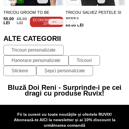
TRICOU GROOM TO BE
TRICOU SALVEZ PESTELE SI
55.00
69.00
BEREA
ECONOMISEȘTE
LEI
LEI
20%
69.00 LEI
ALTE CATEGORII
Tricouri personalizate
Hanorace personalizate
Tricouri
Stickere
Șepci personalizate
Bluză Doi Reni - Surprinde-i pe cei
dragi cu produse Ruvix!
Fii la curent cu toate noutățile și ofertele RUVIX!
Abonează-te AICI la newsletter și ai 10% discount la
următoarea comandă