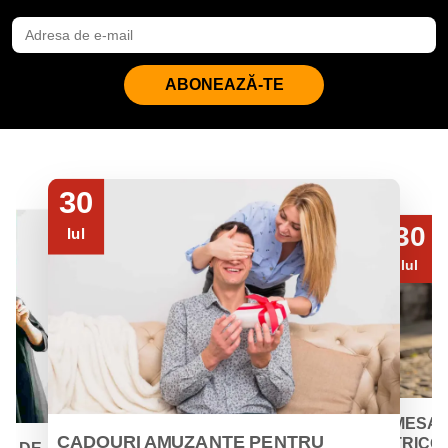
ABONEAZĂ-TE
30
30
Iul
Iul
MESAJ
CADOURI AMUZANTE PENTRU
TRICOU