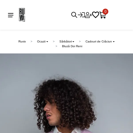
0
Ruvix
Ocazii
Sărbători
Cadouri de Crăciun
Bluză Doi Reni