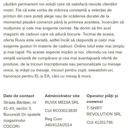
căutăm permanent noi soluții care să satisfacă nevoile clienților
noștri. Fie că este vorba de mărirea constantă a selecției de
printuri din care puteți alege sau de scăderea duratei de la
momentul plasării comenzii până la primirea acesteia, încercăm să
mulțumim și cele mai exigente cerințe. Ne dorim să fim acel
magazin de cadouri care să aducă bucurie. Tocmai de aceea,
oferta Ruvix este variată, astfel încât să răspundă și celor mai
exigente gusturi în materie de cadouri. Online totul este mai simplu
și mai rapid. Pe aceste aspecte mizăm și noi, oferindu-va cea mai
simplă variantă de cumpărare și cea mai avantajoasă ofertă de
produse, de la tricouri inscripționate sau personalizate cu mesaje
unice, la măști cu mesaje, tricouri pentru copii, sweatshirt-uri,
hanorace pentru EL și EA, căni cu mesaj & more.
Date de contact
Administrator site
Operator plăți și
comenzi
Strada Bărăției, nr
RUVIX MEDIA SRL
T-SHIRT
41-43, sector 3,
CUI RO33013830
REVOLUTION SRL
București (în spatele
Reg.Com.
magazinului
CUI 41201796
J40/4124/2014
COCOR)