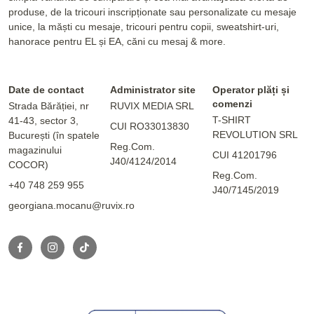
produse, de la tricouri inscripționate sau personalizate cu mesaje
unice, la măști cu mesaje, tricouri pentru copii, sweatshirt-uri,
hanorace pentru EL și EA, căni cu mesaj & more.
Date de contact
Administrator site
Operator plăți și
comenzi
Strada Bărăției, nr
RUVIX MEDIA SRL
T-SHIRT
41-43, sector 3,
CUI RO33013830
REVOLUTION SRL
București (în spatele
Reg.Com.
magazinului
CUI 41201796
J40/4124/2014
COCOR)
Reg.Com.
+40 748 259 955
J40/7145/2019
georgiana.mocanu@ruvix.ro