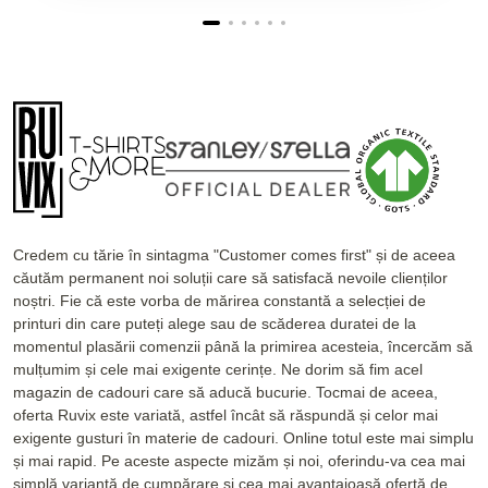
Credem cu tărie în sintagma "Customer comes first" și de aceea
căutăm permanent noi soluții care să satisfacă nevoile clienților
noștri. Fie că este vorba de mărirea constantă a selecției de
printuri din care puteți alege sau de scăderea duratei de la
momentul plasării comenzii până la primirea acesteia, încercăm să
mulțumim și cele mai exigente cerințe. Ne dorim să fim acel
magazin de cadouri care să aducă bucurie. Tocmai de aceea,
oferta Ruvix este variată, astfel încât să răspundă și celor mai
exigente gusturi în materie de cadouri. Online totul este mai simplu
și mai rapid. Pe aceste aspecte mizăm și noi, oferindu-va cea mai
simplă variantă de cumpărare și cea mai avantajoasă ofertă de