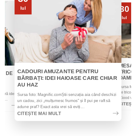
30
Iul
Iul
MESAJ
CADOURI AMUZANTE PENTRU
TRICOU
EI DE
BĂRBAȚI: IDEI HAIOASE CARE CHIAR
OAMENII
AU HAZ
Sursa foto
 de
de tricouri
 oferă idei
Sursa foto: Magnific.comȘtii senzația aia când deschizi
„Good vibes
la...
un cadou, zici „mulțumesc frumos" și îl pui pe raft să
CITEȘT
adune praf? Exact asta vrei să eviți....
CITEȘTE MAI MULT