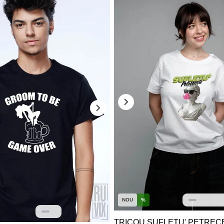
NOU
%
TRICOU SUFLETU' PETRECER