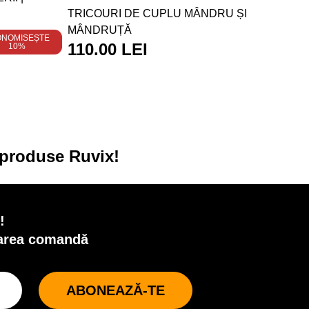
TRICOURI DE CUPLU MÂNDRU ȘI
MÂNDRUȚĂ
ONOMISEȘTE
110.00 LEI
10%
u produse Ruvix!
!
oarea comandă
ABONEAZĂ-TE