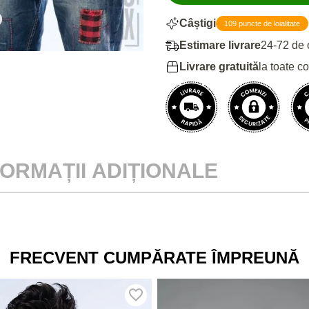
Câștigi
109 puncte de loialitate
Estimare livrare
24-72 de 
Livrare gratuită
la toate c
FORMAȚII ADIȚIONALE
FRECVENT CUMPĂRATE ÎMPREUNĂ