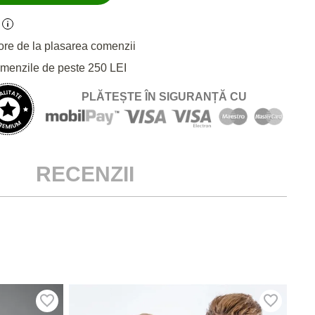
ore de la plasarea comenzii
omenzile de peste 250 LEI
PLĂTEȘTE ÎN SIGURANȚĂ CU
RECENZII
NO
PAC