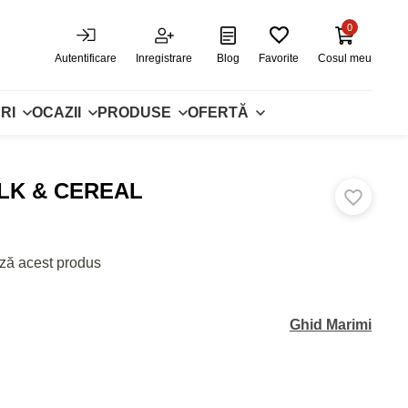
0
Autentificare
Inregistrare
Blog
Favorite
Cosul meu
RI
OCAZII
PRODUSE
OFERTĂ
ILK & CEREAL
ză acest produs
Ghid Marimi