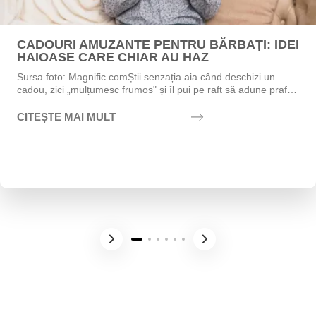
CADOURI AMUZANTE PENTRU BĂRBAȚI: IDEI
HAIOASE CARE CHIAR AU HAZ
Sursa foto: Magnific.comȘtii senzația aia când deschizi un
cadou, zici „mulțumesc frumos" și îl pui pe raft să adune praf?
Exact asta vrei să eviți....
CITEȘTE MAI MULT