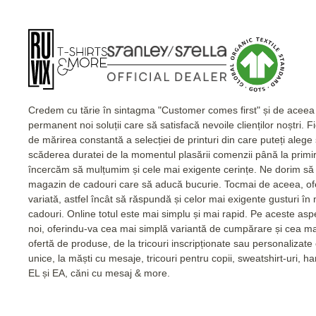
Credem cu tărie în sintagma "Customer comes first" și de acee
permanent noi soluții care să satisfacă nevoile clienților noștri. 
de mărirea constantă a selecției de printuri din care puteți alege
scăderea duratei de la momentul plasării comenzii până la primi
încercăm să mulțumim și cele mai exigente cerințe. Ne dorim să 
magazin de cadouri care să aducă bucurie. Tocmai de aceea, of
variată, astfel încât să răspundă și celor mai exigente gusturi în
cadouri. Online totul este mai simplu și mai rapid. Pe aceste as
noi, oferindu-va cea mai simplă variantă de cumpărare și cea m
ofertă de produse, de la tricouri inscripționate sau personalizat
unice, la măști cu mesaje, tricouri pentru copii, sweatshirt-uri, 
EL și EA, căni cu mesaj & more.