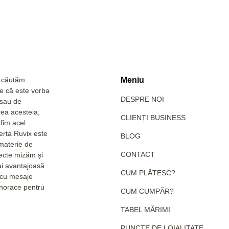
a căutăm
Meniu
Fie că este vorba
DESPRE NOI
 sau de
rea acesteia,
CLIENȚI BUSINESS
fim acel
erta Ruvix este
BLOG
 materie de
CONTACT
pecte mizăm și
ai avantajoasă
CUM PLĂTESC?
e cu mesaje
hanorace pentru
CUM CUMPĂR?
TABEL MĂRIMI
PUNCTE DE LOIALITATE