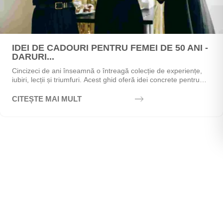
IDEI DE CADOURI PENTRU FEMEI DE 50 ANI -
DARURI...
Cincizeci de ani înseamnă o întreagă colecție de experiențe,
iubiri, lecții și triumfuri. Acest ghid oferă idei concrete pentru
alegerea cadoului perfect - de la...
CITEȘTE MAI MULT