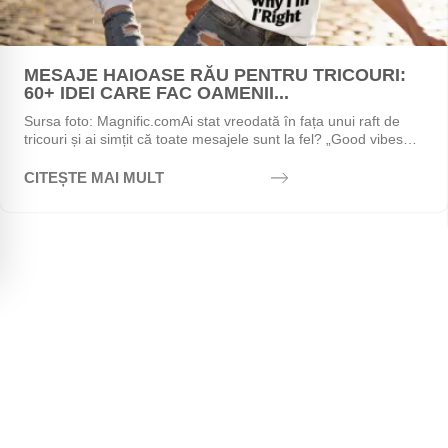
MESAJE HAIOASE RĂU PENTRU TRICOURI:
60+ IDEI CARE FAC OAMENII...
Sursa foto: Magnific.comAi stat vreodată în fața unui raft de
tricouri și ai simțit că toate mesajele sunt la fel? „Good vibes
only", „Stay positive",...
CITEȘTE MAI MULT