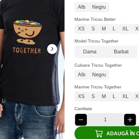
Alb
Negru
Marime Tricou Better
XS
S
M
L
XL
X
Model Tricou Together
Dama
Barbat
Culoare Tricou Together
Alb
Negru
Marime Tricou Together
XS
S
M
L
XL
X
Cantitate
ADAUGĂ ÎN CO