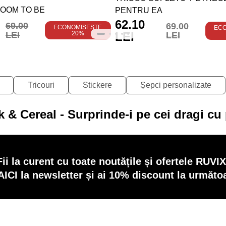
OOM TO BE
PENTRU EA
62.10
69.00
69.00
ECONOMISEȘTE
EC
LEI
20%
LEI
LEI
Tricouri
Stickere
Șepci personalizate
lk & Cereal - Surprinde-i pe cei dragi c
Fii la curent cu toate noutățile și ofertele RUVIX
AICI la newsletter și ai 10% discount la următ